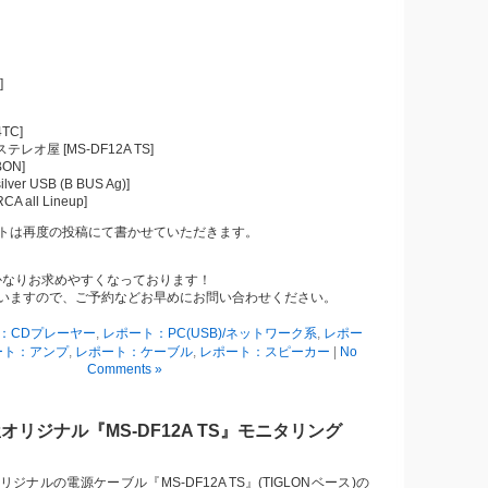
]
4TC]
・ステレオ屋 [MS-DF12A TS]
BON]
lver USB (B BUS Ag)]
A all Lineup]
トは再度の投稿にて書かせていただきます。
ld]がかなりお求めやすくなっております！
いますので、ご予約などお早めにお問い合わせください。
：CDプレーヤー
,
レポート：PC(USB)/ネットワーク系
,
レポー
ート：アンプ
,
レポート：ケーブル
,
レポート：スピーカー
|
No
Comments »
リジナル『MS-DF12A TS』モニタリング
ナルの電源ケーブル『MS-DF12A TS』(TIGLONベース)の