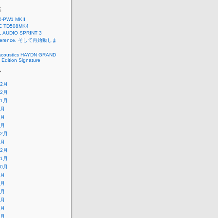
稿
X-PW1 MKII
E TD508MK4
L AUDIO SPRINT 3
eference. そして再始動しま
acoustics HAYDN GRAND
Edition Signature
ブ
12月
12月
11月
9月
4月
3月
12月
6月
12月
11月
10月
9月
8月
7月
6月
5月
4月