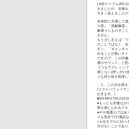
LINEケーブル(R
きましたが、全種を
大きく捉えることの
全体的に共通して感
ス型』『高解像度』
象通りにものすごく
ません。
もう少し言えば「ウ
のことではなく、全
ギン」「ギャンギャ
れることが無いタイ
ですので、この印象
通のサウンド」と思わ
つつもアグレッシブ
感じない(押し付け
うな持ち味を発揮し
…と、この点を踏ま
(コストパフォーマ
おきます。)
■SN-MA1700 (\10,0
●もっとも安価なが
果を感じられるクオ
●やや低重心ではあ
スも良好で(付属品
○上位モデルに比べ
方のないことであり