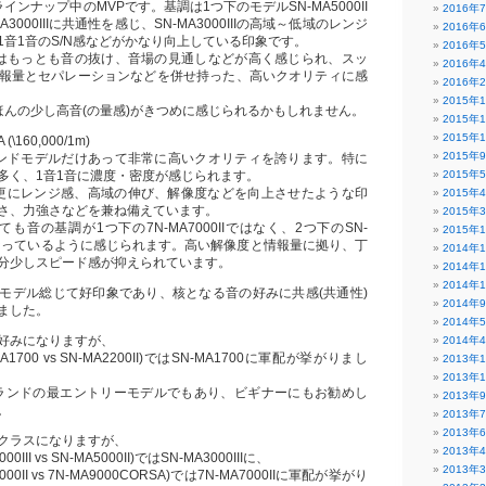
インナップ中のMVPです。基調は1つ下のモデルSN-MA5000II
2016年
3000IIIに共通性を感じ、SN-MA3000IIIの高域～低域のレンジ
2016年
1音1音のS/N感などがかなり向上している印象です。
2016年
はもっとも音の抜け、音場の見通しなどが高く感じられ、スッ
2016年
報量とセパレーションなどを併せ持った、高いクオリティに感
2016年
2015年
ほんの少し高音(の量感)がきつめに感じられるかもしれません。
2015年
2015年
(\160,000/1m)
2015年
ンドモデルだけあって非常に高いクオリティを誇ります。特に
多く、1音1音に濃度・密度が感じられます。
2015年
IIから更にレンジ感、高域の伸び、解像度などを向上させたような印
2015年
さ、力強さなどを兼ね備えています。
2015年
も音の基調が1つ下の7N-MA7000IIではなく、2つ下のSN-
2015年
調になっているように感じられます。高い解像度と情報量に拠り、丁
2014年
分少しスピード感が抑えられています。
2014年
2014年
モデル総じて好印象であり、核となる音の好みに共感(共通性)
2014年
ました。
2014年
好みになりますが、
2014年
1700 vs SN-MA2200II)ではSN-MA1700に軍配が挙がりまし
2013年
2013年
は同ブランドの最エントリーモデルでもあり、ビギナーにもお勧めし
2013年
。
2013年
2013年
クラスになりますが、
2013年
III vs SN-MA5000II)ではSN-MA3000IIIに、
2013年
00II vs 7N-MA9000CORSA)では7N-MA7000IIに軍配が挙がり