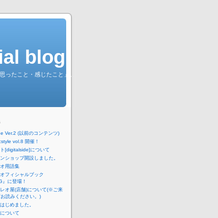
l blog.
綴る「思ったこと・感じたこと」。
ジ
lside Ver.2 (以前のコンテンツ)
cstyle vol.8 開催！
digitalside]について
ンショップ開設しました。
オ用語集
オフィシャルブック
NG』に登場！
レオ屋(店舗)について(※ご来
お読みください。)
はじめました。
について