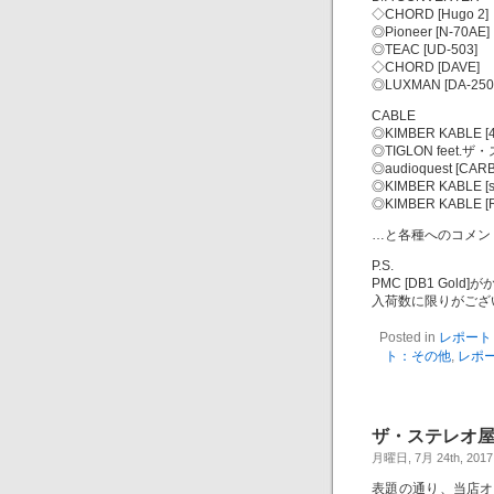
◇CHORD [Hugo 2]
◎Pioneer [N-70AE]
◎TEAC [UD-503]
◇CHORD [DAVE]
◎LUXMAN [DA-250
CABLE
◎KIMBER KABLE [
◎TIGLON feet.ザ
◎audioquest [CAR
◎KIMBER KABLE [si
◎KIMBER KABLE [RC
…と各種へのコメン
P.S.
PMC [DB1 Go
入荷数に限りがござ
Posted in
レポート
ト：その他
,
レポ
ザ・ステレオ屋オ
月曜日, 7月 24th, 2017
表題の通り、当店オリジ