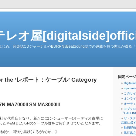
屋[digitalside]officia
ーダーをはじめ、音楽誌CDジャーナルやBURRN!/BeatSound誌での連載を持つ黒江が
固定ペー
 for the ‘レポート：ケーブル’ Category
Digita
my-musi
このサイト[
オンライ
N-MA7000II SN-MA3000III
オーディ
コブクロ
『CALLI
社が代理店となり、新たに(コンシューマー)オーディオ市場に
ザ・ステ
店前に必ず
たM&M DESIGNのケーブル群をご紹介させていただきます。
動画配信
ね)か、屈強な黒鉄(くろがね)か。】
黒江昌之