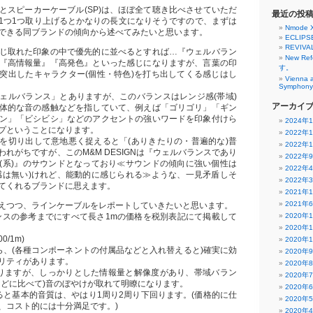
CA)とスピーカーケーブル(SP)は、ほぼ全て聴き比べさせていただ
最近の投
1つ1つ取り上げるとかなりの長文になりそうですので、まずは
Nmode 
できる同ブランドの傾向から述べてみたいと思います。
ECLIPS
REVIVA
じ取れた印象の中で優先的に並べるとすれば…『ウェルバラン
New R
『高情報量』『高発色』といった感じになりますが、言葉の印
す。
突出したキャラクター(個性・特色)を打ち出してくる感じはし
Vienna 
Symphony 
ェルバランス」とありますが、このバランスはレンジ感(帯域)
アーカイ
体的な音の感触などを指していて、例えば「ゴリゴリ」「ギン
ン」「ビシビシ」などのアクセントの強いワードを印象付けら
2024年
プということになります。
2022年
を切り出して意地悪く捉えると「(ありきたりの・普遍的な)普
2022年
れがちですが、このM&M DESIGNは『ウェルバランスであり
2022年
(系)』のサウンドとなっており≪サウンドの傾向に強い個性は
2022年
感は無い)けれど、能動的に感じられる≫ような、一見矛盾しそ
2022年
てくれるブランドに思えます。
2021年
2021年
えつつ、ラインケーブルをレポートしていきたいと思います。
ンスの参考までにすべて長さ1mの価格を税別表記にて掲載して
2020年
2020年
00/1m)
2020年
ら、(各種コンポーネントの付属品などと入れ替えると)確実に効
2020年
リティがあります。
2020年
りますが、しっかりとした情報量と解像度があり、帯域バラン
2020年
などに比べて)音のぼやけが取れて明瞭になります。
2020年
ると基本的音質は、やはり1周り2周り下回ります。(価格的に仕
2020年
、コスト的には十分満足です。)
2020年