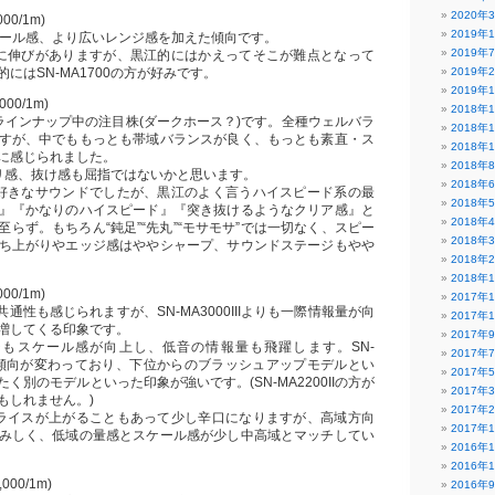
2020年
000/1m)
2019年
にスケール感、より広いレンジ感を加えた傾向です。
2019年
に伸びがありますが、黒江的にはかえってそこが難点となって
にはSN-MA1700の方が好みです。
2019年
2019年
,000/1m)
2018年
ラインナップ中の注目株(ダークホース？)です。全種ウェルバラ
2018年
すが、中でももっとも帯域バランスが良く、もっとも素直・ス
2018年
に感じられました。
2018年
リ感、抜け感も屈指ではないかと思います。
2018年
好きなサウンドでしたが、黒江のよく言うハイスピード系の最
2018年
』『かなりのハイスピード』『突き抜けるようなクリア感』と
2018年
らず。もちろん“鈍足”“先丸”“モサモサ”では一切なく、スピー
2018年
ち上がりやエッジ感はややシャープ、サウンドステージもやや
2018年
2018年
000/1m)
2017年
Iとの共通性も感じられますが、SN-MA3000IIIよりも一際情報量が向
2017年
増してくる印象です。
2017年
ジもスケール感が向上し、低音の情報量も飛躍します。SN-
2017年
は音色傾向が変わっており、下位からのブラッシュアップモデルとい
2017年
く別のモデルといった印象が強いです。(SN-MA2200IIの方が
2017年
もしれません。)
2017年
ライスが上がることもあって少し辛口になりますが、高域方向
2017年
みしく、低域の量感とスケール感が少し中高域とマッチしてい
2016年
2016年
,000/1m)
2016年