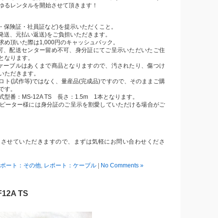
ゆるレンタルを開始させて頂きます！
証・保険証・社員証など)を提示いただくこと。
い発送、元払い返送)をご負担いただきます。
め頂いた際は1,000円のキャッシュバック。
可、配送センター留め不可、身分証にてご呈示いただいたご住
となります。
ケーブルはあくまで商品となりますので、汚されたり、傷つけ
いただきます。
ト(試作等)ではなく、量産品(完成品)ですので、そのままご購
です。
番：MS-12A TS 長さ：1.5m 1本となります。
ピーター様には身分証のご呈示を割愛していただける場合がご
とさせていただきますので、まずは気軽にお問い合わせくださ
ポート：その他
,
レポート：ケーブル
|
No Comments »
F12A TS