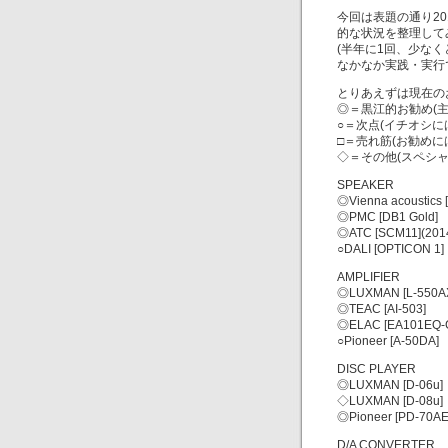
今回は表題の通り20
的な状況を整理して
(半年に1回、少な
なかなか実践・実行
とりあえずは現在の
◎＝黒江的お勧め(主
○＝次点(イチオシに
□＝売れ筋(お勧め
◇＝その他(スペシャ
SPEAKER
◎Vienna acoustic
◎PMC [DB1 Gold]
◎ATC [SCM11](
○DALI [OPTICON 1]
AMPLIFIER
◎LUXMAN [L-550AX
◎TEAC [AI-503]
◎ELAC [EA101EQ-
○Pioneer [A-50DA]
DISC PLAYER
◎LUXMAN [D-06u]
◇LUXMAN [D-08u]
◎Pioneer [PD-70AE
D/A CONVERTER