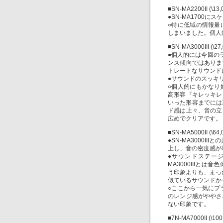
■SN-MA2200II (\13,
●SN-MA1700
○特に低域の情報量
しまいました。個人的
■SN-MA3000III (\27
●個人的には今回の
ンス傾向ではありま
トレートなサウンド
●サウンドのスッキ
○個人的にもかなり
高形容『キレッキレ
いった形容までには至
ド感は上々、音の立
広めでクリアです。
■SN-MA5000II (\64,
●SN-MA3000II
上し、音の密度感が
●サウンドステー
MA3000IIIと
う印象よりも、まった
似ているサウンドか
○ここから一気にプ
のレンジ感がややさ
ない印象です。
■7N-MA7000II (\100