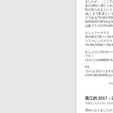
ましたが、…ここで
音の傾向に感じられ
性が見られるという
(あくまで私見とい
グである7N-MA700
MA9000CORSA
は銀プラグの7N-MA7
エントリークラス
SN-MA1700 >> SN-
リファレンスクラス
7N-MA7000II > SN-
久しぶりにRCAケ
です！
(そのうちKIMBER
P.S.
↑からも分かりますが
のSN-MA3000I
Po
黒江的 2017 – 2
水曜日, 1月 31st, 2018
遅めになりましたが