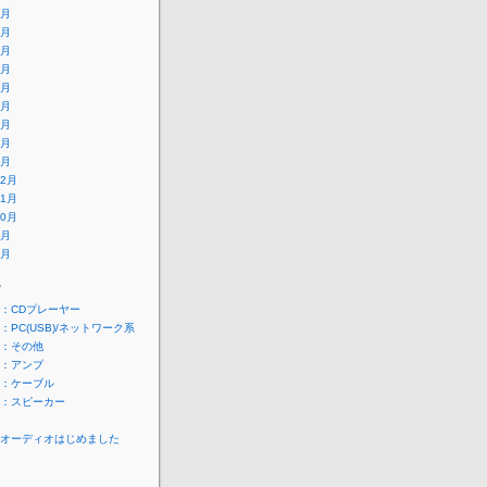
9月
8月
7月
6月
5月
4月
3月
2月
1月
12月
11月
10月
9月
8月
ー
：CDプレーヤー
：PC(USB)/ネットワーク系
：その他
：アンプ
：ケーブル
：スピーカー
オーディオはじめました