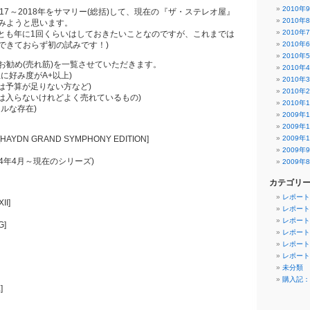
2010年
17～2018年をサマリー(総括)して、現在の『ザ・ステレオ屋』
2010年
みようと思います。
2010年
くとも年に1回くらいはしておきたいことなのですが、これまでは
できておらず初の試みです！)
2010年
2010年
お勧め(売れ筋)を一覧させていただきます。
2010年
に好み度がA+以上)
2010年
は予算が足りない方など)
2010年
には入らないけれどよく売れているもの)
2010年
ルな存在)
2009年
2009年
s [HAYDN GRAND SYMPHONY EDITION]
2009年
2009年
2014年4月～現在のシリーズ)
2009年
カテゴリ
レポート
II]
レポート
レポート
G]
レポート
レポート
レポート
未分類
購入記：
]