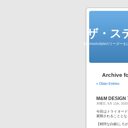
ザ・ステレオ
my-musicstyleのリ
Archive
« Older Entries
M&M DESIGN 7
木曜日, 6月 11th, 2020
今回はトライオード
展開されることとなっ
【精悍な白銀(しろが