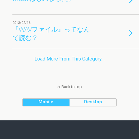
2013/02/16
『WAVファイル』ってなん
て読む？
Load More From This Category…
Back to top
Mobile
Desktop