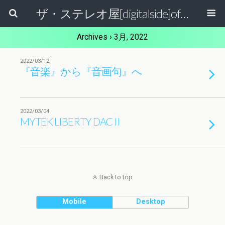
ザ・ステレオ屋[digitalside]official blog.
Archives › 3月, 2022
2022/03/12
『音楽』から『音画句』へ
2022/03/04
MYTEK LIBERTY DAC II
Back to top
Mobile
Desktop