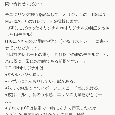
問い合わせください。
モニタリング開始を記念して、オリジナルの「TIGLON
MS-12A」とのvsレポートを掲載します。
【CPにこだわったオリジナルvsオリジナルの弱点を払拭
したTSモデル】
(TIGLONさんのご理解を得て、)かなりストレートに書か
せていただきます。
『以前のレポートの通り、同価格帯の他のモデルに比べ
れば既に非常に魅力的である前提ですが、』
TIGLONオリジナルは…
●ややレンジが狭い。
●わずかにこんもりしている感がある。
●決して鈍足ではないが、少しスピード感に欠ける。
●抜け、切れ、音の収束感、エッジの明瞭感がもう一
歩。
●それでもCPは抜群で、(特にあえて用意したのか
な？)1.2mモデルなどはかなりのお買い得感。