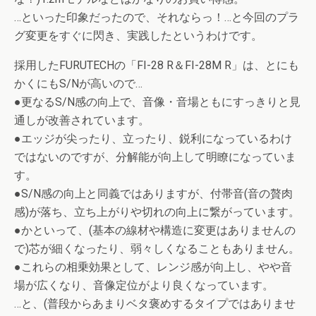
…といった印象だったので、それならっ！…と今回のプラ
グ変更をすぐに閃き、実践したというわけです。
採用したFURUTECHの「FI-28 R＆FI-28M R」は、とにも
かくにもS/Nが高いので…
●更なるS/N感の向上で、音像・音場ともにすっきりと見
通しが改善されています。
●エッジが尖ったり、立ったり、鋭利になっているわけ
ではないのですが、分解能が向上して明瞭になっていま
す。
●S/N感の向上と同義ではありますが、付帯音(音の贅肉
感)が落ち、立ち上がりや切れの向上に繋がっています。
●かといって、(基本の線材や構造に変更はありませんの
で)芯が細くなったり、弱々しくなることもありません。
●これらの相乗効果として、レンジ感が向上し、やや音
場が広くなり、音像定位がより良くなっています。
…と、(普段からあまりベタ褒めするタイプではありませ