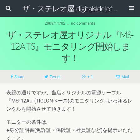
ザ・ステレオ屋[digitalside]official blog.
2009/11/02 ↔ no comments
ザ・ステレオ屋オリジナル『MS-
12A TS』モニタリング開始しま
す！
Share
Tweet
+ 1
Mail
表題の通りですが、当店オリジナルの電源ケーブル
『MS-12A』(TIGLONベース)のモニタリング…いわゆるレ
ンタルを開始させて頂きます！
モニターの条件は…
●身分証明書(免許証・保険証・社員証など)を提示いただ
くこと。