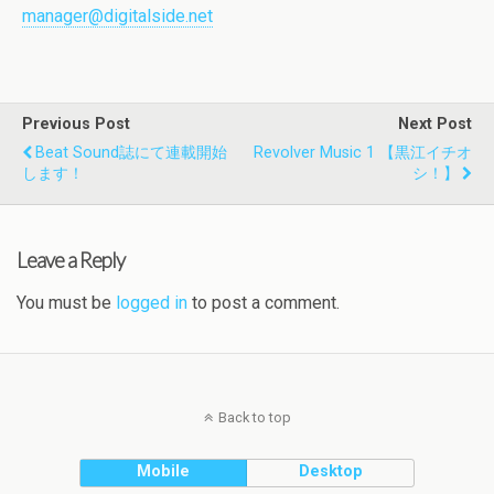
manager@digitalside.net
Previous Post
Next Post
Beat Sound誌にて連載開始
Revolver Music 1 【黒江イチオ
します！
シ！】
Leave a Reply
You must be
logged in
to post a comment.
Back to top
Mobile
Desktop