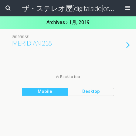
ザ・ステレオ屋[digitalside]official blog.
Archives › 1月, 2019
2019/01/31
MERIDIAN 218
Back to top
Mobile
Desktop