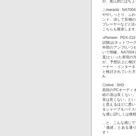
が、黒江的にはちょ
△marantz : NA7004
ややしっとり、ふわ
ンド。決して安物の
プレーヤーなどと比
こちらも後述します
○Pioneer : PDX-Z10
試聴は(ネットワーク
外部のアンプ(いつも
いて明確。NA70
直)といった表現の
が、予想以上に検討
ーナー・インターネ
と検討されていた方
A-
◎olive : 3HD
前回のPCオーディオ
続の音は良くない」
音は良くない」といっ
と思えるほどに悪い
＆シャープ＆ハイス
な感じ(詳しくは後程
…と、こんな感じで
「後述」とある通
す！