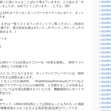
経った頃にそんなことばかり考えていますが、とりあえず「す
2016年
いましたが、おめでとうございます」…とでも。(笑)
2016年
2016年
なるPCオーディオ／ネットワークオーディオレポート、ネット
2016年
です。
2016年
2015年
にまずは一覧リスト＆ワンポイントでご覧ください。(先頭の
2015年
評価です。黒江的好み度はSランク→A+ランク→Aランク→A-ラ
続きます。)
2015年
2015年
ディオ
2015年
2015年
0
2015年
2015年
2014年
2014年
LANケーブル(汎用カテゴリー5)・HUBを使用し、WAVファイ
2014年
)を再生しての比較です。
2014年
ドについてとなりますが、ネットワークプレーヤーには『操作
2014年
の大きな課題があります。
2014年
コン)での操作性」「iPad/iPhone/iPod touch(アプリ)など
2013年
他(ブラウザーなどから)の操作性」と分類することが出来ると
2013年
については今回は割愛させていただき、機種個別のレポートで
2013年
予定です。
2013年
2013年
00
2013年
サウンド。LINNの対抗馬としては現在もっとも力の入った国産
2013年
物量投資からもうかがえる高音質(高品質)サウンドです。…