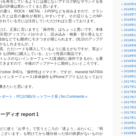
ル)を再生しているようには感じないアナログ的なサウンドを良
2020年
品の評価は変わってくると思います。
2019年
通り、ROCK・METAL・J-POPなどを好みますので、クラシ
2019年
る方とは音の趣向が相対しやすいです。その辺りもこのNP-
2019年
検討されている方には注目していただければと思っております。
2019年
だけ。正直に言いますと「操作性」はちょっと悪いです。本体
2018年
示窓(ディスプレイ)が小さく、読み込み・検索・切り替えなど
2018年
プリ経由などでも)動作にモタつきが感じられます。(先日のアップデ
2018年
かもしれませんが。)
2018年
見、ただハードを購入しているように捉えがちですが、実はソ
2018年
トも(同時に)購入している」という性質の製品です。
2018年
トレスのないインターフェース(直感的に操作できるか)」も重
2018年
てきますので、今後のアップデートに期待したいところです。
2018年
2018年
live 3HDも「操作性はイマイチ」ですが、marantz NA7004
インターフェース(本体操作もiPhoneアプリも)となっており
2018年
2017年
書きたいと思います。
2017年
2017年
レポート：PC(USB)/ネットワーク系
|
No Comments »
2017年
2017年
2017年
2017年
ィオ report 1
2017年
2016年
2016年
どに使う「お早う」で言うところの「遅よう」みたいに、「明
うございます」も明けてから随分経った頃の挨拶がないものか
2016年