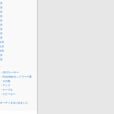
9月
8月
7月
6月
5月
4月
3月
2月
1月
12月
11月
10月
9月
8月
ー
：CDプレーヤー
：PC(USB)/ネットワーク系
：その他
：アンプ
：ケーブル
：スピーカー
オーディオはじめました