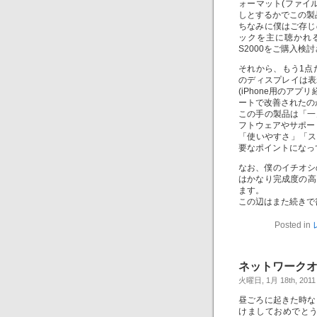
ォーマット(ファイ
しとするかでこの製
ちなみに僕はご存じの
ックを主に聴かれ
S2000をご購入
それから、もう1点
のディスプレイは表
(iPhone用のア
ートで改善されたの
この手の製品は「一
フトウェアやサポー
「使いやすさ」「ス
要なポイントになっ
なお、僕のイチオシのo
はかなり完成度の高い
ます。
この辺はまた続きで
Posted in
ネットワークオーデ
火曜日, 1月 18th, 2011
昼ごろに起きた時な
けましておめでと