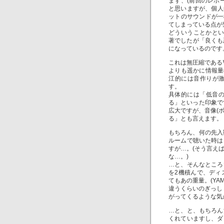
まず、(前回のレポー
と思いますが、個人的
ットのサウンドが一
てしまっている点が
どういうことかというと
著でしたが「良くも
になっているのです
これは無圧縮である
よりも遥かに情報量
江的には音作りが
す。
具体的には「低音の
る」といった印象で
広大ですが、音像(
る」とも言えます。
もちろん、何の先入
ルームで聴いた時は
すが…。(そう言え
な…。)
…と、そんなところ
を2機積んで、ディ
てもあの重量。(Y
違うくらいのぎっし
がってくるような気
…と、と、もちろん
くれていますし、ダ