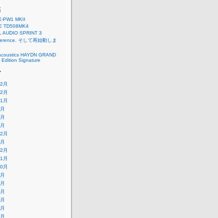
稿
X-PW1 MKII
E TD508MK4
L AUDIO SPRINT 3
eference. そして再始動しま
acoustics HAYDN GRAND
Edition Signature
ブ
12月
12月
11月
9月
4月
3月
12月
6月
12月
11月
10月
9月
8月
7月
6月
5月
4月