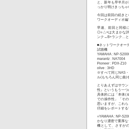
と、新年も早半月が
っかり明けきっちゃ
今回は前回の続きと
ワークオーディオ編
早速、前回と同様
◎○△×は大まかな
ンク→B+ランク…と
■ネットワークオー
試聴機
YAMAHA : NP-S200
marantz : NA7004
Pioneer : PDX-Z10
olive : 3HD
※すべて同じNAS・
ル(もちろん同じ曲
とりあえずはサウン
性』というもう一つ
具体的には「本体(＆リモ
での操作性」「その
思いますが、これら
仔細をレポートする
○YAMAHA : NP-S20
かなり濃密で重厚な
機として、さすがの