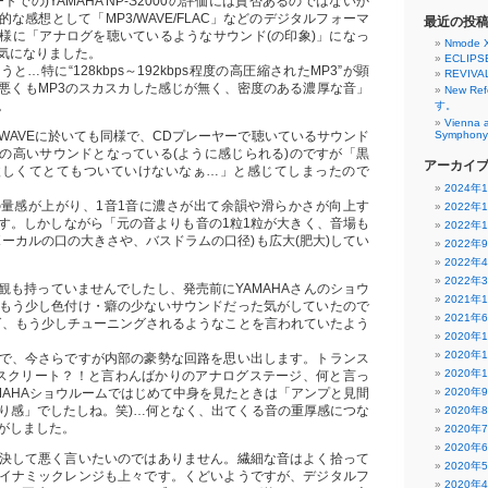
トでの)YAMAHA NP-S2000の評価には賛否あるのではないか
な感想として「MP3/WAVE/FLAC」などのデジタルフォーマ
最近の投
様に「アナログを聴いているようなサウンド(の印象)」になっ
Nmode 
気になりました。
ECLIPS
…特に“128kbps～192kbps程度の高圧縮されたMP3”が顕
REVIVA
悪くもMP3のスカスカした感じが無く、密度のある濃厚な音」
New R
。
す。
Vienna 
WAVEに於いても同様で、CDプレーヤーで聴いているサウンド
Symphony 
の高いサウンドとなっている(ように感じられる)のですが「黒
アーカイ
激しくてとてもついていけないなぁ…」と感じてしまったので
2024年
量感が上がり、1音1音に濃さが出て余韻や滑らかさが向上す
2022年
す。しかしながら「元の音よりも音の1粒1粒が大きく、音場も
2022年
ボーカルの口の大きさや、バスドラムの口径)も広大(肥大)してい
2022年
2022年
2022年
観も持っていませんでしたし、発売前にYAMAHAさんのショウ
2021年
もう少し色付け・癖の少ないサウンドだった気がしていたので
2021年
ば、もう少しチューニングされるようなことを言われていたよう
2020年
2020年
で、今さらですが内部の豪勢な回路を思い出します。トランス
2020年
スクリート？！と言わんばかりのアナログステージ、何と言っ
AMAHAショウルームではじめて中身を見たときは「アンプと見間
2020年
り感」でしたしね。笑)…何となく、出てくる音の重厚感につな
2020年
がしました。
2020年
2020年
決して悪く言いたいのではありません。繊細な音はよく拾って
2020年
イナミックレンジも上々です。くどいようですが、デジタルフ
2020年