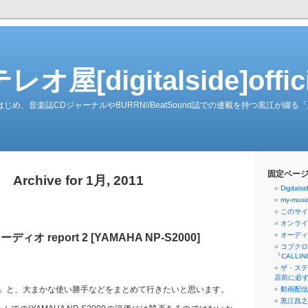
屋[digitalside]officia
ーダーをはじめ、音楽誌CDジャーナルやBURRN!/BeatSound誌での連載を持つ黒江が
固定ペー
Archive for 1月, 2011
Digita
my-musi
このサイト[
オンライ
オーディ
オ report 2 [YAMAHA NP-S2000]
コブクロ
『CALLI
ザ・ステ
店前に必ず
」と、大まかな使い勝手などをまとめて行きたいと思います。
動画配信
黒江昌之