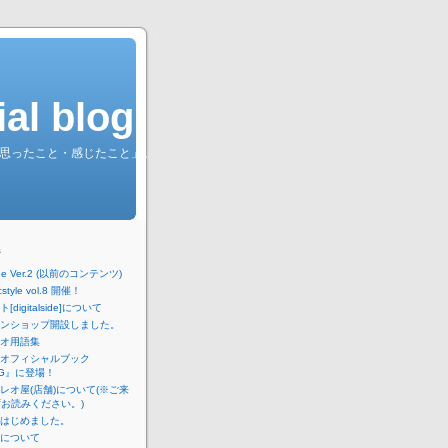
l blog.
綴る「思ったこと・感じたこと」。
ジ
lside Ver.2 (以前のコンテンツ)
cstyle vol.8 開催！
digitalside]について
ンショップ開設しました。
オ用語集
オフィシャルブック
NG』に登場！
レオ屋(店舗)について(※ご来
お読みください。)
はじめました。
について