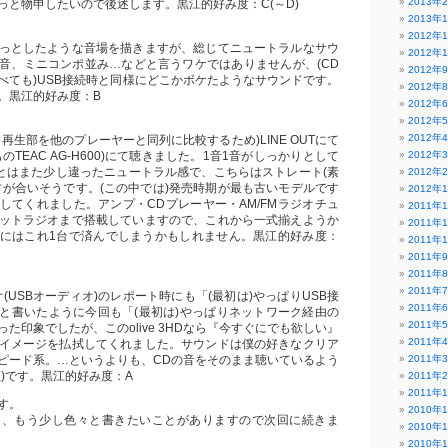
2013年
っと物申したいので後述します。黒江的好み度：C(～D)
2013年
2012年
っとしたような音場を描きますが、総じてニュートラルなサウ
2012年
音、ミニコンポ並み…などと言うワケではありませんが、(CD
2012年
べても)USB接続時と同様にどこかボケたようなサウンドです。
2012年
。黒江的好み度：B
2012年
2012年
2012年
再生部を他のプレーヤーと同列に比較するため)LINE OUTにて
のTEAC AG-H600)にて聴きました。1音1音がしっかりとして
2012年
04とはまた少し違ったニュートラル感で、こちらはストレート(素
2012年
方が合いそうです。(この中では)発売時期が最も古いモデルです
2012年
してくれました。アンプ・CDプレーヤー・AM/FMラジオチュ
2011年
ットラジオまで搭載していますので、これから一式揃えようか
2011年
にはこれ1台で済んでしまうかもしれません。黒江的好み度：
2011年
2011年
2011年
2011年
(USBオーディオ)のレポート時にも「(最初は)やっぱりUSB接
2011年
と書いたように今回も「(最初は)やっぱりネットワーク経由の
2011年
た印象でしたが、このolive 3HDなら『今すぐにでも欲しい』
2011年
イメージを払拭してくれました。サウンドは僕の好きなクリア
ピード系。…というよりも、CDの音をそのまま聴いているよう
2011年
)です。黒江的好み度：A
2011年
2011年
す。
2010年
り、もう少し色々と書きたいことがありますので次回に続きま
2010年
2010年