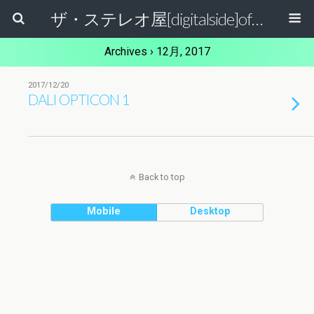
ザ・ステレオ屋[digitalside]official blog.
Archives › 12月, 2017
2017/12/20
DALI OPTICON 1
Back to top
Mobile
Desktop