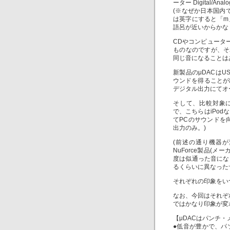
ーター Digital/
(※なぜか日本国内
は英字にすると「m
語呂が近いからかな
CDやコンピュータ
ものなのですが、そ
同じ音になることは
新製品のμDACは
ウンドを得ることが
デジタル出力にてオ
そして、比較対象にし
で、こちらはiPo
てPCのサウンドを
出力のみ。)
(前述の通り機器
NuForce製品(
度は似通った音にな
るくらいに異なった
それぞれの印象をい
なお、今回はそれぞ
ではかなり印象が変
【μDACはパンチ
●低音が豊かで、パ