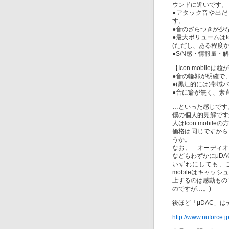
ウンドに近いです。
●アタック音や出
す。
●音のざらつきが少
●最大ボリュームはI
(ただし、ある程度か
●S/N感・情報量
【Icon mobi
●音の輪郭が明確で
●(黒江的には)帯
●音に癖が無く、素
…といった感じです
僕の個人的見解です
人はIcon mobil
価格は同じですから
うか。
なお、「オーディオ
などもわずかにμD
いずれにしても、こ
mobileはキャッ
上するのは感動もの
のですが…。)
後ほど「μDAC」
http://www.nuforce.j