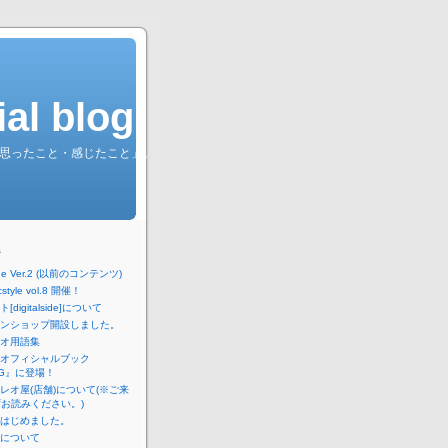
l blog.
綴る「思ったこと・感じたこと」。
ジ
lside Ver.2 (以前のコンテンツ)
cstyle vol.8 開催！
digitalside]について
ンショップ開設しました。
オ用語集
オフィシャルブック
NG』に登場！
レオ屋(店舗)について(※ご来
お読みください。)
はじめました。
について