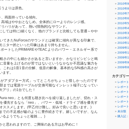
2010年
言うよりは原色。
2010年
。
2010年
さ、両面持っている傾向。
2010年
、高域はややおとなしめ。全体的にローよりのレンジ感。
2010年
メリハリがあって、熱い(情熱的)なサウンド。
2010年
rceにしては特に)細くなく、他のブランドと比較しても普通～やや
2010年
2010年
いてきたNuForceのサウンドとは確実に傾向が異なる印象で、
2010年
モニター的といった印象はあまり持ちません。
2009年
ポートしたPRIMAREやTEACよりのパワー・エネルギー系で
2009年
2009年
粗さの中にも細かさがあると言いますか、かなりビシビシと鳴
2009年
に音量を上げるのが苦ではないというなかなか不思議な魅力を
2009年
、これは1音1音の分解、低音の解像、基本的なS/N感の高さが
います。
カテゴリ
源がアダプター方式」ってところがちょっと惜しかったのです
レポート
部までは電源ケーブルが交換可能なインレット端子になってい
レポート
大アリ」の1台でした！
レポート
レポート
ura neo」とも何度も聴き比べを繰り返しましたが、切れ・ス
レポート
を優先するなら「neo」、パワー・低域・ドライブ感を優先す
レポート
をオススメします。(甲乙付け難し。好みで良いと思います。)
今までの不足感が嘘のように豊作続きです。嬉しいですが、なん
未分類
いるようでちょっと複雑…。)
購入記：
かと思われますので、ご興味のある方はお早めに！