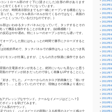
2013年
コントロール部のすぐ下に(逆さにした)台形の枠があります
2013年
ッと出てくるギミック？になっています。
2012年
くのが、時間表示部分までもが一緒にオープンする構造になっ
2012年
と言っても、デジタル表示パネルが出てくるのではなく、表面の
2012年
レーとくっついているだけなのですが。)
2012年
ル部はいわゆるタッチパネルになっていて、タッチするとその
2012年
光って機器を操作することが出来ます。(結構感動！)
2012年
の反応はやや遅め。特にトレーのオープンがやたら遅いです。
2012年
2012年
てオープンした割にはちょっとの時間で勝手にクローズすると
2012年
す。
2012年
ングは比較的早めで、タッチパネルでの操作はちょっともたつき気
2011年
2011年
の)リモコンが付属しますが、こちらの方が快適に操作できるの
2011年
。
2011年
背面の主電源ボタンが光ること。絶対にいちいち見ないと思う
2011年
背面のデザインが好きだったので珍しく画像もUPすることにし
2011年
2011年
「好き」でした。メーカーからのカタログ的画像だと「狙いす
2011年
悪そう…」と思っていたのですが、現物はその画像より遙かに
2011年
。
2011年
2011年
2011年
からぬアグレッシブなサウンド。クールなイメージはどこへ？】
2010年
てポイントを挙げてみます。
ワフル系のサウンド。
2010年
て鈍足ではなく、ハイスピードの部類に入る程度のスピード感は十
2010年