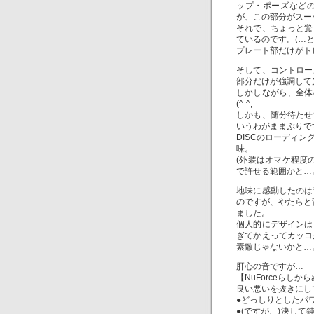
ップ・ポーズなどの
が、この部分がスー
それで、ちょっと驚
ているのです。(…
プレート部だけがト
そして、コントロー
部分だけが強調して
しかしながら、全体
(^-^;
しかも、随分待たせ
いうわがままぶりで
DISCのローディ
味。
(外装はオマケ程度
で許せる範囲かと…
地味に感動したのは
のですが、やたらと
ました。
個人的にデザインは
ぎてかえってカッコ
素敵じゃないかと…
肝心の音ですが…
【NuForceらし
良い悪いを抜きにし
●どっしりとしたパ
●(ですが、)決し