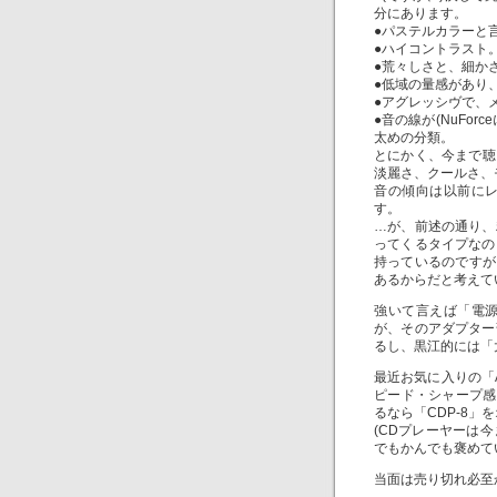
分にあります。
●パステルカラーと
●ハイコントラスト
●荒々しさと、細か
●低域の量感があり
●アグレッシヴで、
●音の線が(NuFo
太めの分類。
とにかく、今まで聴
淡麗さ、クールさ、
音の傾向は以前にレ
す。
…が、前述の通り、
ってくるタイプなの
持っているのですが
あるからだと考えて
強いて言えば「電
が、そのアダプター
るし、黒江的には「
最近お気に入りの「A
ピード・シャープ感
るなら「CDP-8」
(CDプレーヤーは
でもかんでも褒めて
当面は売り切れ必至