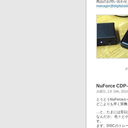
商品のお問い合わせ
manager@digitalsid
P
NuForce C
火曜日, 1月 19th, 2010
とうとうNuForc
どこよりも早く実機
…と、たまには音以
なんだか、色々と
す。
まず、DISCのト