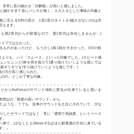
、非常に音の細かさ「分解能」が高いと感じました。
と細かすぎて音にパンチが無く、スカスカとした薄味の印象と
e全般に言えるS/Nの高さ、1音1音のタイトさ(緩さがないの)は共
言えます。
ても第2世代からの登場なので、第1世代は存在しませんが…)
は、
タイプではなかった。
ずるものがあったけど、もう少し1粒1粒が大きかった。(V3の粒
うよりも、ハイ「スムース」といった印象でした。(スピード感
ュンヒュンと(体を突き抜けて)通り抜けていくような感じでは
表面ギリギリを)すり抜けていくような感じです。)
感の方が高く感じられた。
ものの、どこか丁寧な印象。
－－－－－－－－－－－－－－－－－－－－－－－
りからNuForceのサウンド傾向に変化が出来ていると思いま
創世記の「鮮度の高いサウンド」から、
たような…？でも、従来のサウンドを土台にされていて、少な
りしたサウンドではなく、常に「透明で高純度」というベース
す。
来て、(少なくともStereo 8.5は)また鮮度感の方向に来ている
す。』
－－－－－－－－－－－－－－－－－－－－－－－