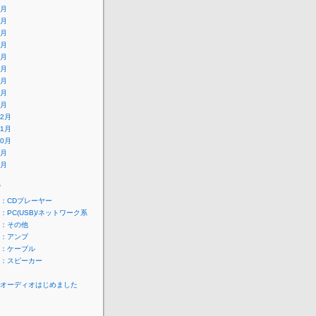
9月
8月
7月
6月
5月
4月
3月
2月
1月
12月
11月
10月
9月
8月
ー
：CDプレーヤー
：PC(USB)/ネットワーク系
：その他
：アンプ
：ケーブル
：スピーカー
オーディオはじめました