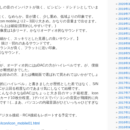
2020年
だしの音のインパクトが強く、ビシビシ・ドシドシとしていま
2019年
2019年
なく、なめらか。音が濃く、少し重め、低域よりの印象です。
2019年
con mobileより2～3回り大きめ。かなりの音量まで出せます。
2019年
ら上は破綻(音割れ)しやすいです。)
2018年
・解像度は1歩リード。かなりオーディオ的なサウンドです。
2018年
leは粒が細かく、スッキリとした見通しの良いサウンド。】
2018年
、抜け・切れのあるサウンドです。
2018年
域バランスが良く、フラットに近い印象。
2018年
直なサウンド。
2018年
2018年
。
2018年
が、オーディオ的にはμDACの方がハイレベルです。が、僕個
2018年
eの方が断然好きでした。
2018年
お好みの方、または機能面で選ばれて買われてはいかがでしょ
2017年
2017年
的にハイレベル」と書きましたが歴然とした差ではなく、S/N
2017年
ACが上回る程度なのであまり気にしなくて結構です。
んな小さな(μDACはちょっと大き目のマッチ箱程度、Icon
2017年
シュカード10枚分程度。)デバイスでパソコンの音質が飛躍的に向
2017年
です！(…まあ、パソコンの内蔵音源がひどいっちゃひどすぎな
2017年
2017年
2017年
はデジタル接続・RCA接続もレポートする予定です。
2016年
2016年
p/icon/icon_mobile01.html
2016年