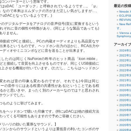
Analogコンバーターという意味です。
最近の投
ではuDAC「ユーダック」と呼称されているようです…。「μ」
」なので本来はエムダックの方がまだ正しい気がしますが…、
Nmode 
？uDACとなっているようです。)
ECLIPS
REVIVA
ーのデジタルデータをアナログの音声信号(音)に変換するという
New R
れぞれに音の個性や特徴があり、(同じような製品であっても)
す。
ありません。
Vienna 
Symphony 
USB接続でPCと接続し、PCの内蔵オーディオよりも高品質なサ
アーカイ
出来るというものです。ヘッドホン出力のほかに、RCA出力や
ーディオやミニコンポなどに音を送ることが出来ます。
2024年
2022年
たのは同じくNuForceの昨年のヒット商品「Icon mbile」
2022年
dなどと接続して音質を向上させるものですが、同じくUSB接続に
2022年
向上させる機能が付いています。(ただし、こちらはヘッドホン
2022年
2022年
2021年
が変われば音の印象も変わるのですが、それでも)今回は同じ
メーカーの音作りにはある程度の共通性がある)ということである程
2021年
るかと思いきや、まったく別のメーカーなのでは？と思わされ
2020年
サウンドでした。
2020年
2020年
つものように挙げてみます。
2020年
2020年
れをヘッドホンで聴いた印象です。(特にμDACは)他の接続方法
2020年
わってくる可能性もありますので予めご容赦ください。
2020年
・メリハリの効いた重厚なサウンド。】
2020年
ソコンからのサウンドというよりは重低音の利いたコンポのサ
2020年