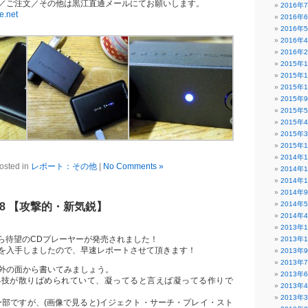
／ご注文／その他は黒江直通メールにてお願いします。
2016年
e.net
2016年
2016年
2016年
2016年
2015年
2015年
2015年
2015年
2015年
2015年
2015年
2015年
2014年
osted in
レポート：その他
|
No Comments »
2014年
2014年
2014年
2014年
DP-8 【攻撃的・新気鋭】
2014年
2013年
eから待望のCDプレーヤーが発売されました！
2013年
を入手しましたので、早速レポートさせて頂きます！
2013年
2013年
外の面から書いてみましょう。
2013年
小技が散りばめられていて、凝ってると言えば凝ってる作りで
2013年
2013年
レー部ですが、(画像で見ると)イジェクト・サーチ・プレイ・スト