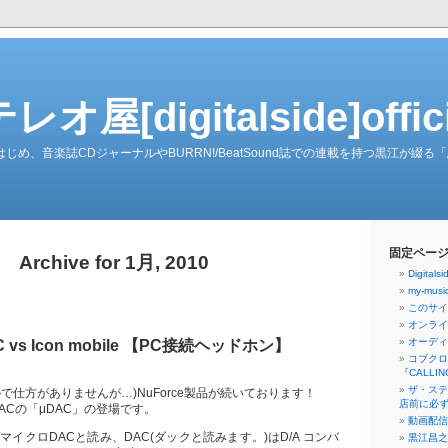
屋[digitalside]officia
ーダーをはじめ、音楽誌CDジャーナルやBURRN!/BeatSound誌での連載を持つ黒江が
固定ペー
Archive for 1月, 2010
Digita
my-musi
このサイト[
オンライ
オーディ
AC vs Icon mobile 【PC接続ヘッドホン】
コブクロ
『CALLI
ザ・ステ
で仕方がありませんが…)NuForce製品が続いております！
店前に必ず
DACの「μDAC」の登場です。
動画配信
/マイクロDACと読み、DAC(ダックと読みます。)はD/A コンバ
黒江昌之