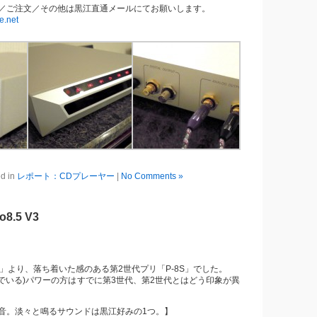
／ご注文／その他は黒江直通メールにてお願いします。
e.net
d in
レポート：CDプレーヤー
|
No Comments »
o8.5 V3
8」より、落ち着いた感のある第2世代プリ「P-8S」でした。
んでいる)パワーの方はすでに第3世代、第2世代とはどう印象が異
音。淡々と鳴るサウンドは黒江好みの1つ。】