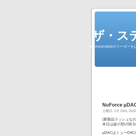
ザ・ステレオ
my-musicstyleのリ
NuForce μD
土曜日, 1月 23rd, 2010
(新製品ラッシュなの
本日は超小型USB 
μDACはミューDAC