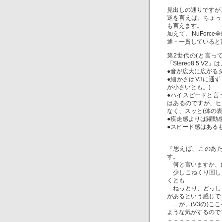
見出しの通りですが
逆を言えば、ちょっ
も言えます。
加えて、NuForc
通・一貫していると
第2世代の(と言っ
「Stereo8.5 V2」
●音が広大に広がる
●細かさはV3に通
が小さいとも。)
●ハイスピードと言
はあるのですが、ヒ
なく、スッと(体の
●疾走感よりは躍動
●スピード感はある
－－－－－－－－－
『思えば、このあた
す。
何と言いますか、
少しこねくり回し
くとも
ねっとり、どっし
があるという感じで
…が、(V3の)ここへ
ような気がするので
－－－－－－－－－