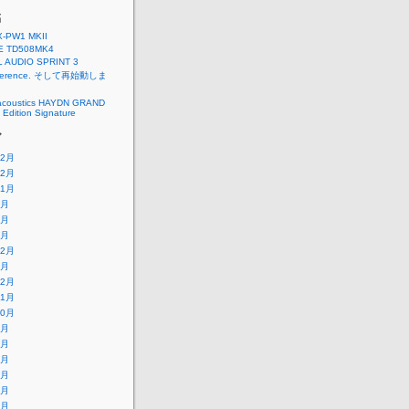
稿
X-PW1 MKII
E TD508MK4
L AUDIO SPRINT 3
eference. そして再始動しま
acoustics HAYDN GRAND
Edition Signature
ブ
12月
12月
11月
9月
4月
3月
12月
6月
12月
11月
10月
9月
8月
7月
6月
5月
4月