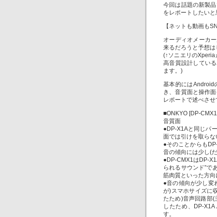
今回は話題の新製品
をレポートしたいと
【ネットも動画もS
オーディオメーカー
来るだろうと予想は
(↑ソニエリのXpe
高音質設計している
ます。)
基本的にはAndr
き、音質面と操作面(
レポートで述べさせ
■ONKYO [DP-CMX1]
音質面
●DP-X1Aと同
面では引けを取らな
●そのことからもD
音の傾向には少し(
●DP-CMX1はD
られるサウンド”で
筋肉質といった方向
●音の傾向が少し変
が)スマホサイズに
たため)音声回路部(
したため、DP-X
す。