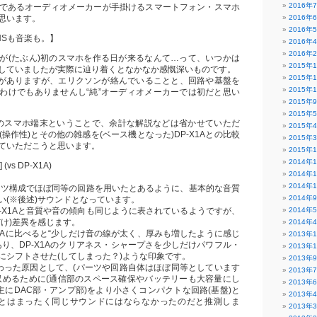
2016年
であるオーディオメーカーが手掛けるスマートフォン・スマホ
思います。
2016年
2016年
NSも音楽も。】
2016年
2016年
が(たぶん)初のスマホを作る日が来るなんて…って、いつかは
2015年
していましたが実際に辿り着くとなかなか感慨深いものです。
2015年
riaがありますが、エリクソンが絡んでいることと、回路や基盤を
2015年
わけでもありませんし“純”オーディオメーカーでは初だと思い
2015年
2015年
oidのスマホ端末ということで、余計な解説などは省かせていただ
2015年
操作性)とその他の雑感を(ベース機となった)DP-X1Aとの比較
2015年
ていただこうと思います。
2015年
2014年
 (vs DP-X1A)
2014年
2014年
じパーツ構成でほぼ同等の回路を用いたとあるように、基本的な音質
2014年
い(※後述)サウンドとなっています。
P-X1Aと音質や音の傾向も同じように表されているようですが、
2014年
だけ)差異を感じます。
2014年
P-X1Aに比べると“少しだけ音の線が太く、厚みも増したように感じ
2013年
あり、DP-X1Aのクリアネス・シャープさを少しだけパワフル・
2013年
にシフトさせた(してしまった？)ような印象です。
2013年
わった原因として、(パーツや回路自体はほぼ同等としています
2013年
収めるために(通信部のスペース確保やバッテリーも大容量にし
2013年
主にDAC部・アンプ部)をより小さくコンパクトな回路(基盤)と
2013年
1Aとはまったく同じサウンドにはならなかったのだと推測しま
2013年