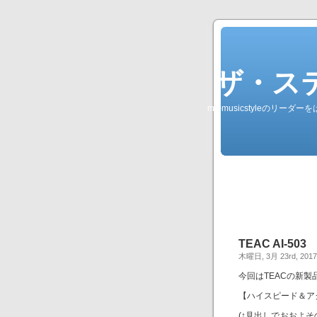
ザ・ステレオ
my-musicstyleのリ
TEAC AI-503
木曜日, 3月 23rd, 2017
今回はTEACの新
【ハイスピード＆ア
(↑見出しでおおよ