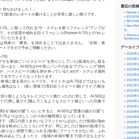
最近の投
！待ちわびました！」
Nmode 
プで)歓喜のレポートが書けることが非常に嬉しい限りです。
ECLIPS
REVIVA
New R
er A-70』に取って代わる“ザ・ステレオ屋リファレンス”アンプが
す。
その音質や傾向を旧リファレンス(Pioneer A-70)との“vs レ
Vienna 
せていただきます。
Symphony 
』とは両者の「優劣」を決めることではありません。「比較・差
アーカイ
ートですので予めご理解ください。
2024年
A-70)
2022年
プさを筆頭に“ハイスピード”を売りにしていた(低域を少し絞る
2022年
0と比べると、AI-503はやや音にパンチのある“アグレッシブ”傾向
2022年
が、ハイスピード(感)も併せ持っているため(ザ・ステレオ屋的
2022年
持てるサウンドとなっております。
2022年
全体域に渡る音のシャープさ、タイトさは(A-70ほどではないも
2021年
ても遜色はなく、(良い意味で)荒れ狂うスピード感(ドライブ感)を
2021年
空間を切り裂くようなキレとスピード感だったのに対して、AI-503は
2020年
分けて(押し退けて)飛んでくるようなスピード感といった印象で
2020年
2020年
輪郭)を“細めの髪”くらいとすると、AI-503は“普通の細さの髪”く
2020年
A-70よりは少ししっかりめの輪郭感となっています。
2020年
好で、(黒江の思うきれいなフラットからは)少しだけ低域が強め
2020年
絞り具合を軽めにしたくらい)ですが、同じ少しだけ強めの低域でも
2020年
低域を絞らない状態で感じられる)低域にブーミーさがない分、ぶわ
2020年
包み込んでしまったり、(低域の余韻や響きで)音の立ち上がり
2020年