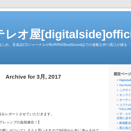
屋[digitalside]officia
ーダーをはじめ、音楽誌CDジャーナルやBURRN!/BeatSound誌での連載を持つ黒江が
固定ペー
Archive for 3月, 2017
Digita
my-musi
このサイト[
オンライ
オーディ
コブクロ
『CALLI
製品をレポートさせていただきます。
ザ・ステ
店前に必ず
グレッシブの血統健在！】
動画配信
黒江昌之
その察しがついてしまうと思いますので)結論から先に述べさせて