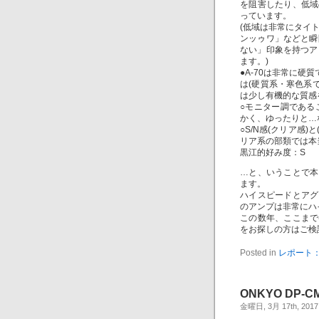
を阻害したり、低域
っています。
(低域は非常にタイ
ンッゥワ」などと瞬
ない」印象を持つア
ます。)
●A-70は非常に硬
は(硬質系・寒色系で
は少し有機的な質感
○モニター調である
かく、ゆったりと…
○S/N感(クリア感)
リア系の部類では本
黒江的好み度：S
…と、いうことで本
ます。
ハイスピードとアグ
のアンプは非常にハ
この数年、ここまで
をお探しの方はご検
Posted in
レポート：
ONKYO DP-CM
金曜日, 3月 17th, 2017