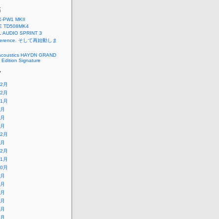
稿
X-PW1 MKII
E TD508MK4
L AUDIO SPRINT 3
eference. そして再始動しま
acoustics HAYDN GRAND
Edition Signature
ブ
12月
12月
11月
9月
4月
3月
12月
6月
12月
11月
10月
9月
8月
7月
6月
5月
4月