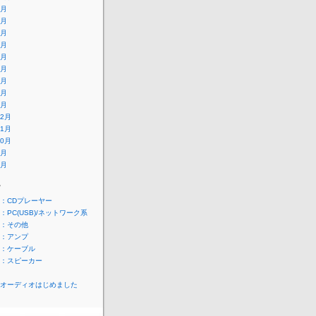
9月
8月
7月
6月
5月
4月
3月
2月
1月
12月
11月
10月
9月
8月
ー
：CDプレーヤー
：PC(USB)/ネットワーク系
：その他
：アンプ
：ケーブル
：スピーカー
オーディオはじめました