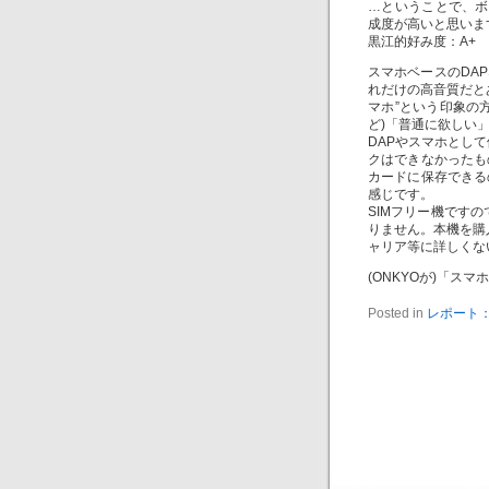
…ということで、ボ
成度が高いと思いま
黒江的好み度：A+
スマホベースのDA
れだけの高音質だと
マホ”という印象の
ど)「普通に欲しい
DAPやスマホとし
クはできなかったも
カードに保存できる
感じです。
SIMフリー機です
りません。本機を購入
ャリア等に詳しくな
(ONKYOが)「
Posted in
レポート：