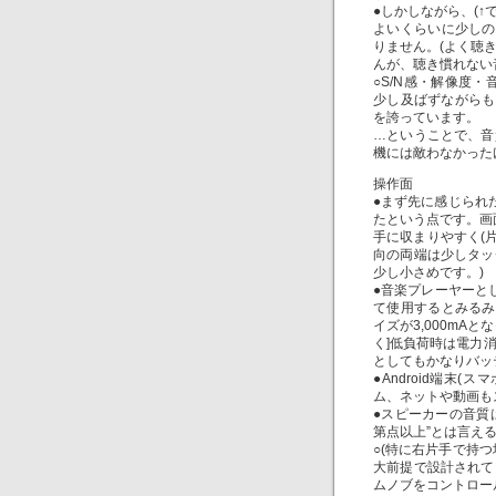
●しかしながら、(↑
よいくらいに少しの
りません。(よく聴
んが、聴き慣れない
○S/N感・解像度・
少し及ばずながらも
を誇っています。
…ということで、音
機には敵わなかった
操作面
●まず先に感じられ
たという点です。画
手に収まりやすく(
向の両端は少しタッ
少し小さめです。)
●音楽プレーヤーとし
て使用するとみるみ
イズが3,000mAと
く]低負荷時は電力消
としてもかなりバッ
●Android端末
ム、ネットや動画も
●スピーカーの音質
第点以上”とは言え
○(特に右片手で持
大前提で設計されて
ムノブをコントロー