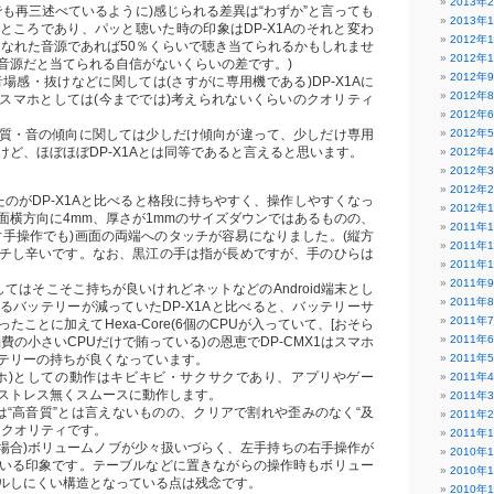
2013年
でも再三述べているように)感じられる差異は“わずか”と言っても
2013年
ところであり、パッと聴いた時の印象はDP-X1Aのそれと変わ
2012年
きなれた音源であれば50％くらいで聴き当てられるかもしれませ
2012年
音源だと当てられる自信がないくらいの差です。)
2012年
音場感・抜けなどに関しては(さすがに専用機である)DP-X1Aに
2012年
スマホとしては(今まででは)考えられないくらいのクオリティ
2012年
質・音の傾向に関しては少しだけ傾向が違って、少しだけ専用
2012年
けど、ほぼほぼDP-X1Aとは同等であると言えると思います。
2012年
2012年
2012年
たのがDP-X1Aと比べると格段に持ちやすく、操作しやすくなっ
2012年
面横方向に4mm、厚さが1mmのサイズダウンではあるものの、
2011年
片手操作でも)画面の両端へのタッチが容易になりました。(縦方
2011年
チし辛いです。なお、黒江の手は指が長めですが、手のひらは
2011年
2011年
てはそこそこ持ちが良いけれどネットなどのAndroid端末とし
2011年
るバッテリーが減っていたDP-X1Aと比べると、バッテリーサ
2011年
なったことに加えてHexa-Core(6個のCPUが入っていて、[おそら
2011年
費の小さいCPUだけで賄っている)の恩恵でDP-CMX1はスマホ
テリーの持ちが良くなっています。
2011年
(スマホ)としての動作はキビキビ・サクサクであり、アプリやゲー
2011年
ストレス無くスムースに動作します。
2011年
は“高音質”とは言えないものの、クリアで割れや歪みのなく“及
2011年
るクオリティです。
2011年
つ場合)ボリュームノブが少々扱いづらく、左手持ちの右手操作が
2010年
いる印象です。テーブルなどに置きながらの操作時もボリュー
2010年
ルしにくい構造となっている点は残念です。
2010年