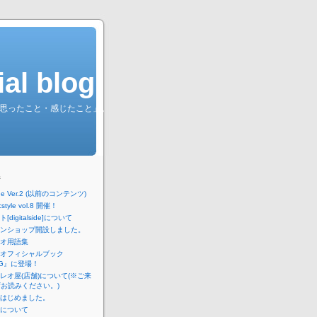
l blog.
綴る「思ったこと・感じたこと」。
ジ
lside Ver.2 (以前のコンテンツ)
cstyle vol.8 開催！
digitalside]について
ンショップ開設しました。
オ用語集
オフィシャルブック
NG』に登場！
レオ屋(店舗)について(※ご来
お読みください。)
はじめました。
について