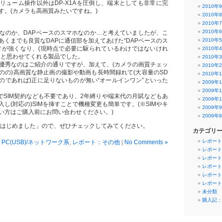
リューム操作以外はDP-X1Aを圧倒し、端末としても非常に完
2010年
す。(カメラも高画質みたいですね。)
2010年
2010年
2010年
Pなのか、DAPベースのスマホなのか…と考えていましたが、こ
あくまでも良質なDAPに通信部を加えてあげた“DAPベースのス
2010年
方が強くなり、(現時点で必要に駆られているわけではないけれ
2010年
」と思わせてくれる製品でした。
2010年
て優秀なのはご紹介の通りですが、加えて、(カメラの画質チェッ
2010年
のの)高画質な静止画の撮影や動画も長時間録れて(大容量のSD
2010年
のであれば)正に足りないものが無い“オールインワン”といった
2009年
2009年
のでSIM契約なども不要であり、2年縛りや端末代の月賦などもあ
2009年
し(対応の)SIMを挿すことで機種変更も簡単です。(※SIMやキ
2009年
い方はご購入前にお問い合わせください。)
2009年
スマホはじめました」ので、ぜひチェックしてみてください。
カテゴリ
レポート
PC(USB)/ネットワーク系
,
レポート：その他
|
No Comments »
レポート
レポート
レポート
レポート
レポート
未分類
購入記：