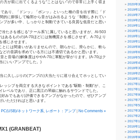
の方が前に出てくるような“ことはない”ので非常に上手く収ま
2020年
2019年
トであり、「ドンッ」「ボンッ」といった種の音を出す際に「ド
2019年
間的に膨張して輪郭から音がはみ出るような「制動しきれてい
2019年
ンプが多い中、しっかりと制動できている良質な低音だと思い
2019年
2018年
質で冷たさを感じる“クール系”に属していると思いますが、AI-503
2018年
はあるものの)A-70ほどには無機質さを感じさせず、A-70より
を感じさせます。
2018年
ことには間違いがありませんので、朗らかに、滑らかに、軟ら
2018年
などの音調を求めている方には不適切であるかと思います。
2018年
と(音と音場の)解像度はややA-70に軍配が挙がります。(A-70はク
2018年
当にいいアンプでした。)
2018年
2018年
2018年
当に久しぶりの(アンプの)大当たりに巡り合えてホッとしてい
2018年
2017年
レッシブを両立する大きなポイントである“駆動・制動”が、こ
2017年
イレベルであり、正に黒江の琴線に触れるサウンドでした。
2017年
(好みでもあり)評価できるアンプがなかったので、ぜひアンプ
2017年
討いただければと思います。
2017年
PC(USB)/ネットワーク系
,
レポート：アンプ
|
No Comments »
2017年
2017年
2017年
2016年
X1 (GRANBEAT)
2016年
2016年