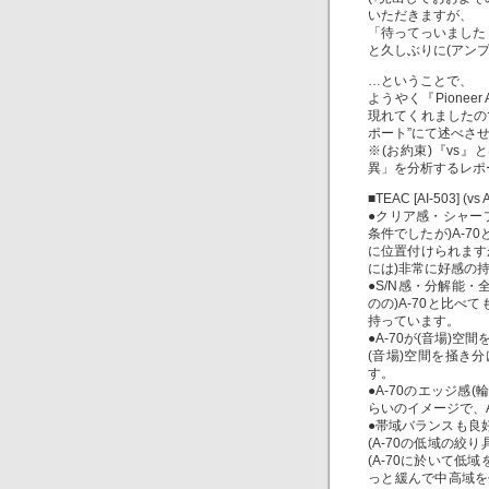
いただきますが、
「待ってっいました
と久しぶりに(アン
…ということで、
ようやく『Pione
現れてくれましたので、
ポート”にて述べさ
※(お約束)『vs
異」を分析するレポ
■TEAC [AI-503] (vs 
●クリア感・シャー
条件でしたが)A-7
に位置付けられます
には)非常に好感の
●S/N感・分解能・
のの)A-70と比べ
持っています。
●A-70が(音場)
(音場)空間を掻き
す。
●A-70のエッジ感(
らいのイメージで、
●帯域バランスも良
(A-70の低域の
(A-70に於いて
っと緩んで中高域を