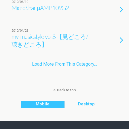
2010/06/10
MicroShar μAMP109G2
2010/04/28
my-musicstyle vol.8 【見どころ/
聴きどころ】
Load More From This Category…
Back to top
Mobile
Desktop