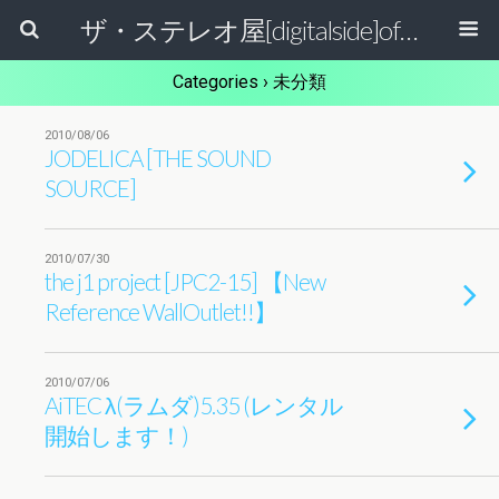
ザ・ステレオ屋[digitalside]official blog.
Categories ›
未分類
2010/08/06
JODELICA [THE SOUND
SOURCE]
2010/07/30
the j1 project [JPC2-15] 【New
Reference WallOutlet!!】
2010/07/06
AiTEC λ(ラムダ)5.35 (レンタル
開始します！)