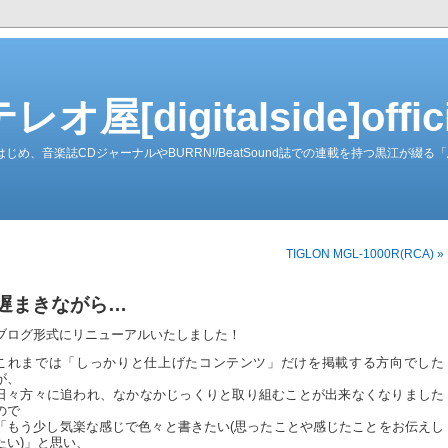
屋[digitalside]officia
ーダーをはじめ、音楽誌CDジャーナルやBURRN!/BeatSound誌での連載を持つ黒江が
TIGLON MGL-1000R(RCA) »
遅まきながら…
ブログ形式にリニューアルいたしました！
これまでは「しっかりと仕上げたコンテンツ」だけを掲載する方向でした
が、
日々方々に追われ、なかなかじっくりと取り組むことが出来なくなりました
ので
「もう少し気楽な感じで色々と書きたい(思ったことや感じたことをお伝えし
たい)」と思い、