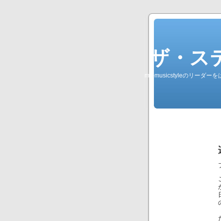
ザ・ステレオ
my-musicstyleのリ