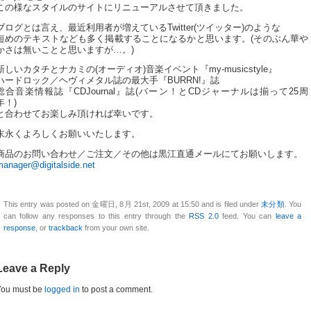
この様なスタイルのサイトにリニューアルさせて頂きました。
ブログとは言え、最近利用者が増えているTwitter(ツイッター)のような
短めのテキストなども多く掲載することになるかと思います。(そのぶん華や
かさは無いことと思いますが…。)
新しいカタチとナカミの(オーディオ)音楽イベント『my-musicstyle』
ハードロック／ヘヴィメタル誌の最大手『BURRN!』誌
総合音楽情報誌『CDJournal』誌(バーン！とCDジャーナルは揃って25周
年！)
と合わせてお楽しみ頂ければ幸いです。
末永くよろしくお願いいたします。
商品のお問い合わせ／ご注文／その他は黒江直通メールにてお願いします。
manager@digitalside.net
This entry was posted on 金曜日, 8月 21st, 2009 at 15:50 and is filed under
未分類
. You
can follow any responses to this entry through the
RSS 2.0
feed. You can
leave a
response
, or
trackback
from your own site.
Leave a Reply
You must be
logged in
to post a comment.