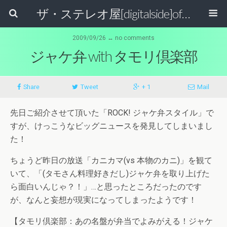
ザ・ステレオ屋[digitalside]official blog.
2009/09/26 ↔ no comments
ジャケ弁 with タモリ倶楽部
Share
Tweet
+ 1
Mail
先日ご紹介させて頂いた「ROCK! ジャケ弁スタイル」で
すが、けっこうなビッグニュースを発見してしまいまし
た！
ちょうど昨日の放送「カニカマ(vs 本物のカニ)」を観て
いて、「(タモさん料理好きだし)ジャケ弁を取り上げた
ら面白いんじゃ？！」…と思ったところだったのです
が、なんと妄想が現実になってしまったようです！
【タモリ倶楽部：あの名盤が弁当でよみがえる！ジャケ