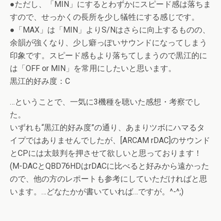
●ただし、「MIN」にするとわずかにスピード感は落ちま
すので、せっかくの長所を少し犠牲にする感じです。
●「MAX」は「MIN」よりS/Nはさらに向上するものの、
余韻が強くなり、少し癖っぽいサウンドになってしまう
印象です。スピード感もより落ちてしまうので黒江的に
は「OFF or MIN」を常用にしたいと思います。
黒江的好み度：C
…ということで、一気に3機種を聴いた感想・考察でし
た。
いずれも“黒江的好み度”の通り、あまりツボにハマるタ
イプではありませんでしたが、[ARCAM rDAC]のサウンド
とCPには太鼓判を押させて欲しいと思っております！
(M-DACとQBD76HDはrDACに比べると好みから遠かった
ので、他の方のレポートも参考にしていただければと思
います。…どなたかが書いていれば…ですが。^-^;)