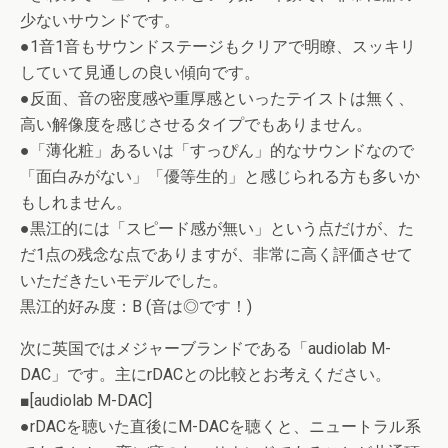
少ないサウンドです。
●1音1音もサウンドステージもクリアで明瞭、スッキリ
していて見通しの良い傾向です。
●反面、音の密度感や重厚感といったテイストは無く、
高い解像度を感じさせるタイプでもありません。
●「薄化粧」あるいは「すっぴん」的なサウンドなので
「面白みがない」「優等生的」と感じられる方も多いか
もしれません。
●黒江的には「スピード感が無い」という点だけが、た
だ1点の残念な点でありますが、非常に高く評価させて
いただきたいモデルでした。
黒江的好み度：B (音は◎です！)
次に英国ではメジャーブランドである「audiolab M-
DAC」です。主にrDACとの比較とお考えください。
■[audiolab M-DAC]
●rDACを聴いた直後にM-DACを聴くと、ニュートラル系