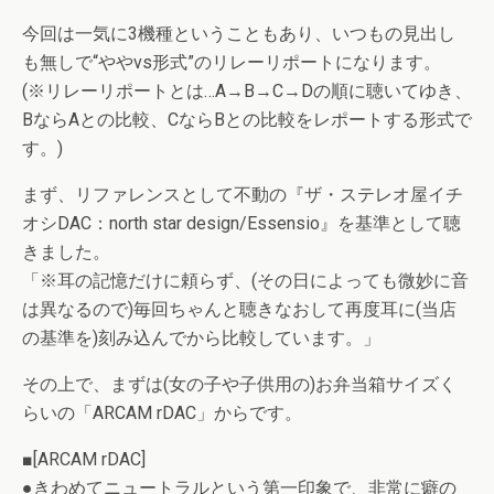
今回は一気に3機種ということもあり、いつもの見出し
も無しで“ややvs形式”のリレーリポートになります。
(※リレーリポートとは…A→B→C→Dの順に聴いてゆき、
BならAとの比較、CならBとの比較をレポートする形式で
す。)
まず、リファレンスとして不動の『ザ・ステレオ屋イチ
オシDAC：north star design/Essensio』を基準として聴
きました。
「※耳の記憶だけに頼らず、(その日によっても微妙に音
は異なるので)毎回ちゃんと聴きなおして再度耳に(当店
の基準を)刻み込んでから比較しています。」
その上で、まずは(女の子や子供用の)お弁当箱サイズく
らいの「ARCAM rDAC」からです。
■[ARCAM rDAC]
●きわめてニュートラルという第一印象で、非常に癖の