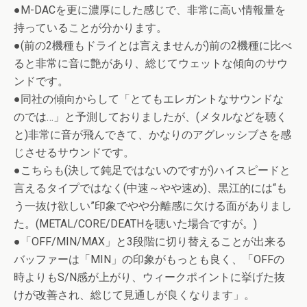
●M-DACを更に濃厚にした感じで、非常に高い情報量を
持っていることが分かります。
●(前の2機種もドライとは言えませんが)前の2機種に比べ
ると非常に音に艶があり、総じてウェットな傾向のサウ
ンドです。
●同社の傾向からして「とてもエレガントなサウンドな
のでは…」と予測しておりましたが、(メタルなどを聴く
と)非常に音が飛んできて、かなりのアグレッシブさを感
じさせるサウンドです。
●こちらも(決して鈍足ではないのですが)ハイスピードと
言えるタイプではなく(中速～やや速め)、黒江的には“も
う一抜け欲しい”印象でやや分離感に欠ける面がありまし
た。(METAL/CORE/DEATHを聴いた場合ですが。)
●「OFF/MIN/MAX」と3段階に切り替えることが出来る
バッファーは「MIN」の印象がもっとも良く、「OFFの
時よりもS/N感が上がり、ウィークポイントに挙げた抜
けが改善され、総じて見通しが良くなります」。