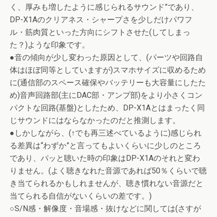
く、厚みも増したように感じられるサウンド”であり、
DP-X1Aのクリアネス・シャープさを少しだけパワフ
ル・筋肉質といった方向にシフトさせた(してしまっ
た？)ような印象です。
●音の傾向が少し変わった原因として、(パーツや回路自
体はほぼ同等としていますが)スマホサイズに収めるため
に(通信部のスペース確保やバッテリーも大容量にしたた
め)音声回路部(主にDAC部・アンプ部)をより小さくコン
パクトな回路(基盤)としたため、DP-X1Aとはまったく同
じサウンドにはならなかったのだと推測します。
●しかしながら、(↑でも再三述べているように)感じられ
る差異は“わずか”と言ってもよいくらいに少しのところ
であり、パッと聴いた時の印象はDP-X1Aのそれと変わ
りません。(よく聴きなれた音源であれば50％くらいで聴
き当てられるかもしれませんが、聴き慣れない音源だと
当てられる自信がないくらいの差です。)
○S/N感・解像度・音場感・抜けなどに関しては(さすが