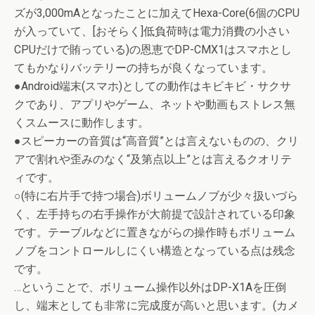
ズが3,000mAとなったことに加えてHexa-Core(6個のCPU
が入っていて、[おそらく]低負荷時は電力消費の小さい
CPUだけで賄っている)の恩恵でDP-CMX1はスマホとし
てもかなりバッテリーの持ちが良くなっています。
●Android端末(スマホ)としての動作はキビキビ・サクサ
クであり、アプリやゲーム、ネットや動画もストレス無
くスムースに動作します。
●スピーカーの音質は“高音質”とは言えないものの、クリ
アで割れや歪みのなく“及第点以上”とは言えるクオリテ
ィです。
○(特に右片手で持つ場合)ボリュームノブが少々扱いづら
く、左手持ちの右手操作が大前提で設計されている印象
です。テーブルなどに置きながらの操作時もボリューム
ノブをコントロールしにくい構造となっている点は残念
です。
…ということで、ボリューム操作以外はDP-X1Aを圧倒
し、端末としても非常に完成度が高いと思います。(カメ