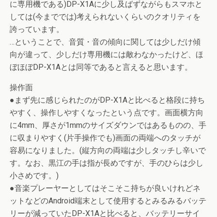
に専用機である)DP-X1Aに少し及ばずながらもスマホと
しては(今まででは)考えられないくらいのクオリティを
誇っています。
…ということで、音質・音の傾向に関しては少しだけ傾
向が違って、少しだけ専用機には敵わなかったけど、ほ
ぼほぼDP-X1Aとは同等であると言えると思います。
操作面
●まず先に感じられたのがDP-X1Aと比べると格段に持ち
やすく、操作しやすくなったという点です。画面横方向
に4mm、厚さが1mmのサイズダウンではあるものの、手
に収まりやすく(片手操作でも)画面の両端へのタッチが
容易になりました。(縦方向の両端は少しタッチし辛いで
す。なお、黒江の手は指が長めですが、手のひらは少し
小さめです。)
●音楽プレーヤーとしてはそこそこ持ちが良いけれどネ
ットなどのAndroid端末として使用するとみるみるバッテ
リーが減っていたDP-X1Aと比べると、バッテリーサイ