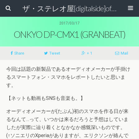
ザ・ステレオ屋[digitalside]official blog.
2017/03/17
ONKYO DP-CMX1 (GRANBEAT)
Share
Tweet
+ 1
Mail
今回は話題の新製品であるオーディオメーカーが手掛け
るスマートフォン・スマホをレポートしたいと思いま
す。
【ネットも動画もSNSも音楽も。】
オーディオメーカーが(たぶん)初のスマホを作る日が来
るなんて…って、いつかは来るだろうと予想はしていま
したが実際に辿り着くとなかなか感慨深いものです。
(↑ソニエリのXperiaがありますが、エリクソンが絡んで