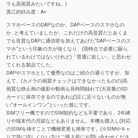
ラも高画質みたいですね。)
黒江的好み度：A+
スマホベースのDAPなのか、DAPベースのスマホなの
か…と考えていましたが、これだけの高音質だとあくま
でも良質なDAPに通信部を加えてあげた“DAPベースのス
マホ”という印象の方が強くなり、(現時点で必要に駆ら
れているわけではないけれど)「普通に欲しい」と思わせ
てくれる製品でした。
DAPやスマホとして優秀なのはご紹介の通りですが、加
えて、(カメラの画質チェックはできなかったものの)高
画質な静止画の撮影や動画も長時間録れて(大容量のSD
カードに保存できるのであれば)正に足りないものが無
い“オールインワン”といった感じです。
SIMフリー機ですのでSIM契約なども不要であり、2年縛
りや端末代の月賦などもありません。本機を購入し(対応
の)SIMを挿すことで機種変更も簡単です。(※SIMやキャ
リア等に詳しくない方はご購入前にお問い合わせくださ