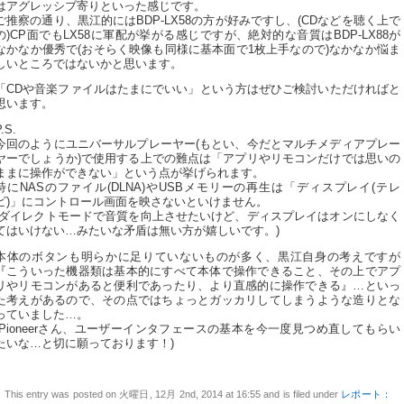
はアグレッシブ寄りといった感じです。
ご推察の通り、黒江的にはBDP-LX58の方が好みですし、(CDなどを聴く上で
の)CP面でもLX58に軍配が挙がる感じですが、絶対的な音質はBDP-LX88が
なかなか優秀で(おそらく映像も同様に基本面で1枚上手なので)なかなか悩ま
しいところではないかと思います。
「CDや音楽ファイルはたまにでいい」という方はぜひご検討いただければと
思います。
.S.
今回のようにユニバーサルプレーヤー(もとい、今だとマルチメディアプレー
ヤーでしょうか)で使用する上での難点は「アプリやリモコンだけでは思いの
ままに操作ができない」という点が挙げられます。
特にNASのファイル(DLNA)やUSBメモリーの再生は「ディスプレイ(テレ
ビ)」にコントロール画面を映さないといけません。
(ダイレクトモードで音質を向上させたいけど、ディスプレイはオンにしなく
てはいけない…みたいな矛盾は無い方が嬉しいです。)
本体のボタンも明らかに足りていないものが多く、黒江自身の考えですが
『こういった機器類は基本的にすべて本体で操作できること、その上でアプ
リやリモコンがあると便利であったり、より直感的に操作できる』…といっ
た考えがあるので、その点ではちょっとガッカリしてしまうような造りとな
っていました…。
(Pioneerさん、ユーザーインタフェースの基本を今一度見つめ直してもらい
たいな…と切に願っております！)
This entry was posted on 火曜日, 12月 2nd, 2014 at 16:55 and is filed under
レポート：