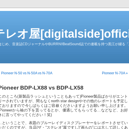
屋[digitalside]officia
ーダーをはじめ、音楽誌CDジャーナルやBURRN!/BeatSound誌での連載を持つ黒江が
 Pioneer N-50 vs N-50A vs N-70A
Pioneer N-70A »
Pioneer BDP-LX88 vs BDP-LX58
このところ(新製品ラッシュということもあって)Pioneer製品ばかりがエント
リーされていますが、間もなくnorth star designやその他のレポートも予定し
ておりますので今しばらくはご容赦くださいますようお願い申し上げます。
(Pioneerから袖の下を貰ってるとか、優遇してもらってる…などなど、お好
きに言ってやってください！笑)
…ということで、表題のブルーレイディスクプレーヤーをレポートさせてい
ただくのですが、当店(ザ・“ステレオ”屋ですし)“画もの”には大して詳しくあ