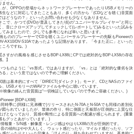
りません。
…が、OPPOの登場からネットワークプレーヤーであったりUSBメモリーの
再生などに対応してきたこともあり、多くの方から「(CDなどを聴く)音質面
ではどうなの？」といったお問い合わせも少なくなありません。
そこで、かつて(DVDが普及してきた頃)の“ユニバーサルプレイヤー”と同じ
く、音にクローズアップしてチェックして(レポートして)みるといった試みを
してみましたので、少しでも参考になれば幸いと思います。
(画もののプレーヤーでCDを聴くユニバーサルプレーヤーの先駆もPioneerの
DV-AX10/DV-S10Aであったような記憶があります。「今また正に」といった
ところですね。)
【さすがの風格を感じさせるBDP-LX88にCPでは絶対的なBDP-LX58の存在
感。】
いつものように「vs形式」ではありますが、「vs」とは「絶対的な優劣を決
める」という意ではないので予めご理解ください。
試聴は基本的にすべて「DIRECT(ダイレクト)」モード、CDとNASのファイ
ル、USBメモリーのWAVファイルを中心に聴いています。
(※映像の絡んだ音質面は“一切検証していない”ので予めご容赦ください。)
■Pioneer [BDP-LX88]
●同時季に(同様に兄弟機で)リリースされたN-70AとN-50Aでも同様の差別化
が図られていましたが、筐体の作り、特に側面と天板部が圧倒的に上質な仕
上げとなっており、質感や剛性による音質面への配慮が感じられます。(重量
感もグッとあがっています。)
●情報量・S/N感・解像度・レンジ感はやはりLX88の方が圧倒的です。
●音の傾向はやや大人しく、ウェット感だったり、マイルド感だったり、ソフ
ト感だったりといった印象も「ほんのり」持ち合わせていますが、基本的に