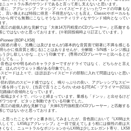
はニュートラル系のサウンドであると言って差し支えないと思います。
●逆に、アグレッシブ・マッシブ・ハイスピードといったワードの印象もな
く、言い換えれば特段に得意・不得意がないとも言え、Classicやボーカルも
のから何でも無難にこなしそうなユーティリティなサウンド傾向となってい
ます。
●黒江の超個人的な見解では「大体14万円程度のCDプレーヤー」と匹敵する
感じではないかと思っております。(※初回投稿時より訂正しています。)
■Pioneer [BDP-LX58]
●(前述の通り、兄機には及びませんが)基本的な音質面で顕著に不満を感じる
(明らかに低音質と感じる)ことはありませんが、分解能・S/N感・レンジ感は
もう少し欲しいかな…という印象です。(専用のCDプレーヤーと比べるとど
うしても…。)
●音色はやや明るめのキャラクターですがドライではなく、どちらかと言え
ば、ほんのりウェット感がある印象でした。
●スピードは上々で、ほぼほぼハイスピードの部類に入れて問題はないと思い
ます。
●切れ切れのスピード感ではなく、鳴りっぷりの良い、アグレッシブなスピー
ド感を持っており、(当店で言うところのいわゆる)TEAC・プライマー(I21以
前)路線の音傾向となっています。
●低域はタイトで、バシッと締まっています。量感も「ドンッ」と出せるけど
ボワつかず、ピタッと制動できている印象でした。
●黒江の超個人的な見解では「大体6万円強程度のCDプレーヤー」と匹敵する
感じではないかと思っております。
…と思ったことをザッと書き出してみましたが、音色面において『LX88は大
人しくて、LX58はアグレッシブ』と一目で捉えてしまう程には個性の差は大
きくなく、ニュートラルなポジションからLX88は少しエレガント寄り、LX58