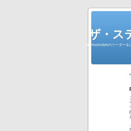
ザ・ステレオ
my-musicstyleのリ
«