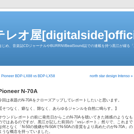
屋[digitalside]officia
ーダーをはじめ、音楽誌CDジャーナルやBURRN!/BeatSound誌での連載を持つ黒江が
« Pioneer BDP-LX88 vs BDP-LX58
north star design Intenso »
Pioneer N-70A
今回は表題のN-70Aをクローズアップしてレポートしたいと思います。
【そつなく、癖なく、隙なく、あらゆるジャンルを自然に鳴らす。】
サウンドレポートの前に発売日からこのN-70Aを聴いてきた雑感のようなも
のではあるのですが、黒江が記した前回の「vsレポート」然りで、これまで
は何となく「N-50の後継がN-50AでN-50Aの音質をより高めたのがN-70A」の
ような概念を持っていました。