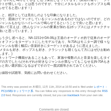
ウトが惜しいな」とは思うのですが、十分にメタルもロックもポップスも鳴
らせてると思います！)
…と、総評としては見出しのような印象になりました。
ので、図抜けてマッチしているジャンルがあるわけではないのですが、どの
ジャンルもかなりハイレベルで鳴らせてるということで良いと思います。
(強いて言えば、(色んなジャンルの要素が加わる)ポップスにはメチャクチャ
強いと思っています。)
もう少し述べると、NA-11S1やDA-06は王道のオーディオ的で従来のオーデ
ィオファンをターゲットにしたモデルであり、N-70Aはモニター調で様々な
ジャンルを聴く幅広い音楽好きにターゲットがあるように思えました。
(メタルも好き、ポップスも好き、クラシックも聴くなんて方にはぜひお勧め
します。)
ネットワーク機能があることもあって、家族や複数の人と音楽を楽しむタイ
プの方でしたら(それぞれが好きなジャンルが異なってもこなせる)N-70Aもき
っと良い選択肢になるはずですので一度試聴等されてみてください。
お値段や試聴等、気軽にお問い合わせください。
This entry was posted on 木曜日, 12月 11th, 2014 at 16:50 and is filed under
レポート：
PC(USB)/ネットワーク系
. You can follow any responses to this entry through the
RSS
2.0
feed. Responses are currently closed, but you can
trackback
from your own site.
Comments are closed.