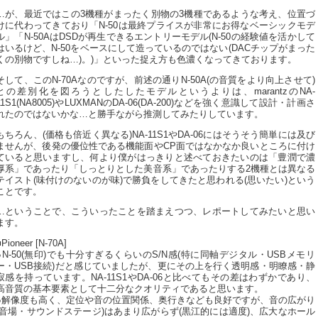
…が、最近ではこの3機種がまったく別物の3機種であるような考え、位置づ
けに代わってきており「N-50は最終プライスが非常にお得なベーシックモデ
ル」「N-50AはDSDが再生できるエントリーモデル(N-50の経験値を活かして
はいるけど、N-50をベースにして造っているのではない(DACチップがまった
くの別物ですしね…)。)」といった捉え方も色濃くなってきております。
そして、このN-70Aなのですが、前述の通りN-50A(の音質をより向上させて)
との差別化を図ろうとしたしたモデルというよりは、marantzのNA-
11S1(NA8005)やLUXMANのDA-06(DA-200)などを強く意識して設計・計画さ
れたのではないかな…と勝手ながら推測してみたりしています。
もちろん、(価格も倍近く異なる)NA-11S1やDA-06にはそうそう簡単には及び
ませんが、後発の優位性である機能面やCP面ではなかなか良いところに付け
ていると思いますし、何より僕がはっきりと述べておきたいのは「豊潤で濃
厚系」であったり「しっとりとした美音系」であったりする2機種とは異なる
テイスト(味付けのないのが味)で勝負をしてきたと思われる(思いたい)という
ことです。
…ということで、こういったことを踏まえつつ、レポートしてみたいと思い
ます。
■Pioneer [N-70A]
●N-50(無印)でも十分すぎるくらいのS/N感(特に同軸デジタル・USBメモリ
ー・USB接続)だと感じていましたが、更にその上を行く透明感・明瞭感・静
寂感を持っています。NA-11S1やDA-06と比べてもその差はわずかであり、
高音質の基本要素として十二分なクオリティであると思います。
●解像度も高く、定位や音の位置関係、奥行きなども良好ですが、音の広がり
(音場・サウンドステージ)はあまり広がらず(黒江的には適度)、広大なホール