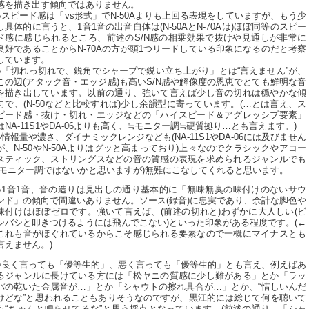
感を描き出す傾向ではありません。
●スピード感は「vs形式」でN-50Aよりも上回る表現をしていますが、もう少
し具体的に言うと、1音1音の出音自体は(N-50AとN-70Aは)ほぼ同等のスピー
ド感に感じられるところ、前述のS/N感の相乗効果で抜けや見通しが非常に
良好であることからN-70Aの方が頭1つリードしている印象になるのだと考察
しています。
●「切れっ切れで、鋭角でシャープで鋭い立ち上がり」とは“言えません”が、
この辺(アタック音・エッジ感)も高いS/N感や解像度の恩恵でとても鮮明な音
を描き出しています。以前の通り、強いて言えば少し音の切れは穏やかな傾
向で、(N-50などと比較すれば)少し余韻型に寄っています。(…とは言え、ス
ピード感・抜け・切れ・エッジなどの「ハイスピード＆アグレッシブ要素」
はNA-11S1やDA-06よりも高く、≒モニター調≒硬質拠り…とも言えます。)
●情報量や濃さ、ダイナミックレンジなども(NA-11S1やDA-06には及びません
が、N-50やN-50Aよりはグッと高まっており)上々なのでクラシックやアコー
スティック、ストリングスなどの音の質感の表現を求められるジャンルでも
(モニター調ではないかと思いますが)無難にこなしてくれると思います。
●1音1音、音の造りは見出しの通り基本的に「無味無臭の味付けのないサウ
ンド」の傾向で間違いありません。ソース(録音)に忠実であり、余計な脚色や
味付けはほぼゼロです。強いて言えば、(前述の切れと)わずかに大人しい(ビ
シバシと叩きつけるようには飛んでこない)といった印象がある程度です。(←
これも音がほぐれているからこそ感じられる要素なので一概にマイナスとも
言えません。)
○良く言っても「優等生的」、悪く言っても「優等生的」とも言え、例えばあ
るジャンルに長けている方には「松ヤニの質感に少し難がある」とか「ラッ
パの乾いた金属音が…」とか「シャウトの擦れ具合が…」とか、“惜しいんだ
けどな”と思われることもありそうなのですが、黒江的には総じて何を聴いて
も“ちゃんと鳴らせてるな”と思う採点となっています。(前述の通り、「シャ