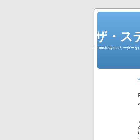
ザ・ステレオ
my-musicstyleのリ