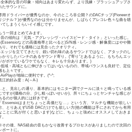
●全体的な音の印象・傾向はあまり変わらず、より洗練・ブラッシュアップさ
れたサウンドに。
専用ドライバーが優秀なのか、今のところ非公開？のDACチップ(Pioneerオ
リジナル？)が優秀なのかは分かりませんが、しばらくアレコレ色々な曲を聴
いてしまうくらいイイ感じです。
もう一回まとめてみます。
●音の傾向は「元気・アグレッシヴ・ハイスピード・タイト」といった感じ。
●(Essensioなどの高価格帯と比べると)S/N感・レンジ感・解像度にはやや難
あり。それでも価格には見合ったクオリティ。
●エッジを立ててきたり、鋭い切れ味のあるサウンドではなく、アタックのし
っかりしたパンチのあるサウンド寄り。(“寄り”とあるように、もちろんエッ
ジがボケているワケでもなく、キレも十分あります。)
●低域・高域ともに伸びきってはいないものの、帯域バランスも良好で、定位
感も上々です。
●AirPlayが地味に便利です。(^-^;
黒江的好み度：A(～A-)
…と、見出しの通り、基本的にはモニター調でクールに淡々と鳴っている感
じですが(価格の分、少し粗っぽいせいか)、所々にちょっとヤンチャな感じが
あるのが個人的には好きです。
「Essensioはまだちょっと高価だな…」という方、マルチな機能が欲しい
方、とりあえずUSB DACだけでも欲しい方(他の機能は手にされてから有用
なことに気が付くと思います)などに、ちょっと強めにオススメしておきま
す。
※その後、NAS経由の音もかなり改善するプロセスがありましたので次回の
レポートに。