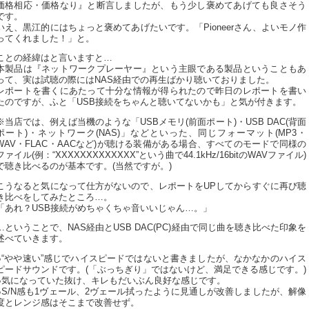
価格相応・価格なり』と断言しましたが、もう少し褒めてあげても良さそう
です。
いえ、黒江的にはちょっと褒めてあげたいです。「Pioneerさん、よいモノ作
ってくれました！」と。
ことの経緯はと言いますと…
本製品は『ネットワークプレーヤー』という主眼である製品ということもあ
って、実は試聴の際にはNAS経由での再生ばかり聴いておりました。
レポートを書くにあたって十分な情報が得られたので昨日のレポートを書い
たのですが、ふと「USB接続をちゃんと聴いてないかも」と気が付きます。
※当店では、例えば当機のような「USBメモリ(前面ポート)・USB DAC(背面
ポート)・ネットワーク(NAS)」などといった、同じフォーマット(MP3・
WAV・FLAC・AACなど)が聴ける装備がある場合、すべてのモードで同様の
ファイル(例：“XXXXXXXXXXXXX”という曲で44.1kHz/16bitのWAVファイル)
で聴き比べるのが基本です。(当然ですが。)
こうなると気になって仕方がないので、レポートをUPしてからすぐに再び聴
き比べをしてみたところ…。
「あれ？USB接続がめちゃくちゃ音いいじゃん…。」
…ということで、NAS経由とUSB DAC(PC)経由で同じ曲を聴き比べた印象を
述べていきます。
●“やや速い”感じでハイスピードではないと書きましたが、なかなかのハイス
ピードサウンドです。(「ぶっちぎり」ではないけど、満足できる感じです。)
●気になっていた抜け、キレもだいぶん良好な感じです。
●S/N感も1ヴェール、2ヴェール拭ったように見通しが改善しましたが、解像
度とレンジ感はそこまで改善せず。