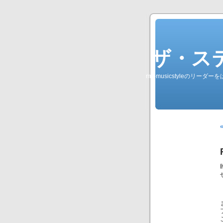
ザ・ステレオ
my-musicstyleのリ
«