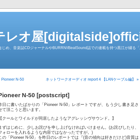
屋[digitalside]officia
ーダーをはじめ、音楽誌CDジャーナルやBURRN!/BeatSound誌での連載を持つ黒江が
 Pioneer N-50
ネットワークオーディオ report 4 【LANケーブル編】 »
Pioneer N-50 [postscript]
昨日に書いたばかりの「Pioneer N-50」レポートですが、もう少し書き足さ
せて頂こうと思います。
【クールとワイルドが同居したようなアグレッシヴサウンド。】
まずはじめに、少しお詫びを申し上げなければいけません。(お詫びしたり、
フォローを入れるような内容ではなかったですが。)
この「Pioneer N-50」を昨日のレポートでは『(音の傾向は好きだけど)音質は