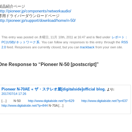
製品紹介ページ
ttp://pioneer.jp/components/networkaudio/
専用ドライバーダウンロードページ
ttp://pioneer.jp/support/download/home/n-50/
This entry was posted on 木曜日, 11月 10th, 2011 at 16:47 and is filed under
レポート：
PC(USB)/ネットワーク系
. You can follow any responses to this entry through the
RSS
2.0
feed. Responses are currently closed, but you can
trackback
from your own site.
One Response to “Pioneer N-50 [postscript]”
Pioneer N-70AE « ザ・ステレオ屋[digitalside]official blog.
より:
2017/07/14 17:26
[…] N-50
http://www.digitalside.net/?p=629
http://www.digitalside.net/?p=637
http://www.digitalside.net/?p=844
N-70A […]