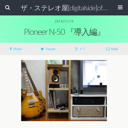
ザ・ステレオ屋[digitalside]official blog.
2014/11/19
Pioneer N-50 『導入編』
Share
Tweet
+ 1
Mail