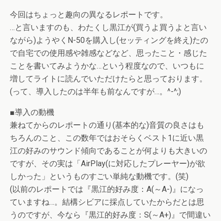
今回はちょっと趣向の異なるレポートです。
…と言いますのも、わたくし黒江が(買うよ買うよと言い
ながら)ようやくN-50を購入し(セッティングを終え)たの
で自宅での使用感や雑感などなど、思ったこと・感じた
ことを書いてみようかな…という程度なので、いつもに
増してライトに読んでいただけたらと思っております。
(って、導入したのは半年も前なんですが…。^-^;)
■導入の動機
兼ねてからのレポートの通り(基本的な)音質の良さはも
ちろんのこと、この数年ではおそらくベスト1に近い黒
江の好みのサウンド傾向であることが何よりも大きいの
ですが、その実は「AirPlay(に対応したプレーヤー)が欲
しかった」というものすごい単純な動機です。(笑)
(以前のレポートでは『黒江的好み度：A(～A-)』になっ
ていますね…。結構シビアに採点していたからだとは思
うのですが、今なら『黒江的好み度：S(～A+)』で間違い