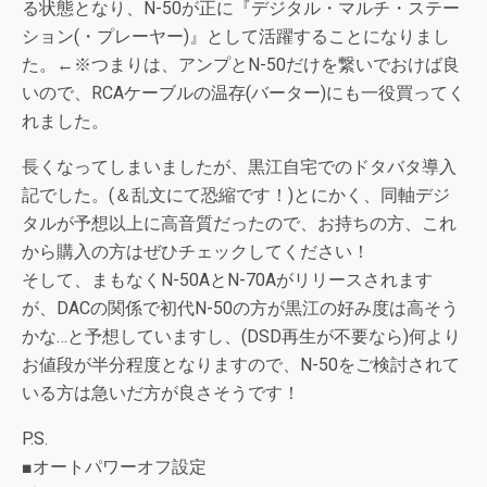
る状態となり、N-50が正に『デジタル・マルチ・ステー
ション(・プレーヤー)』として活躍することになりまし
た。←※つまりは、アンプとN-50だけを繋いでおけば良
いので、RCAケーブルの温存(バーター)にも一役買ってく
れました。
長くなってしまいましたが、黒江自宅でのドタバタ導入
記でした。(＆乱文にて恐縮です！)とにかく、同軸デジ
タルが予想以上に高音質だったので、お持ちの方、これ
から購入の方はぜひチェックしてください！
そして、まもなくN-50AとN-70Aがリリースされます
が、DACの関係で初代N-50の方が黒江の好み度は高そう
かな…と予想していますし、(DSD再生が不要なら)何より
お値段が半分程度となりますので、N-50をご検討されて
いる方は急いだ方が良さそうです！
P.S.
■オートパワーオフ設定