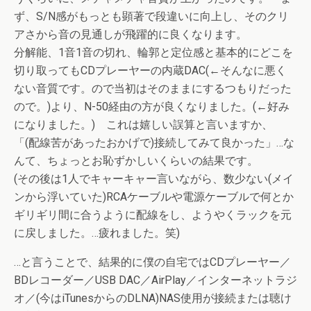
ず、S/N感がもっとも顕著で段違いに向上し、そのクリ
アさから音の見通しが飛躍的に良くなります。
分解能、1音1音の切れ、輪郭と定位感と基本的にどこを
切り取ってもCDプレーヤーの内蔵DAC(←そんなに悪く
ない音質です。ので当初はそのままにするつもりだった
ので。)より、N-50経由の方が良くなりました。(←好み
になりました。) これは嬉しい誤算と言いますか、
「(配線苦があったおかげで)接続してみて良かった」…な
んて、ちょっとお恥ずかしいくらいの結果です。
(その後は1人でキャーキャー言いながら、数少ない(メイ
ンから浮いていた)RCAケーブルや電源ケーブルで何とか
ギリギリ間に合うように配線をし、ようやくラックを元
に戻しました。…疲れました。笑)
…と言うことで、結果的に僕の自宅ではCDプレーヤー／
BDレコーダー／USB DAC／AirPlay／インターネットラジ
オ／(今はiTunesからのDLNA)NAS使用が接続または聴け