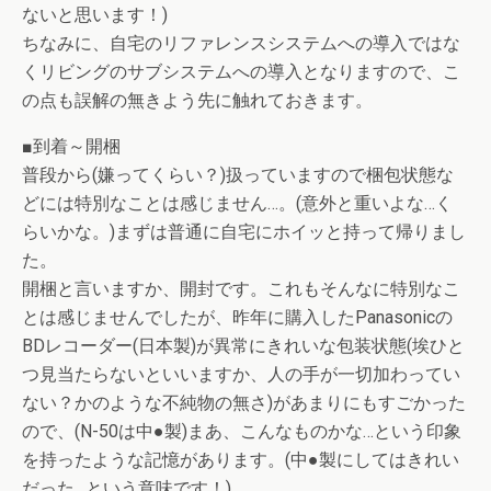
ないと思います！)
ちなみに、自宅のリファレンスシステムへの導入ではな
くリビングのサブシステムへの導入となりますので、こ
の点も誤解の無きよう先に触れておきます。
■到着～開梱
普段から(嫌ってくらい？)扱っていますので梱包状態な
どには特別なことは感じません…。(意外と重いよな…く
らいかな。)まずは普通に自宅にホイッと持って帰りまし
た。
開梱と言いますか、開封です。これもそんなに特別なこ
とは感じませんでしたが、昨年に購入したPanasonicの
BDレコーダー(日本製)が異常にきれいな包装状態(埃ひと
つ見当たらないといいますか、人の手が一切加わってい
ない？かのような不純物の無さ)があまりにもすごかった
ので、(N-50は中●製)まあ、こんなものかな…という印象
を持ったような記憶があります。(中●製にしてはきれい
だった…という意味です！)