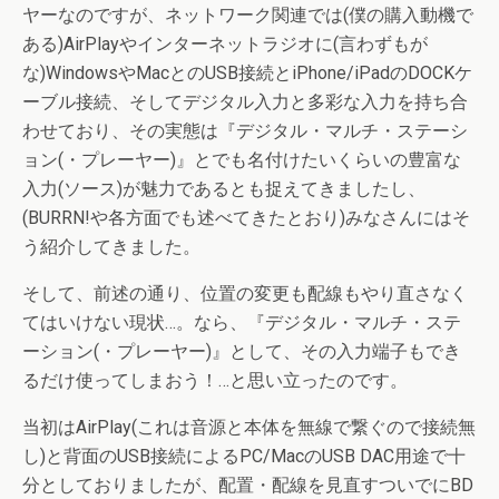
ヤーなのですが、ネットワーク関連では(僕の購入動機で
ある)AirPlayやインターネットラジオに(言わずもが
な)WindowsやMacとのUSB接続とiPhone/iPadのDOCKケ
ーブル接続、そしてデジタル入力と多彩な入力を持ち合
わせており、その実態は『デジタル・マルチ・ステーシ
ョン(・プレーヤー)』とでも名付けたいくらいの豊富な
入力(ソース)が魅力であるとも捉えてきましたし、
(BURRN!や各方面でも述べてきたとおり)みなさんにはそ
う紹介してきました。
そして、前述の通り、位置の変更も配線もやり直さなく
てはいけない現状…。なら、『デジタル・マルチ・ステ
ーション(・プレーヤー)』として、その入力端子もでき
るだけ使ってしまおう！…と思い立ったのです。
当初はAirPlay(これは音源と本体を無線で繋ぐので接続無
し)と背面のUSB接続によるPC/MacのUSB DAC用途で十
分としておりましたが、配置・配線を見直すついでにBD