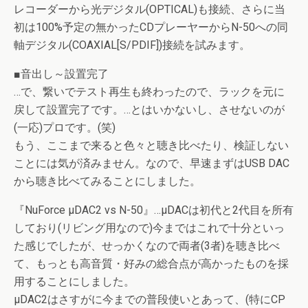
レコーダーから光デジタル(OPTICAL)も接続、さらに当
初は100%予定の無かったCDプレーヤーからN-50への同
軸デジタル(COAXIAL[S/PDIF])接続を試みます。
■音出し～設置完了
…で、繋いでテスト再生も終わったので、ラックを元に
戻して設置完了です。…とはいかないし、させないのが
(一応)プロです。(笑)
もう、ここまで来ると色々と聴き比べたり、検証しない
ことには気が済みません。なので、早速まずはUSB DAC
から聴き比べてみることにしました。
『NuForce μDAC2 vs N-50』…μDACは初代と2代目を所有
しており(リビング用なので)今まではこれで十分といっ
た感じでしたが、せっかくなので両者(3者)を聴き比べ
て、もっとも高音質・好みの総合点が高かったものを採
用することにしました。
μDAC2はさすがに今までの普段使いとあって、(特にCP