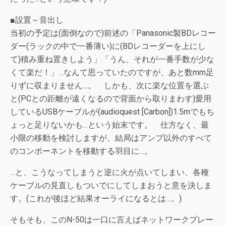
■設置～音出し
当初の予定は(面倒なので)前述の「Panasonic製BDレコー
ダー(ラックの中で一番薄い)に(BDレコーダーを上にし
て)積み重ね置きしよう」「うん、それが一番手数が少な
くて楽だ！」…なんて思っていたのですが、あと数mm足
りずに収まりません…。 しかも、次に楽な位置を選ぶ
と(PCとの距離が遠くなるので背面から取りまわす)愛用
しているUSBケーブルが(audioquest [Carbon])1.5mでもち
ょっと足りないかも…という始末です。 仕方なく、最
小限の移動を検討しますが、結局はアンプ以外のすべて
のコンポーネントを移動する羽目に…。
…と、こうなってしまうと逆に火が点いてしまい、各種
ケーブルの見直しもついでにしてしまおうと意を決しま
す。(これが後ほど結果オーライになるとは…。)
そもそも、このN-50は一口に言えばネットワークプレー