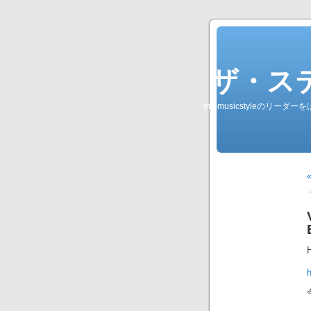
ザ・ステレオ
my-musicstyleのリ
h