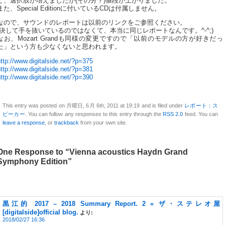
ど、選択肢が増えましたが(その分？)値段が上がりました。
また、Special Editionに付いているCDは付属しません。
なので、サウンドのレポートは以前のリンクをご参照ください。
(決して手を抜いているのではなくて、本当に同じレポートなんです。^-^;)
なお、Mozart Grandも同様の変更ですので「以前のモデルの方が好きだっ
た」という方も少なくないと思われます。
ttp://www.digitalside.net/?p=375
ttp://www.digitalside.net/?p=381
ttp://www.digitalside.net/?p=390
This entry was posted on 月曜日, 6月 6th, 2011 at 19:19 and is filed under
レポート：ス
ピーカー
. You can follow any responses to this entry through the
RSS 2.0
feed. You can
leave a response
, or
trackback
from your own site.
One Response to “Vienna acoustics Haydn Grand
Symphony Edition”
黒江的 2017 – 2018 Summary Report. 2 « ザ・ステレオ屋
[digitalside]official blog.
より:
2018/02/27 16:36