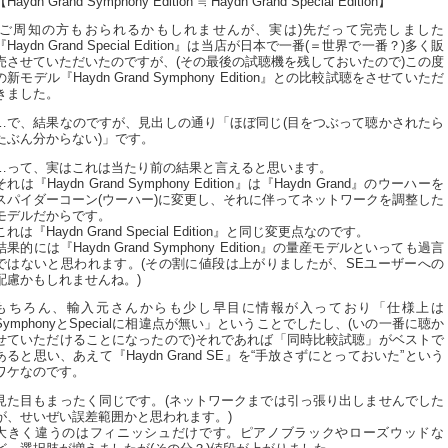
【Haydn Grand Symphony Edition ≒ Haydn Grand Special Edition】
(ご周知の方もおられるかもしれませんが、実は)先だって完売しました
『Haydn Grand Special Edition』は当店が日本で一番(＝世界で一番？)多く販
売させていただいたのですが、(その最後の試聴機を残しておいたので)この度
の新モデル『Haydn Grand Symphony Edition』との比較試聴をさせていただ
きました。
…で、結果なのですが、見出しの通り「ほぼ同じ(目をつぶって聴かされたら
たぶん分からない)」です。
…って、実はこれは当たり前の結果と言えると思います。
それは『Haydn Grand Symphony Edition』は『Haydn Grand』のウーハーを
スパイダーコーン(ウーハー)に変更し、それに伴ってネットワークを調整した
モデルだからです。
これは『Haydn Grand Special Edition』と同じ変更点なのです。
結果的には『Haydn Grand Symphony Edition』の量産モデルといっても過言
ではないと思われます。(その割に値段は上がりましたが、SEユーザーへの
配慮かもしれませんね。)
もちろん、輸入元さんからも少し早目に情報が入っており「仕様上は
SymphonyとSpecialに相違点が無い」ということでしたし、(いの一番に聴か
せていただけることになったので)それであれば「同時比較試聴」がベストで
あると思い、あえて『Haydn Grand SE』を“手放さずにとっておいた”という
ワケなのです。
見た目もまったく同じです。(ネットワークまでは引っ張り出しませんでした
が、せいぜい誤差範囲かと思われます。)
大きく違うのはフィニッシュだけです。ピアノブラックやローズウッドな