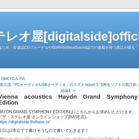
屋[digitalside]officia
ーダーをはじめ、音楽誌CDジャーナルやBURRN!/BeatSound誌での連載を持つ黒江が
« ONKYO A-7VL
黒江流『PCオーディオ/USBオーディオ』のススメ report 5 【再生ソフトの黒江的
結論】 »
Vienna acoustics Haydn Grand Symphony
Edition
HAYDN GRAND SYMPHONY EDITIONは↓こちらからお求めいただけます。
『ザ・ステレオ屋 オンラインショップ(BASE店)』
ttps://digitalside.thebase.in/
今日は2本立てで書けそうなので書いておきます！