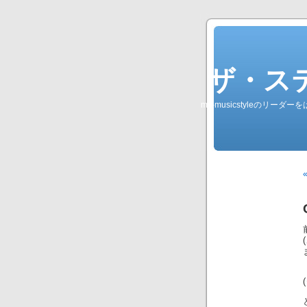
ザ・ステレオ
my-musicstyleのリ