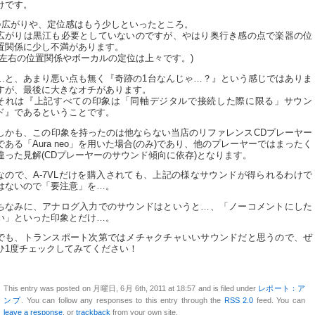
けです。
○広がりや、定位感はもう少しといったところ。
広がりは黒江も必要としていないのですが、やはり奥行き感の点で楽器の位
置関係に少し不満があります。
(左右の位置関係やボーカルの定位は上々です。)
…と、あまり悪い点も無く『奇跡の1台なんじゃ…？』という感じではありま
すが、最後に大きなオチがあります。
それは『上記すべての印象は「同軸デジタルで接続した際に限る」サウン
ド』であるということです。
しかも、この印象を持ったのは他ならない当店のリファレンスCDプレーヤー
である「Aura neo」を用いた場合(のみ)であり、他のプレーヤーではまったく
違った見解(CDプレーヤーのサウンド傾向に依存)となります。
なので、A-7VLだけを購入されても、上記の様なサウンドが得られるわけで
はないので「要注意」を…。
ちなみに、アナログ入力でのサウンドはというと…、「ノーコメントにした
い」といった印象とだけ…。
でも、トランスポート次第ではメチャクチャいいサウンドだと思うので、ぜ
ひ1度チェックしてみてください！
This entry was posted on 月曜日, 6月 6th, 2011 at 18:57 and is filed under
レポート：ア
ンプ
. You can follow any responses to this entry through the
RSS 2.0
feed. You can
leave a response
, or
trackback
from your own site.