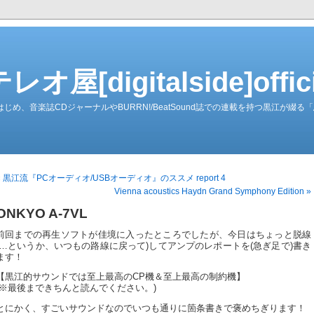
屋[digitalside]officia
ーダーをはじめ、音楽誌CDジャーナルやBURRN!/BeatSound誌での連載を持つ黒江が
« 黒江流『PCオーディオ/USBオーディオ』のススメ report 4
Vienna acoustics Haydn Grand Symphony Edition »
ONKYO A-7VL
前回までの再生ソフトが佳境に入ったところでしたが、今日はちょっと脱線
(…というか、いつもの路線に戻って)してアンプのレポートを(急ぎ足で)書き
ます！
【黒江的サウンドでは至上最高のCP機＆至上最高の制約機】
(※最後まできちんと読んでください。)
とにかく、すごいサウンドなのでいつも通りに箇条書きで褒めちぎります！