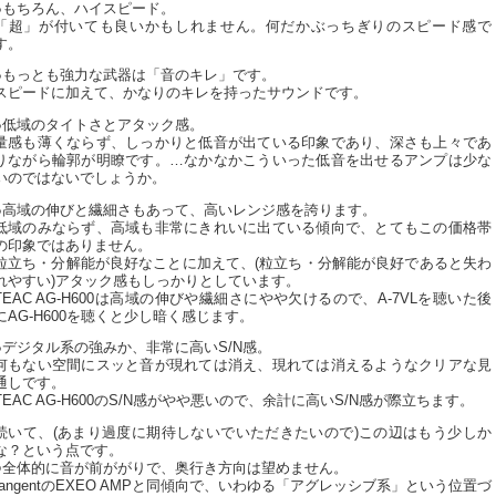
●もちろん、ハイスピード。
「超」が付いても良いかもしれません。何だかぶっちぎりのスピード感で
す。
●もっとも強力な武器は「音のキレ」です。
スピードに加えて、かなりのキレを持ったサウンドです。
●低域のタイトさとアタック感。
量感も薄くならず、しっかりと低音が出ている印象であり、深さも上々であ
りながら輪郭が明瞭です。…なかなかこういった低音を出せるアンプは少な
いのではないでしょうか。
●高域の伸びと繊細さもあって、高いレンジ感を誇ります。
低域のみならず、高域も非常にきれいに出ている傾向で、とてもこの価格帯
の印象ではありません。
粒立ち・分解能が良好なことに加えて、(粒立ち・分解能が良好であると失わ
れやすい)アタック感もしっかりとしています。
TEAC AG-H600は高域の伸びや繊細さにやや欠けるので、A-7VLを聴いた後
にAG-H600を聴くと少し暗く感じます。
●デジタル系の強みか、非常に高いS/N感。
何もない空間にスッと音が現れては消え、現れては消えるようなクリアな見
通しです。
TEAC AG-H600のS/N感がやや悪いので、余計に高いS/N感が際立ちます。
続いて、(あまり過度に期待しないでいただきたいので)この辺はもう少しか
な？という点です。
○全体的に音が前ががりで、奥行き方向は望めません。
tangentのEXEO AMPと同傾向で、いわゆる「アグレッシブ系」という位置づ