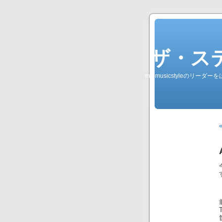
ザ・ステレオ
my-musicstyleのリ