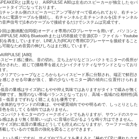
SPEAKERとは異なり、AIRPULSE A80は左右のスピーカーが独立したセパ
レートタイプになっております。
右チャンネル側のスピーカーにアンプ等がすべて収められており、右チャン
ネルに電源ケーブルを接続し、右チャンネルと左チャンネルを(左チャンネル
の音声信号で)1本のケーブルで接続するだけでシステムは完成です。
今回は(動画配信同様)オーディオ専用のCDプレーヤーを用いず、パソコンと
AIRPULSE A80をBluetoothまたはUSB接続で音源(CD・ファイル・Youtube
等)を再生していますが、LINE入力(RCA)で専用CDプレーヤーを接続すること
も可能なため音質の伸びしろはまだ残しています。
■AIRPULSE [A80]
●スピード感に優れ、音の切れ、立ち上がりなどコンパクトモニターの長所が
活かされた、総じて(価格帯を超えた)ハイクオリティなサウンドとなっており
ます。
●クリアでシャープなところからもハイスピード系に分類され、端正で鮮烈さ
を感じさせる印象が強く、癖の少ないモニター調の傾向に位置付けられま
す。
●低音の量感はサイズ的にもやや抑え気味ではありますがタイトで緩みが無く
明瞭です。無理のない帯域バランスとなっており、高域～低域の位相特性(高
音～低音までずれなく聴こえる)も優秀です。
●全体的なサウンドの印象は、やや硬質傾向でやや明るめで、しっとりとした
音色を出してくる傾向ではありません。
○コンパクトモニターのウィークポイントでもありますが、サウンドのスケー
ル感はあまり無く部屋いっぱいに音場が広がるような鳴り方はできません。
○サイズ的に低音の量感はどうしても控えめになりますが、ウーファー出力を
搭載しているので低音の強化を図ることができます。
…という感じですが、サイズやプライスを考えると『極めてCPに優れたクオ