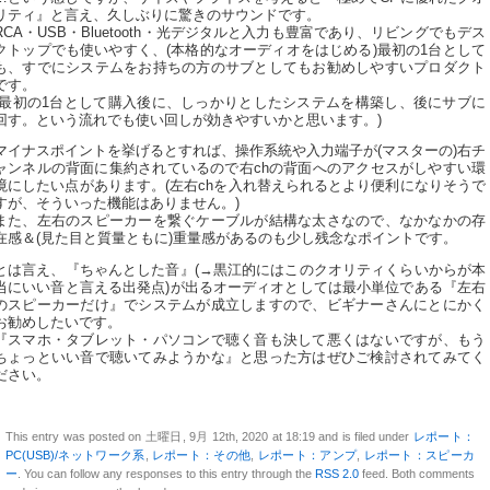
リティ』と言え、久しぶりに驚きのサウンドです。
RCA・USB・Bluetooth・光デジタルと入力も豊富であり、リビングでもデス
クトップでも使いやすく、(本格的なオーディオをはじめる)最初の1台として
も、すでにシステムをお持ちの方のサブとしてもお勧めしやすいプロダクト
です。
(最初の1台として購入後に、しっかりとしたシステムを構築し、後にサブに
回す。という流れでも使い回しが効きやすいかと思います。)
マイナスポイントを挙げるとすれば、操作系統や入力端子が(マスターの)右チ
ャンネルの背面に集約されているので右chの背面へのアクセスがしやすい環
境にしたい点があります。(左右chを入れ替えられるとより便利になりそうで
すが、そういった機能はありません。)
また、左右のスピーカーを繋ぐケーブルが結構な太さなので、なかなかの存
在感＆(見た目と質量ともに)重量感があるのも少し残念なポイントです。
とは言え、『ちゃんとした音』(→黒江的にはこのクオリティくらいからが本
当にいい音と言える出発点)が出るオーディオとしては最小単位である『左右
のスピーカーだけ』でシステムが成立しますので、ビギナーさんにとにかく
お勧めしたいです。
『スマホ・タブレット・パソコンで聴く音も決して悪くはないですが、もう
ちょっといい音で聴いてみようかな』と思った方はぜひご検討されてみてく
ださい。
This entry was posted on 土曜日, 9月 12th, 2020 at 18:19 and is filed under
レポート：
PC(USB)/ネットワーク系
,
レポート：その他
,
レポート：アンプ
,
レポート：スピーカ
ー
. You can follow any responses to this entry through the
RSS 2.0
feed. Both comments