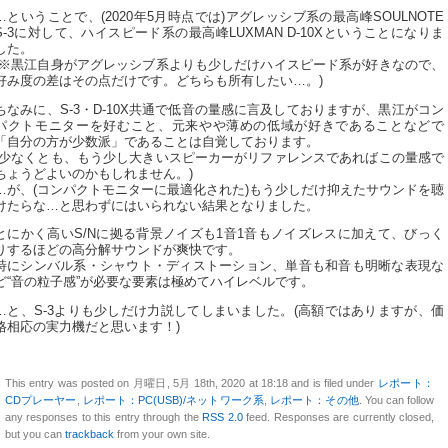
…ということで、(2020年5月時点では)アグレッシブ系の最高峰SOULNOTE
S-3に対して、ハイスピード系の最高峰LUXMAN D-10Xということになりま
した。
(※黒江自身がアグレッシブ系よりも少しだけハイスピード系が好きなので、
好み度の差はその点だけです。どちらも所有したい…。)
ちなみに、S-3・D-10X共通で低音の量感に言及しておりますが、黒江がコン
パクトモニターを好むこと、元来やや薄めの低域が好きであることなどで
「自分の方が少数派」であることは自覚しております。
(少なくとも、もう少し大きいスピーカーがリファレンスであればこの量感で
ちょうどよいのかもしれません。)
…が、(コンパクトモニターに最適化された)もう少しだけ抑えたサウンドを聴
けたらな…と思わずにはいられない結果となりました。
とにかく高いS/Nに拠る背景ノイズも1音1音もノイズレスに加えて、びっく
りするほどの高分解サウンドが爽快です。
特にシンバル系・シャウト・ディストーション、単音も和音も明晰な表現な
ど“音の粒子感”が必要な要素は極めてハイレベルです。
…と、S-3よりも少しだけ力説してしまいました。(高額ではありますが、価
格相応の実力機だと思います！)
This entry was posted on 月曜日, 5月 18th, 2020 at 18:18 and is filed under
レポート：
CDプレーヤー
,
レポート：PC(USB)/ネットワーク系
,
レポート：その他
. You can follow
any responses to this entry through the
RSS 2.0
feed. Responses are currently closed,
but you can
trackback
from your own site.