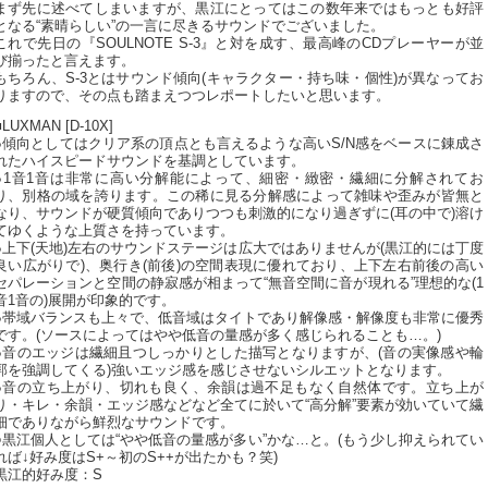
まず先に述べてしまいますが、黒江にとってはこの数年来ではもっとも好評
となる“素晴らしい”の一言に尽きるサウンドでございました。
これで先日の『SOULNOTE S-3』と対を成す、最高峰のCDプレーヤーが並
び揃ったと言えます。
もちろん、S-3とはサウンド傾向(キャラクター・持ち味・個性)が異なってお
りますので、その点も踏まえつつレポートしたいと思います。
■LUXMAN [D-10X]
●傾向としてはクリア系の頂点とも言えるような高いS/N感をベースに錬成さ
れたハイスピードサウンドを基調としています。
●1音1音は非常に高い分解能によって、細密・緻密・繊細に分解されてお
り、別格の域を誇ります。この稀に見る分解感によって雑味や歪みが皆無と
なり、サウンドが硬質傾向でありつつも刺激的になり過ぎずに(耳の中で)溶け
てゆくような上質さを持っています。
●上下(天地)左右のサウンドステージは広大ではありませんが(黒江的には丁度
良い広がりで)、奥行き(前後)の空間表現に優れており、上下左右前後の高い
セパレーションと空間の静寂感が相まって“無音空間に音が現れる”理想的な(1
音1音の)展開が印象的です。
●帯域バランスも上々で、低音域はタイトであり解像感・解像度も非常に優秀
です。(ソースによってはやや低音の量感が多く感じられることも…。)
●音のエッジは繊細且つしっかりとした描写となりますが、(音の実像感や輪
郭を強調してくる)強いエッジ感を感じさせないシルエットとなります。
●音の立ち上がり、切れも良く、余韻は過不足もなく自然体です。立ち上が
り・キレ・余韻・エッジ感などなど全てに於いて“高分解”要素が効いていて繊
細でありながら鮮烈なサウンドです。
○黒江個人としては“やや低音の量感が多い”かな…と。(もう少し抑えられてい
れば↓好み度はS+～初のS++が出たかも？笑)
黒江的好み度：S