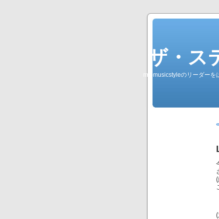
ザ・ステレオ
my-musicstyleのリ