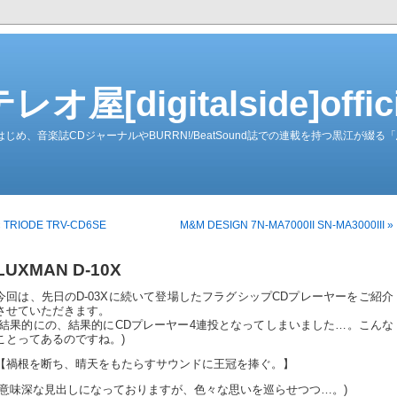
屋[digitalside]officia
ーダーをはじめ、音楽誌CDジャーナルやBURRN!/BeatSound誌での連載を持つ黒江が
« TRIODE TRV-CD6SE
M&M DESIGN 7N-MA7000II SN-MA3000III »
LUXMAN D-10X
今回は、先日のD-03Xに続いて登場したフラグシップCDプレーヤーをご紹介
させていただきます。
(結果的にの、結果的にCDプレーヤー4連投となってしまいました…。こんな
ことってあるのですね。)
【禍根を断ち、晴天をもたらすサウンドに王冠を捧ぐ。】
(意味深な見出しになっておりますが、色々な思いを巡らせつつ…。)