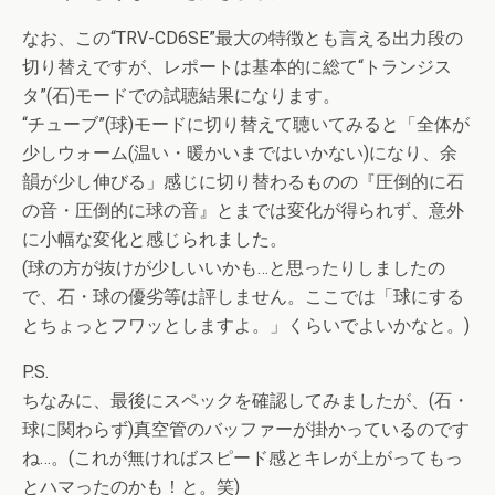
なお、この“TRV-CD6SE”最大の特徴とも言える出力段の
切り替えですが、レポートは基本的に総て“トランジス
タ”(石)モードでの試聴結果になります。
“チューブ”(球)モードに切り替えて聴いてみると「全体が
少しウォーム(温い・暖かいまではいかない)になり、余
韻が少し伸びる」感じに切り替わるものの『圧倒的に石
の音・圧倒的に球の音』とまでは変化が得られず、意外
に小幅な変化と感じられました。
(球の方が抜けが少しいいかも…と思ったりしましたの
で、石・球の優劣等は評しません。ここでは「球にする
とちょっとフワッとしますよ。」くらいでよいかなと。)
P.S.
ちなみに、最後にスペックを確認してみましたが、(石・
球に関わらず)真空管のバッファーが掛かっているのです
ね…。(これが無ければスピード感とキレが上がってもっ
とハマったのかも！と。笑)