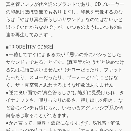
真空管アンプが代名詞のブランドであり、CDプレーヤー
の印象はほぼ皆無でもありますし、印象を想像するのな
らば「やはり真空管らしいサウンド」なのではないかと
思っていたからなのですが、いつものようにいつもの曲
達を再生してみます…。
■TRIODE [TRV-CD6SE]
●一聴してすぐによぎるのが「思いの外にバシッとした
サウンド」であることです。(真空管がそうだと決めつけ
る気は毛頭ございませんが…)ナローだったり、ファット
だったり、スローだったり、ブーミーということはな
く、ザ・真空管と思わせるような印象はありません。
●逆に良い面での“真空管らしさ”は随所に見受けられ、ダ
イナミックさ、鳴りっぷりの良さ、押し出しの強さ、な
ど音にパンチも感じられ、いわゆるアグレッシブ系の傾
向を感じ取ることができます。
●かと言って、重厚・濃密になりすぎず、S/N感・解像
感・レンジの広さも上々であり、「すっきり爽やか」と