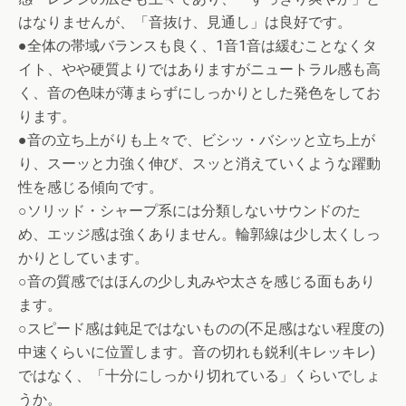
はなりませんが、「音抜け、見通し」は良好です。
●全体の帯域バランスも良く、1音1音は緩むことなくタ
イト、やや硬質よりではありますがニュートラル感も高
く、音の色味が薄まらずにしっかりとした発色をしてお
ります。
●音の立ち上がりも上々で、ビシッ・バシッと立ち上が
り、スーッと力強く伸び、スッと消えていくような躍動
性を感じる傾向です。
○ソリッド・シャープ系には分類しないサウンドのた
め、エッジ感は強くありません。輪郭線は少し太くしっ
かりとしています。
○音の質感ではほんの少し丸みや太さを感じる面もあり
ます。
○スピード感は鈍足ではないものの(不足感はない程度の)
中速くらいに位置します。音の切れも鋭利(キレッキレ)
ではなく、「十分にしっかり切れている」くらいでしょ
うか。