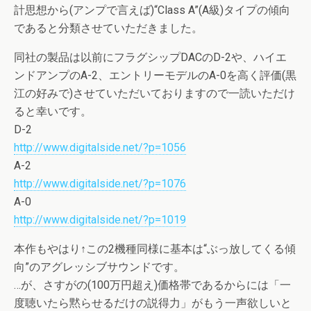
計思想から(アンプで言えば)“Class A”(A級)タイプの傾向
であると分類させていただきました。
同社の製品は以前にフラグシップDACのD-2や、ハイエ
ンドアンプのA-2、エントリーモデルのA-0を高く評価(黒
江の好みで)させていただいておりますので一読いただけ
ると幸いです。
D-2
http://www.digitalside.net/?p=1056
A-2
http://www.digitalside.net/?p=1076
A-0
http://www.digitalside.net/?p=1019
本作もやはり↑この2機種同様に基本は“ぶっ放してくる傾
向”のアグレッシブサウンドです。
…が、さすがの(100万円超え)価格帯であるからには「一
度聴いたら黙らせるだけの説得力」がもう一声欲しいと