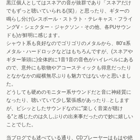
黒江個人としてはスネアの音が抜群であり「スネアだけ
でもずっと聴いていられる(笑)」と思ったり、ギターの
鳴らし分け(レスポール・ストラト・テレキャス・フライ
ングV・シェクター・ジャクソン・その他、各PUサウン
ドも)が鮮明に感じます。
シャウト系も良好なのでゴリゴリのメタルから、80’s系
メタル・ハードロックなどはもちろんですが、(スネアや
ギター筆頭に)全体的に1音1音の音色がハイレベルにある
ので、意外にも歌物やアコースティックも得意だったり
となかなかの縦横無尽ぶりも魅力ではないかと思いまし
た。
どうしても硬めのモニター系サウンドだと音に神経質に
なったり、聴いていて少し緊張感があったり…とします
が、ビシッとしたサウンドなのに“楽しく音楽が聴け
る”と感じたのは久しぶりの出来事だったので妙に嬉しい
ことでした。
当ブログでも述べている通り、CDプレーヤーはもはや絶