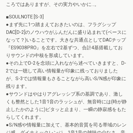
ころではありますが、その実力やいかに…。
■SOULNOTE [S-3]
●まず先に1つ踏まえておきたいのは、フラグシップ
DAC[D-2]のノウハウがふんだんに盛り込まれて(ベースに
なって？)いることです。大きな共通点としてDACチップ
『ES9038PRO』を左右で2基ずつ、合計4基搭載してお
りサウンドの中核を形成しています。
●その上でD-2を念頭に入れながら述べていきますと、D-
2では一聴して高い情報量が印象に残っておりました
が、S-3では情報量もさることながら高いS/N感が印象に
残ります。
●サウンドはやはりアグレッシブ系の基調であり、激し
くも整然とした1音1音のラッシュが、無音時には(時が静
止したかのように)ピタッと止まり、一瞬の静寂感をもた
らしてくれます。
●S/N感や情報量に加えて、基本的音質を司る帯域のレン
ジ感、ダイナミックレンジ、1音1音の雑味の少なさ、音