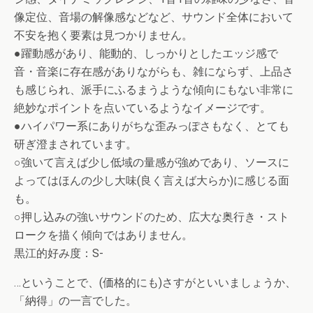
像定位、音場の解像感などなど、サウンド全体において
不安を抱く要素は見つかりません。
●躍動感があり、能動的、しっかりとしたエッジ感で
音・音楽に存在感がありながらも、雑にならず、上品さ
も感じられ、派手にふるまうような傾向にもない非常に
絶妙なポイントを点いているようなイメージです。
●ハイパワー系にありがちな歪みっぽさもなく、とても
研ぎ澄まされています。
○強いて言えば少し低域の量感が強めであり、ソースに
よってはほんの少し大味(良く言えば大らか)に感じる面
も。
○押し込みの強いサウンドのため、広大な奥行き・スト
ロークを描く傾向ではありません。
黒江的好み度：S-
…ということで、(価格的にも)さすがといいましょうか、
「納得」の一言でした。