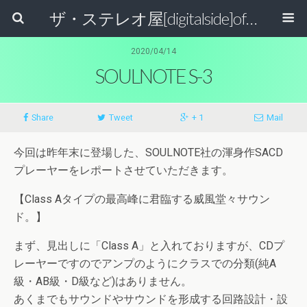
ザ・ステレオ屋[digitalside]official blog.
2020/04/14
SOULNOTE S-3
Share
Tweet
+ 1
Mail
今回は昨年末に登場した、SOULNOTE社の渾身作SACD
プレーヤーをレポートさせていただきます。
【Class Aタイプの最高峰に君臨する威風堂々サウン
ド。】
まず、見出しに「Class A」と入れておりますが、CDプ
レーヤーですのでアンプのようにクラスでの分類(純A
級・AB級・D級など)はありません。
あくまでもサウンドやサウンドを形成する回路設計・設