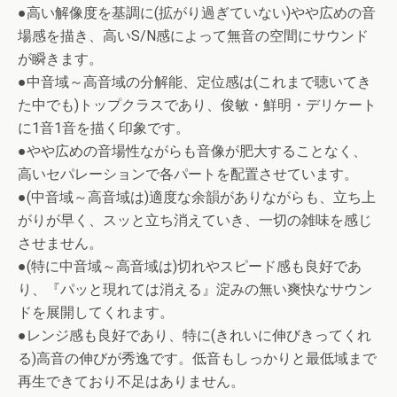
●高い解像度を基調に(拡がり過ぎていない)やや広めの音
場感を描き、高いS/N感によって無音の空間にサウンド
が瞬きます。
●中音域～高音域の分解能、定位感は(これまで聴いてき
た中でも)トップクラスであり、俊敏・鮮明・デリケート
に1音1音を描く印象です。
●やや広めの音場性ながらも音像が肥大することなく、
高いセパレーションで各パートを配置させています。
●(中音域～高音域は)適度な余韻がありながらも、立ち上
がりが早く、スッと立ち消えていき、一切の雑味を感じ
させません。
●(特に中音域～高音域は)切れやスピード感も良好であ
り、『パッと現れては消える』淀みの無い爽快なサウン
ドを展開してくれます。
●レンジ感も良好であり、特に(きれいに伸びきってくれ
る)高音の伸びが秀逸です。低音もしっかりと最低域まで
再生できており不足はありません。