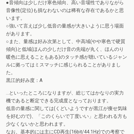
●音傾向は少しだけ寒色傾向、高い音場性でありながら
音像性(定位)も損なわないのは稀有な存在であるかと思
います。
○強いて言えば少し低音の量感が大きいように思う場面
があります。
○また、量感は好み次第として、中高域(やや寒色で硬質
傾向)と低域(ほんの少しだけ音の先端が丸く、ほんのり
暖色に思えることもある)のタッチ感が聴いているジャン
ルに拠ってはミスマッチに感じられることがありまし
た。
黒江的好み度：A
…といったところになりますが、総じてはかなりの実力
機であると断定できる完成度となっております。
低音の量感に関しては(くどいようですが黒江が痩せ気味
を好むので)、「このくらいで丁度いい」と思われる方も
少なくないかと思われます。
なお、基本的には主にCD再生(16bit/44.1Hz)での考察で