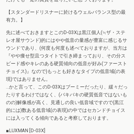
【スタンダードリスナーに於けるウェルバランス型の最
有力。】
先に述べておきますとこのD-03Xは黒江個人(≒ザ・ステ
レオ屋サウンド)的にはやや低音の量感が豊富に感じるサ
ウンドであり、(何度も何度も述べておりますが、当方は
『やや痩せ型且つタイトで引き締まっており、その分ス
ピード感やキレのある硬質傾向の低音が好み(ファースト
チョイス)』なので)もっとも好きなタイプの低音域(の表
現)ではありません。
…かと言って、このD-03Xはブーミーだったり、緩々だっ
たりするわけではなく、(バキバキの硬質低音ではないも
のの)解像感が高く、見通しの良い低音域ですので(黒江
的には)数ある低音域(の表現)の中ではセカンドチョイス
には入ってくる傾向であると考察しております。
■LUXMAN [D-03X]