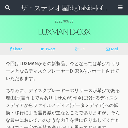
ザ・ステレオ屋[digitalside]official blog.
2020/03/05
LUXMAN D-03X
Share
Tweet
+ 1
Mail
今回はLUXMANからの新製品、今となっては希少なリリ
ースとなるディスクプレーヤーD-03Xをレポートさせて
いただきます。
ちなみに、ディスクプレーヤーのリリースが希少である
理由は(言うまでもありませんが)昨今に於けるディスク
メディアからファイルメディア(データメディア)への転
換・移行による需要減が主なところでありますが、そん
な最中においてこのような力作を世に送り出してくれた
だけでも一定の賞賛を送りたいと思っております。