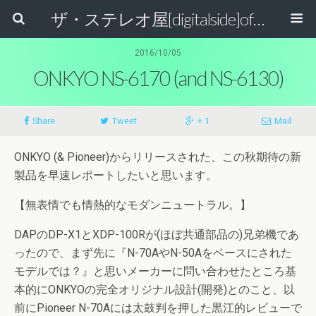
ザ・ステレオ屋[digitalside]official blog.
2016/10/05
ONKYO NS-6170 (and NS-6130)
Share
Tweet
+ 1
Mail
ONKYO (& Pioneer)からリリースされた、この秋期待の新
製品を早速レポートしたいと思います。
【無表情でも情熱的なモダンニュートラル。】
DAPのDP-X1とXDP-100Rが(ほぼ共通部品の)兄弟機であ
ったので、まず先に『N-70AやN-50Aをベースにされた
モデルでは？』と思いメーカーに問い合わせたところ基
本的にONKYOの完全オリジナル設計(開発)とのこと、以
前にPioneer N-70Aには太鼓判を押した黒江的レビューで