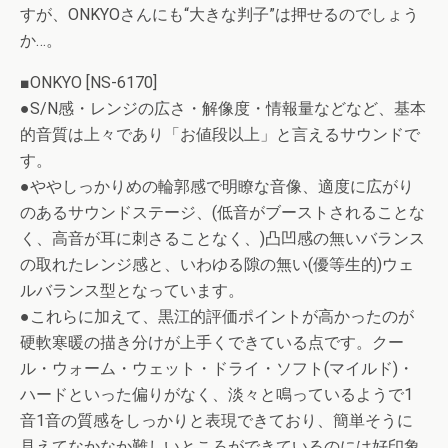
すが、ONKYOさんにも“大きな判子”は押せるのでしょう
か…。
■ONKYO [NS-6170]
●S/N感・レンジの広さ・解像度・情報量などなど、基本
的音質は上々であり「お値段以上」と言えるサウンドで
す。
●ややしっかりめの輪郭感で明瞭な音像、適度に広がり
のあるサウンドステージ、(低音がブーストされることな
く、高音が耳に刺さることなく、)凸凹感の無いバランス
の取れたレンジ感と、いわゆる隙の無い(優等生的)ウェ
ルバランス型となっています。
●これらに加えて、黒江的評価ポイントが高かったのが
硬軟寒暖の描き分けが上手くできている点です。クー
ル・ウォーム・ウェット・ドライ・ソフト(マイルド)・
ハードといった偏りがなく、淡々と鳴っているようで1
音1音の質感をしっかりと表現できており、簡単そうに
見えてなかなか難しいところができているのには好印象