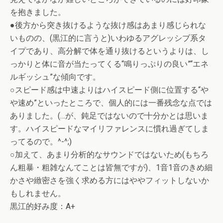
を抱きました。
●後方から突き抜けるような抜け感はあまり感じられな
いものの、(黒江的に言うと)いわゆるアグレッシブ系タ
イプであり、高分解で体を通り抜けるというよりは、し
っかりと体に音が当たってくる“鳴りっぷりの良い”“エネ
ルギッシュ”な傾向です。
○スピード感は中速よりはハイスピード側に位置する“や
や速め”といったところで、個人的には一番残念な点では
ありました。(…が、鈍足ではないので十分かとは思いま
す。ハイスピードなマイリファレンスに慣れ過ぎてしま
ってるので。^-^;)
○加えて、あまり分析的なサウンドではないため(もちろ
ん粗暴・粗雑なんてことは皆無ですが)、1音1音のきめ細
かさや緻密さを強く求める方にはややフィットしないか
もしれません。
黒江的好み度：A+