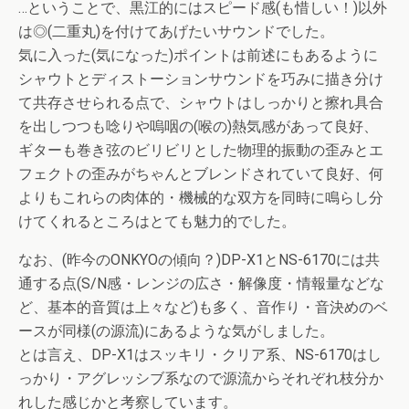
…ということで、黒江的にはスピード感(も惜しい！)以外
は◎(二重丸)を付けてあげたいサウンドでした。
気に入った(気になった)ポイントは前述にもあるように
シャウトとディストーションサウンドを巧みに描き分け
て共存させられる点で、シャウトはしっかりと擦れ具合
を出しつつも唸りや嗚咽の(喉の)熱気感があって良好、
ギターも巻き弦のビリビリとした物理的振動の歪みとエ
フェクトの歪みがちゃんとブレンドされていて良好、何
よりもこれらの肉体的・機械的な双方を同時に鳴らし分
けてくれるところはとても魅力的でした。
なお、(昨今のONKYOの傾向？)DP-X1とNS-6170には共
通する点(S/N感・レンジの広さ・解像度・情報量などな
ど、基本的音質は上々など)も多く、音作り・音決めのベ
ースが同様(の源流)にあるような気がしました。
とは言え、DP-X1はスッキリ・クリア系、NS-6170はし
っかり・アグレッシブ系なので源流からそれぞれ枝分か
れした感じかと考察しています。