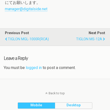
にてお願いします。
manager@digitalside.net
Previous Post
Next Post
TIGLON MGL-1000R(RCA)
TIGLON MS-12A
Leave a Reply
You must be
logged in
to post a comment.
Back to top
Mobile
Desktop