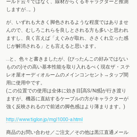
ールド云々ではなく、線材からくるキャラクターと推測
しますが…。)
が、いずれも大きく脚色されるような程度ではありませ
んので、むしろこれらを良しとされる方も多いと思われ
ますし、良く言えば「えぐみが取れ、ささくれ立った感
じが解消される」とも言えると思います。
…と、色々と書きましたが、(ぴったんこの好みではない
ものの)その高い基本性能を取り入れるべく現在ザ・ステ
レオ屋オーディオルームのメインコンセント→タップ間
用に使用中です。
(この位置での使用は全体に効き目[高S/N感]が行き渡り
ますが、機器に直結するケーブルの方がキャラクターが
強く反映されるので前述の脚色感はより薄まります。)
http://www.tiglon.jp/mgl1000-a.html
商品のお問い合わせ／ご注文／その他は黒江直通メール