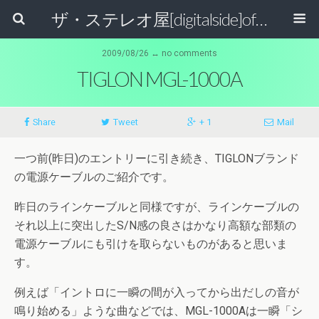
ザ・ステレオ屋[digitalside]official blog.
2009/08/26 ↔ no comments
TIGLON MGL-1000A
Share
Tweet
+ 1
Mail
一つ前(昨日)のエントリーに引き続き、TIGLONブランド
の電源ケーブルのご紹介です。
昨日のラインケーブルと同様ですが、ラインケーブルの
それ以上に突出したS/N感の良さはかなり高額な部類の
電源ケーブルにも引けを取らないものがあると思いま
す。
例えば「イントロに一瞬の間が入ってから出だしの音が
鳴り始める」ような曲などでは、MGL-1000Aは一瞬「シ