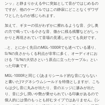
ンッ」と静まりかえる中に突如として音がではじめるの
ですが、他のケーブルではこの静寂にどことなくザワザ
ワとしたものが感じられます。
加えて、ギターの弦がわずかに擦れるような音、少し奥
の方で鳴っている小さな音、微かに残る残響などがしっ
かりと再現されていて音場の見通しがとても良好です。
…と、とにかく先日のMGL-1000Rでも述べている通り、
S/Nの良さからくる利点が非常に多く、オーディオにお
ける『S/Nの大切さという原点に立ったケーブル』とい
った印象です。
MGL-1000Rと同じく(あまりシールド的な音にならない
と書いた)マグネシウムシールドを特徴としますが、こち
らは少し音に丸みが出たり、音のエッジに滲みが出た
り、音に少し潤いや艶が乗せられている印象があるので
個人的には僕のもっとも好むタイプではありません。(シ