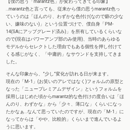
【僕の思う「marantz色」が変わってきてる印象】
…marantz色と言っても、従来から僕の思うmarantz色っ
ていうのは「ほんのり、わずかな色付け(なので癖の少な
い、嫌味のない)」という位置づけで、僕自身「PM-
14(SAにアップグレード済み)」を所有しているくらいな
ので(現在はパワーアンプ部のみ使用)、当時のあらゆる
モデルからセレクトした理由でもある個性を押し付けて
くる感じがなく、「中庸的」なサウンドを支持してきま
した。
そんな印象から、”少し”変化が訪れる日が来ます。
現在の「M-1」(お笑いのアレではなく)フォルムの原型と
なった「ニュープレミアムデザイン」というフォルムを
採用しはじめた頃からmarantz的な色付けの度合いは「ほ
んのり、わずかな」から「少々、薄口な」くらいになっ
たかなぁ…なんて思っていたのですが、現在の「M-1」に
なってからは「やや、比較的」くらいまで進んでいるよ
うに思います。