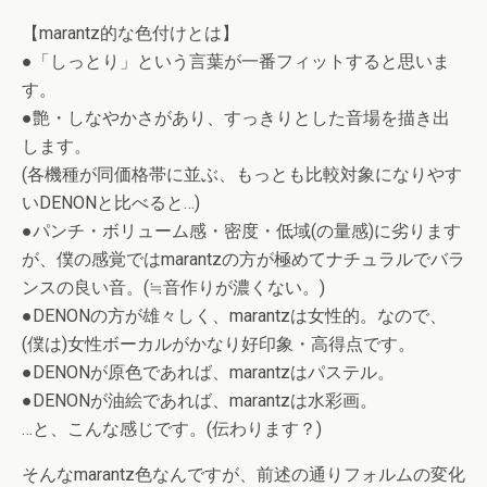
【marantz的な色付けとは】
●「しっとり」という言葉が一番フィットすると思いま
す。
●艶・しなやかさがあり、すっきりとした音場を描き出
します。
(各機種が同価格帯に並ぶ、もっとも比較対象になりやす
いDENONと比べると…)
●パンチ・ボリューム感・密度・低域(の量感)に劣ります
が、僕の感覚ではmarantzの方が極めてナチュラルでバラ
ンスの良い音。(≒音作りが濃くない。)
●DENONの方が雄々しく、marantzは女性的。なので、
(僕は)女性ボーカルがかなり好印象・高得点です。
●DENONが原色であれば、marantzはパステル。
●DENONが油絵であれば、marantzは水彩画。
…と、こんな感じです。(伝わります？)
そんなmarantz色なんですが、前述の通りフォルムの変化