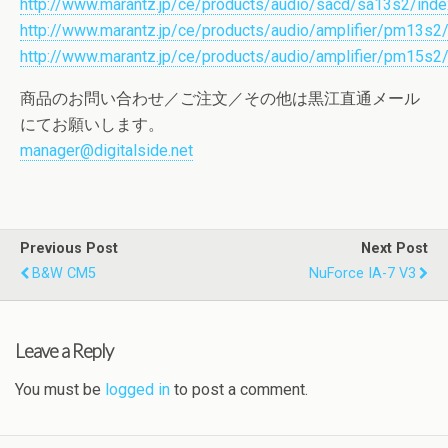
http://www.marantz.jp/ce/products/audio/sacd/sa13s2/inde
http://www.marantz.jp/ce/products/audio/amplifier/pm13s2/
http://www.marantz.jp/ce/products/audio/amplifier/pm15s2/
商品のお問い合わせ／ご注文／その他は黒江直通メール
にてお願いします。
manager@digitalside.net
Previous Post
Next Post
B&W CM5
NuForce IA-7 V3
Leave a Reply
You must be
logged in
to post a comment.