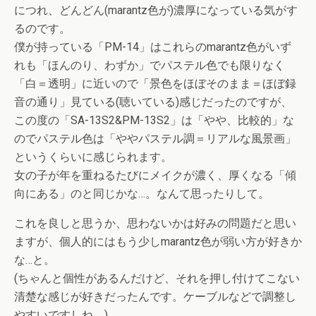
につれ、どんどん(marantz色が)濃厚になっている気がす
るのです。
僕が持っている「PM-14」はこれらのmarantz色がいず
れも「ほんのり、わずか」でパステル色でも限りなく
「白＝透明」に近いので「景色をほぼそのまま＝ほぼ録
音の通り」見ている(聴いている)感じだったのですが、
この度の「SA-13S2&PM-13S2」は「やや、比較的」な
のでパステル色は「ややパステル調＝リアルな風景画」
というくらいに感じられます。
女の子が年を重ねるたびにメイクが濃く、厚くなる「傾
向にある」のと同じかな…。なんて思ったりして。
これを良しと思うか、思わないかは好みの問題だと思い
ますが、個人的にはもう少しmarantz色が弱い方が好きか
な…と。
(ちゃんと個性があるんだけど、それを押し付けてこない
清楚な感じが好きだったんです。ケーブルなどで調整し
やすいですしね。)