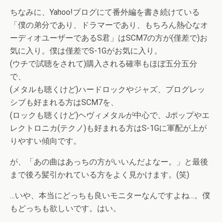
ちなみに、Yahoo!ブログにて番外編を書き続けている
「僕の弟分であり、ドラマーであり、もちろん熱心なオ
ーディオユーザーであるS君」はSCM7の方が(僅差で)お
気に入り。僕は僅差でS-1Gがお気に入り。
(ウチで試聴をされて)購入される確率もほぼ五分五分
で、
(メタルも聴くけど)ハードロックやジャズ、プログレッ
シブも好まれる方はSCM7を、
(ロックも聴くけど)ヘヴィメタルが中心で、Jポップやエ
レクトロニカ(テクノ)も好まれる方はS-1Gに軍配が上が
りやすい傾向です。
が、「あの曲はあっちの方がいいんだよなー。」と最後
まで後ろ髪引かれている方をよく見かけます。(笑)
…いや、本当にどっちも良いモニターなんですよね…。僕
もどっちも欲しいです。はい。