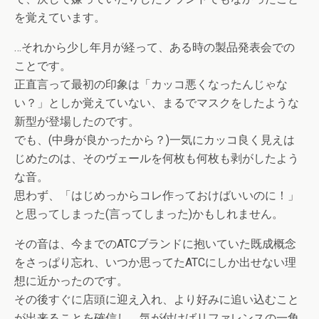
を覚えています。
…それから少し年月が経って、ある時の製品発表会での
ことです。
正直言って最初の印象は「カッコ悪くなったんじゃな
い？」としか覚えていない、まるでマスクをしたような
新型が登場したのです。
でも、(中身が良かったから？)一気にカッコ良く見えは
じめたのは、そのヴェールを何枚も何枚も剥がしたよう
な音。
思わず、「はじめっからコレ作っておけばいいのに！」
と思ってしまった(言ってしまった)かもしれません。
その音は、今までのATCブランドに抱いていた既成概念
をさっぱり忘れ、いつか思ってたATCにしか出せない理
想に近かったのです。
その後すぐに店頭に迎え入れ、より好みに追い込むこと
が出来ることを確信し、気が付けばリファレンスの一角