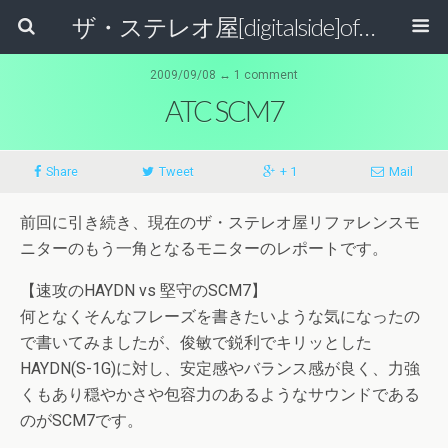
ザ・ステレオ屋[digitalside]official blog.
2009/09/08 ↔ 1 comment
ATC SCM7
Share
Tweet
+ 1
Mail
前回に引き続き、現在のザ・ステレオ屋リファレンスモ
ニターのもう一角となるモニターのレポートです。
【速攻のHAYDN vs 堅守のSCM7】
何となくそんなフレーズを書きたいような気になったの
で書いてみましたが、俊敏で鋭利でキリッとした
HAYDN(S-1G)に対し、安定感やバランス感が良く、力強
くもあり穏やかさや包容力のあるようなサウンドである
のがSCM7です。