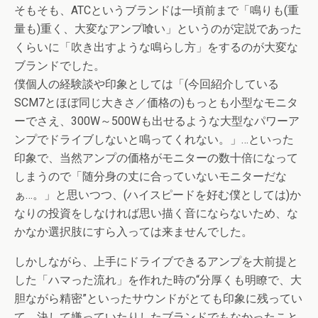
そもそも、ATCというブランドは一頃前まで「鳴りも(重
量も)重く、大変なアンプ喰い」というのが定説であった
くらいに「吹き出すような鳴らし方」をするのが大変な
ブランドでした。
僕個人の経験談や印象としては「(今回紹介している
SCM7とほぼ同じ大きさ／価格の)もっとも小型なモニタ
ーでさえ、300W～500Wも出せるような大型なパワーア
ンプでドライブしないと鳴ってくれない。」…といった
印象で、当然アンプの価格がモニターの数十倍になって
しまうので「随分身の丈に合っていないモニターだな
ぁ…。」と思いつつ、(ハイスピードを好む僕としては)か
なりの投資をしなければ思い描く音にならないため、な
かなか選択肢にすら入っては来ませんでした。
しかしながら、上手にドライブできるアンプを大前提と
した「ハマった流れ」を作れた時の“分厚くも明瞭で、大
胆ながら精密”といったサウンドがとても印象に残ってい
て、決して嫌っていたりしたブランドでもなかったこと