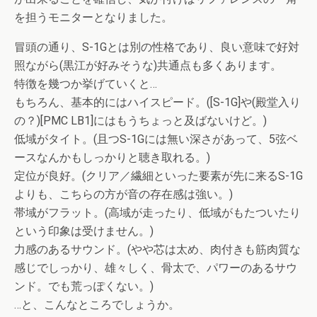
を担うモニターとなりました。
冒頭の通り、S-1Gとは別の性格であり、良い意味で好対
照ながら(黒江が好みそうな)共通点も多くあります。
特徴を幾つか挙げていくと…
もちろん、基本的にはハイスピード。([S-1G]や(殿堂入り
の？)[PMC LB1]にはもうちょっと及ばないけど。)
低域がタイト。(且つS-1Gには無い深さがあって、5弦ベ
ースなんかもしっかりと聴き取れる。)
定位が良好。(クリア／繊細といった要素が先に来るS-1G
よりも、こちらの方が音の存在感は強い。)
帯域がフラット。(高域が走ったり、低域がもたついたり
という印象は受けません。)
力感のあるサウンド。(やや芯は太め、肉付きも筋肉質な
感じでしっかり、雄々しく、骨太で、パワーのあるサウ
ンド。でも荒っぽくない。)
…と、こんなところでしょうか。