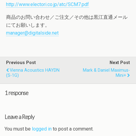
http://www.electori.co.jp/atc/SCM7.pdf
商品のお問い合わせ／ご注文／その他は黒江直通メール
にてお願いします。
manager@digitalside.net
Previous Post
Next Post
Vienna Acoustics HAYDN
Mark & Daniel Maximus-
(S-1G)
Mini+
1 response
Leave a Reply
You must be
logged in
to post a comment.