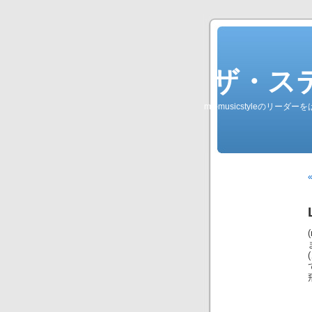
ザ・ステレオ
my-musicstyleのリ
«