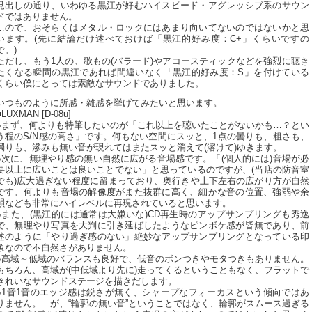
見出しの通り、いわゆる黒江が好むハイスピード・アグレッシブ系のサウン
ドではありません。
…ので、おそらくはメタル・ロックにはあまり向いてないのではないかと思
います。(先に結論だけ述べておけば「黒江的好み度：C+」くらいですの
で。)
ただし、もう1人の、歌もの(バラード)やアコースティックなどを強烈に聴き
たくなる瞬間の黒江であれば間違いなく「黒江的好み度：S」を付けている
くらい僕にとっては素敵なサウンドでありました。
いつものように所感・雑感を挙げてみたいと思います。
■LUXMAN [D-08u]
●まず、何よりも特筆したいのが「これ以上を聴いたことがないかも…？とい
う程のS/N感の高さ」です。何もない空間にスッと、1点の曇りも、粗さも、
濁りも、滲みも無い音が現れてはまたスッと消えて(溶けて)ゆきます。
●次に、無理やり感の無い自然に広がる音場感です。「(個人的には)音場が必
要以上に広いことは良いことでない」と思っているのですが、(当店の防音室
でも)広大過ぎない程度に留まっており、奥行きや上下左右の広がり方が自然
です。何よりも音場の解像度がまた抜群に高く、細かな音の位置、強弱や余
韻なども非常にハイレベルに再現されていると思います。
●また、(黒江的には通常は大嫌いな)CD再生時のアップサンプリングも秀逸
で、無理やり写真を大判に引き延ばしたようなピンボケ感が皆無であり、前
述のように「やり過ぎ感のない」絶妙なアップサンプリングとなっている印
象なので不自然さがありません。
●高域～低域のバランスも良好で、低音のボンつきやモタつきもありません。
もちろん、高域が(中低域より先に)走ってくるということもなく、フラットで
きれいなサウンドステージを描きだします。
●1音1音のエッジ感は鋭さが無く、シャープなフォーカスという傾向ではあ
りません。…が、“輪郭の無い音”ということではなく、輪郭がスムース過ぎる