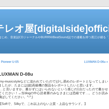
屋[digitalside]officia
ーダーをはじめ、音楽誌CDジャーナルやBURRN!/BeatSound誌での連載を持つ黒江が
 Pioneer U-05
LUXMAN D-06u »
LUXMAN D-08u
(my-musicstyleなどに追われていたので)少し遅めのレポートとなってしまい
ましたが、たまには(超)高級機の製品をレポートしたいと思います。
(…と言いますか、書かずにはいられないという感じの1台だったので書かせ
てください！→当blogの中心読者層のみなさまには恐縮です…。どうか読み
飛ばしてください。^-^;)
【Softで、Silkyで、これ以上のない上質・上品なサウンド。】