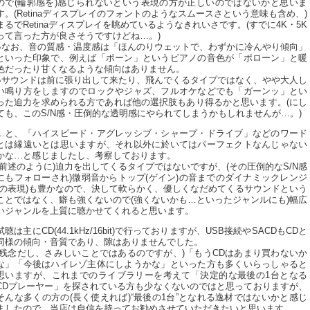
ので(輪郭感を)感じられないという表現の方が正しいのではないかと思いま
す。(Retinaディスプレイのフォントのようなスムースさという意味も含め、)
まるでRetinaディスプレイを眺めているようなきれいさです。(すでに4K・5K
って言った方が良さそうですけどね…。)
●なお、音の質感・温度感は「ほんのりウェットで、わずかに冷んやり傾向」
といった印象で、例えば「ポーン」というピアノの音色が「ポローン」と暖
色だったり甘くなるような傾向はありません。
●サウンドは前に張り出して来たり、飛んでくるタイプではなく、やや大人し
い鳴り方をしますのでロックやジャズ、フルオケなどでも「ガーンッ」とい
った迫力を求められる方であれば他の選択肢もあり得るかと思います。(にし
ても、このS/N感・圧倒的な透明感にやられてしまうかもしれませんが…。)
…と、「ハイスピード・アグレッシブ・シャープ・ドライブ」などのワード
とは縁遠いとは思いますが、それ以外に於いてはパーフェクトなんじゃない
かな…と感じましたし、考察しております。
(前述のように)迫力を出してくるタイプではないですが、(その圧倒的なS/N感
にもフォローされ)微弱音からトップ(ゲイン)の音までのダイナミックレンジ
(の表現)も豊かなので、決して軟らかく、優しくなだめてくるサウンドという
ことではなく、癖も強くないので(強くないかも…といったジャンルにも)幅広
いジャンルを上質に聴かせてくれると思います。
試聴は主にCD(44.1kHz/16bit)で行っておりますが、USB接続やSACDもCDと
同様の傾向・音質であり、隙はありませんでした。
(残念だし、さみしいことではあるのですが、)「もうCDはあまり買わないか
な」「今後はハイレゾ主体にしようかな」といった方も多くいらっしゃると
思いますが、これまでのライブラリーを考えて「決定的な最後の1台となる
CDプレーヤー」を探されている方も少なくないのではと思っておりますが、
そんな多くの方の(長く使えれば)“最後の1台”となれる逸材ではないかと感じ
ましたので、当店は自信を持ってお勧めさせていただきたいと思います。