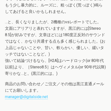
もう少し暴力的に、ルーズに、粗っぽく(荒っぽく)鳴ら
してあげると良いかもしれません。
…と、長くなりましたが、2機種のvsレポートでした。
文面にアリアリと表れていますが、黒江的には[Stereo
8.5]が好みですが、文章ほどには180度正反対のサウンド
ではなく、かなり共通する点も多く感じられました。(お
上品じゃないことや、甘い、軟らかい、優しい、緩いタ
ッチではないことなど。)
強いて結論づけるなら、[H2A]はハードロック(or 80年代
以前)より、［Stereo8.5］はヘヴィメタル(or 90年代以降)
寄りかな…と。(黒江的には。)
商品のお問い合わせ／ご注文／その他は黒江直通メール
にてお願いします。
manager@digitalside.net