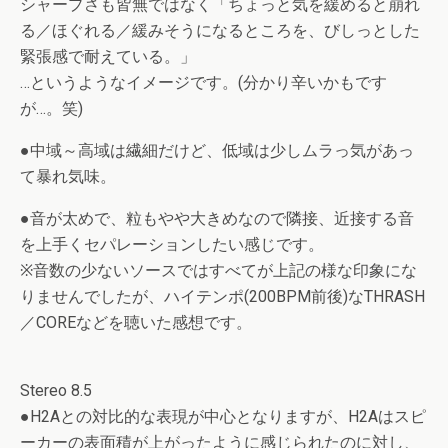
シャープさも皆無ではなく「ちょっと気を緩めると崩れ
る／ほぐれる／緩みそうになるところを、びしっとした
緊張感で耐えている。」
…というようなイメージです。(分かり辛いかもです
が…。笑)
●中域～高域は繊細だけど、低域は少しムラっ気があっ
て暴れ気味。
●音が太めで、粒もやや大きめなので隣接、近接する音
を上手くセパレーションしたい感じです。
※音数の少ないソースではすべてが上記の様な印象にな
りませんでしたが、ハイテンポ(200BPM前後)なTHRASH
／COREなどを聴いた感想です。
Stereo 8.5
●H2Aとの対比的な表現が中心となりますが、H2Aはスピ
ーカーの表面積が上がったように感じられたのに対し、