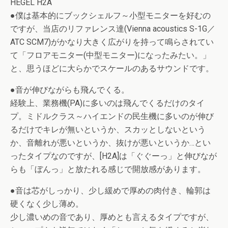
HEGEL H2A
●僕は基本的にブックシェルフ～小型モニターを好むの
ですが、当店のリファレンス達(Vienna acoustics S-1G／
ATC SCM7)がかなり大きく広がりを持って鳴らされてい
て「フロアモニター(中型モニター)になったみたい。」
と、思うほどに大らかでスケールのあるサウンドです。
●音が伸びながらも飛んでくる。
経験上、業務機(PA)に多いのは飛んでくるだけのタイ
プ。ミドルクラス～ハイエンドの民生機に多いのが伸び
るだけでキレが無いというか、スカッとしないという
か、音離れが悪いというか、抜けが悪いというか…とい
ったタイプなのですが、[H2A]は「ぐぐーっ」と伸びなが
らも「ぼんっ」と放たれる感じで開放感があります。
●音は芯がしっかり、少し緩めで厚めの肉付き、輪郭は
硬くなく少し薄め。
少し濃いめの音であり、厚めとも言えるタイプですが、