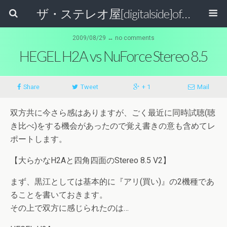
ザ・ステレオ屋[digitalside]official blog.
2009/08/29 ↔ no comments
HEGEL H2A vs NuForce Stereo 8.5
Share
Tweet
+ 1
Mail
双方共に今さら感はありますが、ごく最近に同時試聴(聴
き比べ)をする機会があったので覚え書きの意も含めてレ
ポートします。
【大らかなH2Aと四角四面のStereo 8.5 V2】
まず、黒江としては基本的に『アリ(買い)』の2機種であ
ることを書いておきます。
その上で双方に感じられたのは…