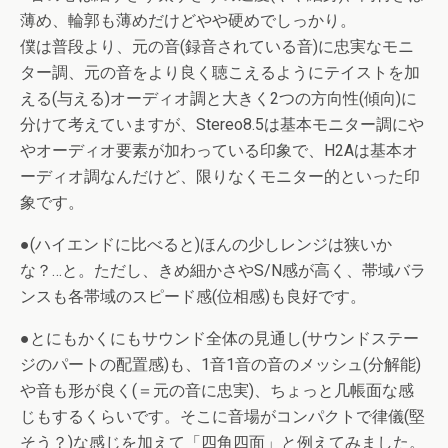
薄め、輪郭も薄めだけどやや硬めでしっかり。
僕は普段より、元の音(録音されている音)に忠実なモニ
ター調、元の音をより良く聴こえるようにテイストを加
える(与える)オーディオ調と大きく2つの方向性(傾向)に
分けて考えていますが、Stereo8.5は基本モニター調にや
やオーディオ要素が加わっている印象で、H2Aは基本オ
ーディオ調なんだけど、限りなくモニター的といった印
象です。
●(ハイエンドに比べると)ほんの少しレンジは狭いか
な？…と。ただし、きめ細かさやS/N感が高く、帯域バラ
ンスも各帯域のスピード感(位相感)も良好です。
●とにもかくにもサウンド全体の見通し(サウンドステー
ジのパートの配置感)も、1音1音の音のメッシュ(分解能)
や音も形が良く(＝元の音に忠実)、ちょっと几帳面な感
じもするくらいです。そこに音場がコンパクトで律儀(堅
そう？)な感じを加えて「四角四面」と例えてみました。