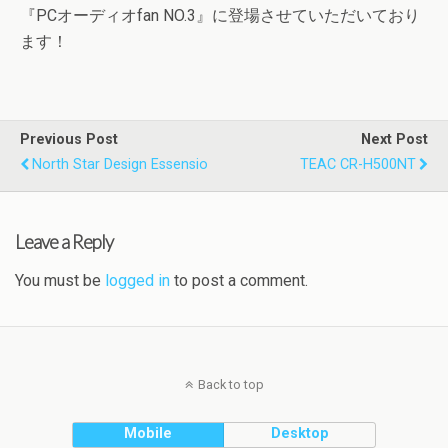
『PCオーディオfan NO.3』に登場させていただいており
ます！
Previous Post
Next Post
North Star Design Essensio
TEAC CR-H500NT
Leave a Reply
You must be
logged in
to post a comment.
Back to top
Mobile
Desktop