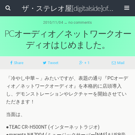
ザ・ステレオ屋[digitalside]official blog.
2010/11/04 ↔ no comments
PCオーディオ／ネットワークオー
ディオはじめました。
Share
Tweet
+ 1
Mail
「冷やし中華～」みたいですが、表題の通り『PCオーデ
ィオ／ネットワークオーディオ』を本格的に店頭導入
し、デモンストレーションやレクチャーを開始させてい
ただきます！
当面は、
●TEAC CR-H500NT (インターネットラジオ)
●marantz NA7004 (ミュージックサーバー[NAS]＆USB音