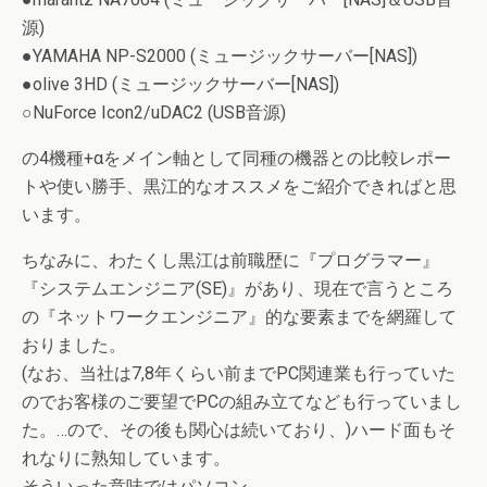
源)
●YAMAHA NP-S2000 (ミュージックサーバー[NAS])
●olive 3HD (ミュージックサーバー[NAS])
○NuForce Icon2/uDAC2 (USB音源)
の4機種+αをメイン軸として同種の機器との比較レポー
トや使い勝手、黒江的なオススメをご紹介できればと思
います。
ちなみに、わたくし黒江は前職歴に『プログラマー』
『システムエンジニア(SE)』があり、現在で言うところ
の『ネットワークエンジニア』的な要素までを網羅して
おりました。
(なお、当社は7,8年くらい前までPC関連業も行っていた
のでお客様のご要望でPCの組み立てなども行っていまし
た。…ので、その後も関心は続いており、)ハード面もそ
れなりに熟知しています。
そういった意味ではパソコン