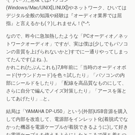
(Windows/Mac/UNIX[LINUX])やネットワーク、ひいては
デジタル全般の知識や経験は『オーディオ業界では屈
指』と言えるかも(？)しれません！(^-^;
なので、昨今に急加熱したような「PCオーディオ／ネッ
トワークオーディオ」ですが、実は僕は(少しでもパソコ
ンの音質を上げられないかと)すでに一通りやってしまっ
てたんです(よね…)。
かれこれ(たぶんこれも)7,8年前に「当時のオーディオボ
ード(サウンドカード)を色々試したり」「パソコンの内
部にシールドをしたり」「配線を高品質なものにして、
さらに自分で編んでノイズ対策したり」「アースを落と
してあげたり」…と。
結局は「YAMAHA DP-U50」という(外部)USB音源を購入
して内部を改造して、電源部をインレット化(着脱式でな
かった機器を電源ケーブルが着脱できるように)して好き
な電源ケーブルを使えるようにしたところで落ち着ちつ