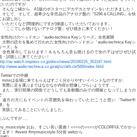
だいたのですが
そんなご縁から、A1版のポスターにデカデカとサインをいただきました！
そして、そして、超希少な非売品のアナログ盤の『5296＆CALLING』を快
くお貸し出し
いただくなど(間接的にですが)後援していただいております。
「ここでしか聴けないアナログ盤」ぜひ聴きに来てください！
●女性向けのヘッドホン「audio-technica Keyシリーズ」全色展開
大勢の読モを集めて行われた女性向けのヘッドホン「audio-technica Keyシ
リーズ」を
全色展示しております！＆もちろん音も聴けるので女の子はぜひぜひ試
着・試聴しに来てください！
http://av.watch.impress.co.jp/docs/news/20100225_351197.html
ttp://www.audio-technica.co.jp/atj/sc/ath-ckf500/index.html
●Twitterでの中継
mmsは会場に来てもらえばすごく分かりやすいイベントなのですが、
実際に足を運ぶまではなかなか内容が想像しづらいようです…。
また、実行部隊の関係でどうしても首都圏のみでの開催となってしまうの
で
遠方の方にもイベントの雰囲気を味わっていただこうと思い「Twitter中
継」を
実践してみることにいたしました。
たぶんですが…、
my_musicstyle おお、すごい良い選曲！○○○○の○○○○がCOLORFULでかかっ
てます！ #event #mymusicstyle 5分前 webから
(中略)