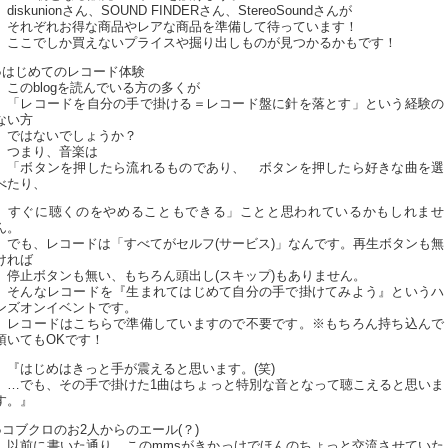
diskunionさん、SOUND FINDERさん、StereoSoundさんが
それぞれお得な商品やレアな商品を準備して待っています！
ここでしか買えないプライスや掘り出しものが見つかるかもです！
●はじめてのレコード体験
このblogを読んでいる方の多くが
「レコードを自分の手で掛ける＝レコード盤に針を落とす」という経験の
ない方
ではないでしょうか？
つまり、音楽は
「ボタンを押したら流れるものであり、 ボタンを押したら好きな曲を選
べたり、
すぐに聴くのをやめることもできる」ことと思われているかもしれませ
ん。
でも、レコードは「すべてがセルフ(サービス)」なんです。再生ボタンも無
ければ
停止ボタンも無い、もちろん頭出し(スキップ)もありません。
そんなレコードを『生まれてはじめて自分の手で掛けてみよう』というハ
ンズオンイベントです。
レコードはこちらで準備していますので不要です。※もちろん持ち込んで
頂いてもOKです！
『はじめはきっと手が震えると思います。(笑)
…でも、その手で掛けた1曲はちょっと特別な音となって聴こえると思いま
す。』
●コブクロのお2人からのエール(？)
以前に書いた通り、このmmsがきかっけでほんのちょっと交流させていた