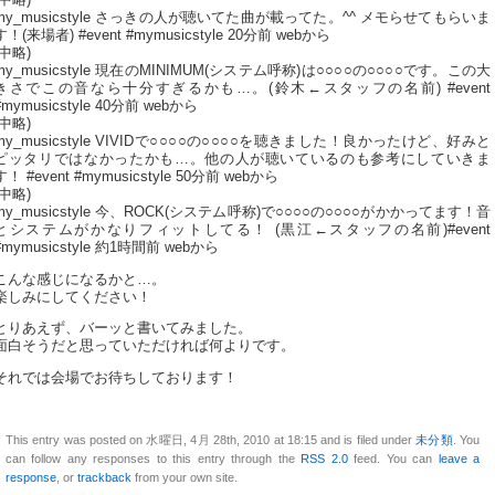
my_musicstyle さっきの人が聴いてた曲が載ってた。^^ メモらせてもらいま
す！(来場者) #event #mymusicstyle 20分前 webから
(中略)
my_musicstyle 現在のMINIMUM(システム呼称)は○○○○の○○○○です。この大
きさでこの音なら十分すぎるかも…。(鈴木←スタッフの名前) #event
#mymusicstyle 40分前 webから
(中略)
my_musicstyle VIVIDで○○○○の○○○○を聴きました！良かったけど、好みと
ピッタリではなかったかも…。他の人が聴いているのも参考にしていきま
す！ #event #mymusicstyle 50分前 webから
(中略)
my_musicstyle 今、ROCK(システム呼称)で○○○○の○○○○がかかってます！音
とシステムがかなりフィットしてる！ (黒江←スタッフの名前)#event
#mymusicstyle 約1時間前 webから
こんな感じになるかと…。
楽しみにしてください！
とりあえず、バーッと書いてみました。
面白そうだと思っていただければ何よりです。
それでは会場でお待ちしております！
This entry was posted on 水曜日, 4月 28th, 2010 at 18:15 and is filed under
未分類
. You
can follow any responses to this entry through the
RSS 2.0
feed. You can
leave a
response
, or
trackback
from your own site.