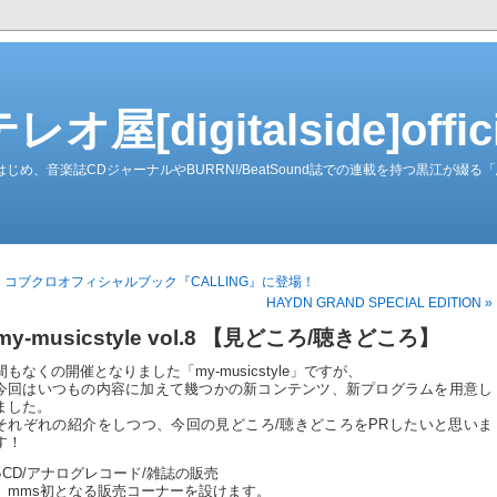
屋[digitalside]officia
ーダーをはじめ、音楽誌CDジャーナルやBURRN!/BeatSound誌での連載を持つ黒江が
« コブクロオフィシャルブック『CALLING』に登場！
HAYDN GRAND SPECIAL EDITION »
my-musicstyle vol.8 【見どころ/聴きどころ】
間もなくの開催となりました「my-musicstyle」ですが、
今回はいつもの内容に加えて幾つかの新コンテンツ、新プログラムを用意し
ました。
それぞれの紹介をしつつ、今回の見どころ/聴きどころをPRしたいと思いま
す！
●CD/アナログレコード/雑誌の販売
mms初となる販売コーナーを設けます。