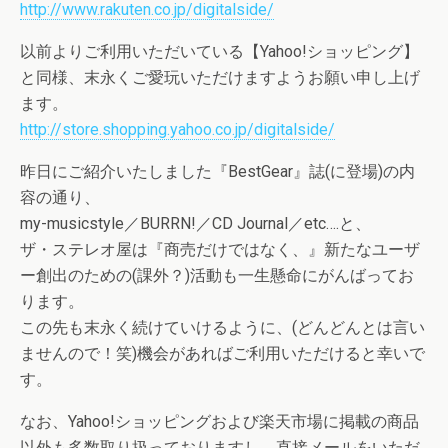
http://www.rakuten.co.jp/digitalside/
以前よりご利用いただいている【Yahoo!ショッピング】
と同様、末永くご愛玩いただけますようお願い申し上げ
ます。
http://store.shopping.yahoo.co.jp/digitalside/
昨日にご紹介いたしました『BestGear』誌(に登場)の内
容の通り、
my-musicstyle／BURRN!／CD Journal／etc….と、
ザ・ステレオ屋は『商売だけではなく、』新たなユーザ
ー創出のための(課外？)活動も一生懸命にがんばってお
ります。
この先も末永く続けていけるように、(どんどんとは言い
ませんので！笑)機会があればご利用いただけると幸いで
す。
なお、Yahoo!ショッピングおよび楽天市場に掲載の商品
以外も多数取り扱っておりますし、直接メールをいただ