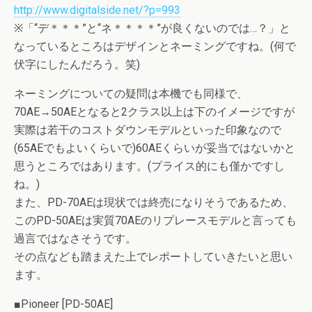
http://www.digitalside.net/?p=993
※「“デ＊＊＊”と“ネ＊＊＊＊”が良くないのでは…？」と
なっているところはデザインとネーミングですね。(何で
伏字にしたんだろう。笑)
ネーミングについての疑問は本機でも同様で、
70AE→50AEとなると2クラス以上は下のイメージですが
実際は若干のコストダウンモデルといった印象なので
(65AEでもよいくらいで)60AEくらいが妥当ではないかと
思うところではあります。(プライス的にも僅かですし
ね。)
また、PD-70AEは現状では終売になりそうであるため、
このPD-50AEは実質70AEのリプレースモデルと言っても
過言ではなさそうです。
その点なども踏まえた上でレポートしていきたいと思い
ます。
■Pioneer [PD-50AE]