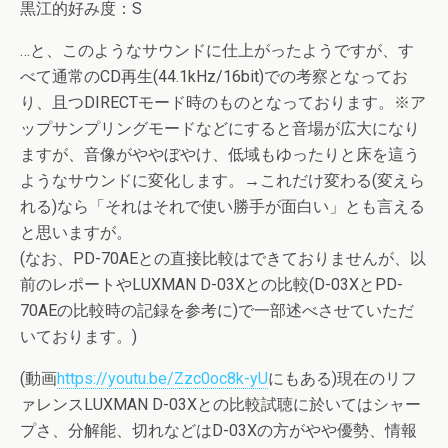
黒江的好み度：S
…と、このようなサウンドに仕上がったようですが、す
べて通常のCD再生(44.1kHz/16bit)での考察となってお
り、且つDIRECTモード時のものとなっております。※ア
ップサンプリングモードなどにすると音場が広大になり
ますが、音像がややぼやけ、低域もゆったりと床を這う
ようなサウンドに変化します。→これだけ変わる(変えら
れる)なら「それはそれで使い勝手が面白い」とも言える
と思いますが。
(なお、PD-70AEとの直接比較はできておりませんが、以
前のレポートやLUXMAN D-03Xとの比較(D-03XとPD-
70AEの比較時の記録を参考に)で一部述べさせていただ
いております。)
(動画
https://youtu.be/Zzc0oc8k-yU
にもある)現在のリフ
ァレンスLUXMAN D-03Xとの比較試聴に於いてはシャー
プさ、分解能、切れなどはD-03Xの方がやや優勢、情報