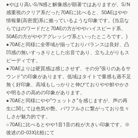
●やはり高いS/N感と解像感が顕著ではありますが、S/N
感重視のクリア系だった70AEに比べると、50AEはやや
情報量(高密度)系に拠っているような印象です。(当店な
らではのワードだと70AEの方がややハイスピード系、
50AEの方がややアグレッシヴ系といったところです。)
●70AEと同様に全帯域が揃っておりバランスは良好、凸
凹感の無いすっきりとした出音であり、立ち上がりもス
ピーディです。
●70AEよりは硬質感は感じさせず、その分“張りのあるサ
ウンド”の印象があります。低域はタイトで量感も過不足
無く好印象、高域もしっかりと伸びておりやや鮮やかさ
や明るさの高めの印象があります。
●70AEと同様にやや“ウェットさ”を感じますが、声の再
生に関しては色気や艶、パワフルさに繋がっており生々
しさが魅力的です。
○70AEに比べるとやや1音1音の粒が大きい印象です。※
後述のD-03X比較にて