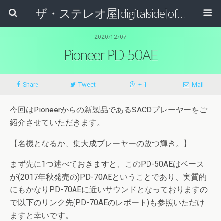
ザ・ステレオ屋[digitalside]official blog.
2020/12/07
Pioneer PD-50AE
Share
Tweet
+ 1
Mail
今回はPioneerからの新製品であるSACDプレーヤーをご
紹介させていただきます。
【名機となるか、集大成プレーヤーの放つ輝き。】
まず先に1つ述べておきますと、このPD-50AEはベース
が(2017年秋発売の)PD-70AEということであり、実質的
にもかなりPD-70AEに近いサウンドとなっておりますの
で以下のリンク先(PD-70AEのレポート)も参照いただけ
ますと幸いです。