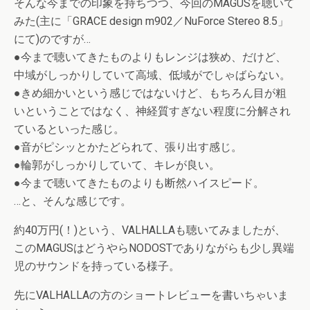
そんな今までの印象を持ちつつ、今回のMAGUSを聴いて
みた(主に「GRACE design m902／NuForce Stereo 8.5」
にて)のですが…
●今まで聴いてきたものよりもレンジは狭め、だけど、
中域がしっかりしていて高域、低域がでしゃばらない。
●きめ細かいという感じではないけど、もちろん目が粗
いということではなく、神経質すぎない程度に分解され
ているといった感じ。
●音がピシッとかたどられて、張り出す感じ。
●輪郭がしっかりしていて、キレが良い。
●今まで聴いてきたものよりも断然ハイスピード。
…と、そんな感じです。
約40万円(！)という、VALHALLAも聴いてみましたが、
このMAGUSはどうやらNODOSTでありながらも少し異端
児のサウンドを持っている様子。
先にVALHALLAの方のショートレビューを書いちゃいま