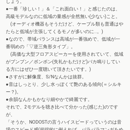
しょう。
●一番「珍しい！」＆「これ面白い！」と感じたのは、
高級モデルなのに低域の量感が全然無い(少ない)こと。
(オーディオ機器もそうだけど、ケーブル類も普通はや
たらと低域が主張してくるモノが多いのに…。)
●なので、帯域バランスは高域が一番強めで、低域が一
番弱めの「▽逆三角形タイプ」。
(高価な大型フロアスピーカーを使用されていて、低域
がブンブン／ボンボン(失礼かもだけど)バカ鳴りしてい
る方にはぜひ一度聴いて頂きたいです。)
●さすがに解像度、S/Nなんかは抜群。
●音はしっとり、少し水っぽくて艶のある傾向(＝シルキ
ー？)。
●余韻なんかもかなり細やかで綺麗です。
それで、2モデルを聴き比べて分かった(感じた)のです
が、
「そうか、NODOSTの言うハイスピードっていうのは音
場のスピード感(超端的に例えれば、パラパラマンガをめ