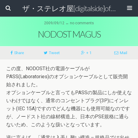
ザ・ステレオ屋[digitalside]official blog.
2009/09/12 ↔ no comments
NODOST MAGUS
Share
Tweet
+ 1
Mail
この度、NODOST社の電源ケーブルが
PASS(Laboratories)のオプションケーブルとして販売開
始されました。
オプションケーブルと言ってもPASSの製品にしか使えな
いわけではなく、通常のコンセントプラグ(3P)にインレ
ット(IEC 15A)ですのでどんな機器にも使用可能なのです
が、ノードスト社の線材構造上、日本のPSE規格に通ら
ないため、このような扱いとなっています。
逆に言えば、「通常は入手し難い構造＝規格品では出せ