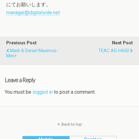
にてお願いします。
manager@digitalside.net
Previous Post
Next Post
Mark & Daniel Maximus-
TEAC AG-H600
Mini+
Leave a Reply
You must be
logged in
to post a comment.
Back to top