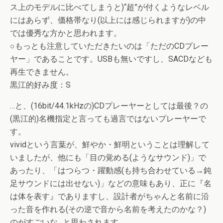
ス上のモデルに比べてしまうと)“超”が付くようなレベル
にはあらず、価格帯なり(以上には感じられますが)の中
では優秀な方かと思われます。
○もっとも注意していただきたいのは「ただのCDプレー
ヤー」であることです。USBも無いですし、SACDなども
再生できません。
黒江的好み度：S
…と、(16bit/44.1kHzの)CDプレーヤーとしては最後？の
(黒江的)名機指定と言っても過言ではないプレーヤーで
す。
vividという言葉が、鮮やか・鮮明ということは理解して
いましたが、他にも「目の覚める(ようなサウンド)」で
あったり、「はつらつ・躍動感(も持ち合わせている→鈍
足サウンドには出せない)」などの意味もあり、正に『名
は体を表す』でありますし、設計者がちゃんと名前に沿
った音を作れる(その逆で音から名前を考えたのかな？)
のがすごいな…と思わされます。