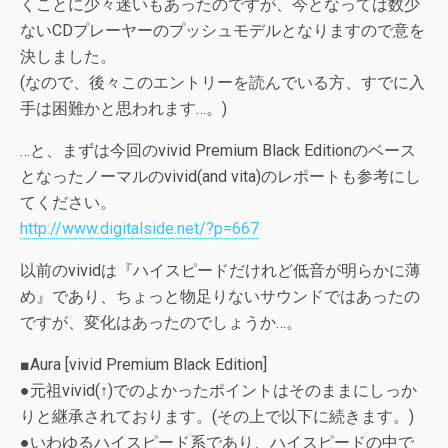
くことに少々迷いもあったのですが、今となっては数少
ないCDプレーヤーのプッシュモデルとなりますので意を
決しました。
(なので、後々このエントリーを読んでいる方、すでに入
手は困難かと思われます…。)
…と、まずは今回のvivid Premium Black Editionのベース
となったノーマルのvivid(and vita)のレポートも参考にし
てください。
http://www.digitalside.net/?p=667
以前のvividは『ハイスピードだけれど低音が明らかに薄
め』であり、ちょっと物足りないサウンドではあったの
ですが、変化はあったのでしょうか…。
■Aura [vivid Premium Black Edition]
●元祖vivid(↑)でのよかったポイントはそのままにしっか
りと継承されております。(その上で以下に続きます。)
●いわゆるハイスピード系であり、ハイスピードの中で