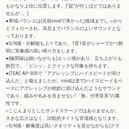
もかなり上位に位置します。(“超”が付くほどではありま
せんが…。)
●帯域バランスは(元祖vividで薄かった)低域までしっかり
とフォローされ、高音までバランスのよいサウンドとな
っております。
●S/N感・分解能も上々であり、1音1音がシャープかつ鮮
明に実像感の高い鳴り方をします。
●(輪郭線は細いながらも)エッジ感があり、立ち上がりも
鮮烈で、「ビシッ」とクイックな印象を持ちます。
●(TEAC AP-505で「アグレッシブにハイスピードが溶け
込んだ」と喩えましたが、vividは逆で)ハイスピードをベ
ースにアグレッシブが絶妙に溶け込んだようなサウンド
であり、緩みや丸みを含ませない“「無」付帯音系”の属
性です。
○こじんまりとしたサンドステージではありませんが、
大きな広さはなく、比較的タイトな音場感となります。
○S/N感・解像度は高いクオリティを見せながらも(クラ