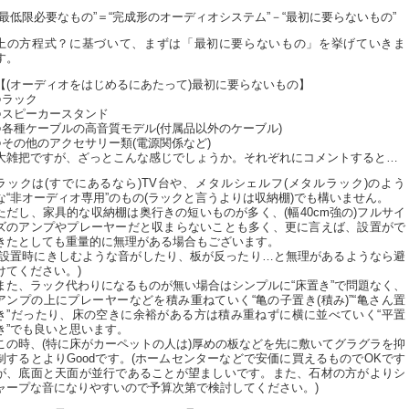
“最低限必要なもの”＝“完成形のオーディオシステム”－“最初に要らないもの”
上の方程式？に基づいて、まずは「最初に要らないもの」を挙げていきま
す。
【(オーディオをはじめるにあたって)最初に要らないもの】
○ラック
○スピーカースタンド
○各種ケーブルの高音質モデル(付属品以外のケーブル)
○その他のアクセサリー類(電源関係など)
大雑把ですが、ざっとこんな感じでしょうか。それぞれにコメントすると…
ラックは(すでにあるなら)TV台や、メタルシェルフ(メタルラック)のよう
な“非オーディオ専用”のもの(ラックと言うよりは収納棚)でも構いません。
ただし、家具的な収納棚は奥行きの短いものが多く、(幅40cm強の)フルサイ
ズのアンプやプレーヤーだと収まらないことも多く、更に言えば、設置がで
きたとしても重量的に無理がある場合もございます。
(設置時にきしむような音がしたり、板が反ったり…と無理があるようなら避
けてください。)
また、ラック代わりになるものが無い場合はシンプルに“床置き”で問題なく、
アンプの上にプレーヤーなどを積み重ねていく“亀の子置き(積み)”“亀さん置
き”だったり、床の空きに余裕がある方は積み重ねずに横に並べていく“平置
き”でも良いと思います。
この時、(特に床がカーペットの人は)厚めの板などを先に敷いてグラグラを抑
制するとよりGoodです。(ホームセンターなどで安価に買えるものでOKです
が、底面と天面が並行であることが望ましいです。また、石材の方がよりシ
ャープな音になりやすいので予算次第で検討してください。)