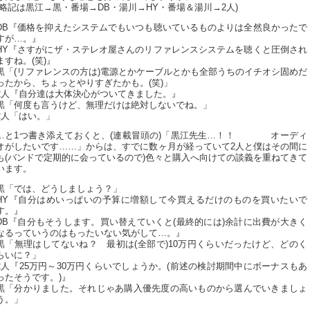
(略記は黒江→黒・番場→DB・湯川→HY・番場＆湯川→2人)
DB『価格を抑えたシステムでもいつも聴いているものよりは全然良かったで
すが…。』
HY『さすがにザ・ステレオ屋さんのリファレンスシステムを聴くと圧倒され
ますね。(笑)』
黒「(リファレンスの方は)電源とかケーブルとかも全部うちのイチオシ固めだ
ったから、ちょっとやりすぎたかも。(笑)」
2人『自分達は大体決心がついてきました。』
黒「何度も言うけど、無理だけは絶対しないでね。」
2人「はい。」
…と1つ書き添えておくと、(連載冒頭の)「黒江先生…！！ オーディ
オがしたいです……」からは、すでに数ヶ月が経っていて2人と僕はその間に
も(バンドで定期的に会っているので)色々と購入へ向けての談義を重ねてきて
います。
黒「では、どうしましょう？」
HY『自分はめいっぱいの予算に増額して今買えるだけのものを買いたいで
す。』
DB『自分もそうします。買い替えていくと(最終的には)余計に出費が大きく
なるっていうのはもったいない気がして…。』
黒「無理はしてないね？ 最初は(全部で)10万円くらいだったけど、どのく
らいに？」
2人『25万円～30万円くらいでしょうか。(前述の検討期間中にボーナスもあ
ったそうです。)』
黒「分かりました。それじゃあ購入優先度の高いものから選んでいきましょ
う。」