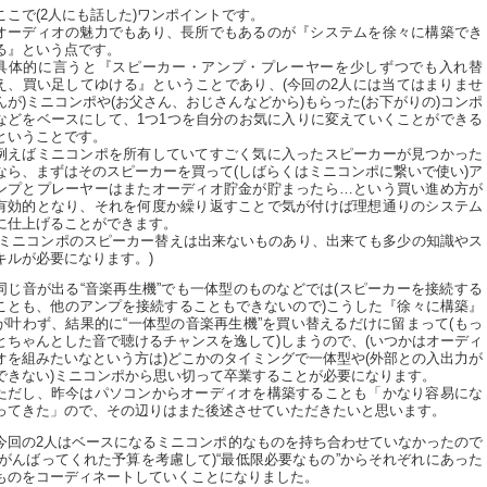
ここで(2人にも話した)ワンポイントです。
オーディオの魅力でもあり、長所でもあるのが『システムを徐々に構築でき
る』という点です。
具体的に言うと『スピーカー・アンプ・プレーヤーを少しずつでも入れ替
え、買い足してゆける』ということであり、(今回の2人には当てはまりませ
んが)ミニコンポや(お父さん、おじさんなどから)もらった(お下がりの)コンポ
などをベースにして、1つ1つを自分のお気に入りに変えていくことができる
ということです。
例えばミニコンポを所有していてすごく気に入ったスピーカーが見つかった
なら、まずはそのスピーカーを買って(しばらくはミニコンポに繋いで使い)ア
ンプとプレーヤーはまたオーディオ貯金が貯まったら…という買い進め方が
有効的となり、それを何度か繰り返すことで気が付けば理想通りのシステム
に仕上げることができます。
(ミニコンポのスピーカー替えは出来ないものあり、出来ても多少の知識やス
キルが必要になります。)
同じ音が出る“音楽再生機”でも一体型のものなどでは(スピーカーを接続する
ことも、他のアンプを接続することもできないので)こうした『徐々に構築』
が叶わず、結果的に“一体型の音楽再生機”を買い替えるだけに留まって(もっ
とちゃんとした音で聴けるチャンスを逸して)しまうので、(いつかはオーディ
オを組みたいなという方は)どこかのタイミングで一体型や(外部との入出力が
できない)ミニコンポから思い切って卒業することが必要になります。
ただし、昨今はパソコンからオーディオを構築することも「かなり容易にな
ってきた」ので、その辺りはまた後述させていただきたいと思います。
今回の2人はベースになるミニコンポ的なものを持ち合わせていなかったので
(がんばってくれた予算を考慮して)“最低限必要なもの”からそれぞれにあった
ものをコーディネートしていくことになりました。