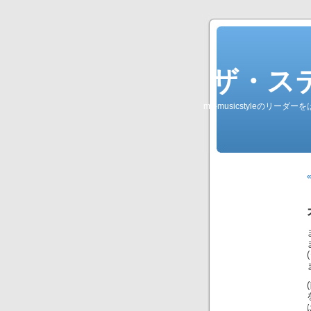
ザ・ステレオ
my-musicstyleのリ