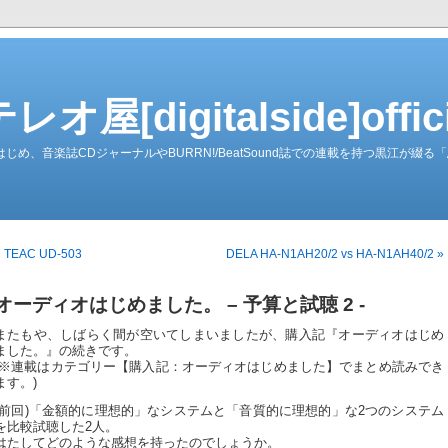
屋[digitalside]officia
ーダーをはじめ、音楽誌CDジャーナルやBURRN!/BeatSound誌での連載を持つ黒江が
« TEAC UD-503
DELA HA-N1AH20/2 vs HA-N1AH40/2 »
オーディオはじめました。 – 予算と試聴 2 -
またもや、しばらく間が空いてしまいましたが、購入記『オーディオはじめ
ました。』の続きです。
(※連載はカテゴリー【購入記：オーディオはじめました】でまとめ読みでき
ます。)
(前回)「金額的に理想的」なシステムと「音質的に理想的」な2つのシステム
を比較試聴した2人。
はたしてどのような感想を持ったのでしょうか。