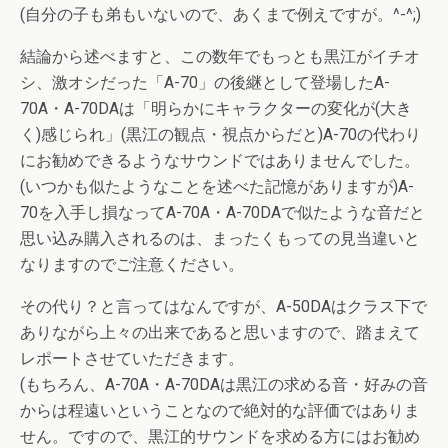
(自分の子も弟もいないので、あくまで例えですが。^-^;)
結論から述べますと、この数年でもっとも黒江がイチオ
シ、激オシだった「A-70」の後継として登場したA-
70A・A-70DAは「明らかにキャラクターの変化が(大き
く)感じられ」(黒江の観点・視点からだと)A-70の代わり
にお勧めできるようなサウンドではありませんでした。
(いつかも似たようなことを述べた記憶がありますが)A-
70を入手し損なってA-70A・A-70DAで似たような音だと
思い込み購入されるのは、まったくもっての見当違いと
なりますのでご注意ください。
その代り？と言ってはなんですが、A-50DAはクラス下で
ありながら上々の出来であると思いますので、踏まえて
レポートさせていただきます。
(もちろん、A-70A・A-70DAは黒江の求める音・好みの音
からは程遠いということなので絶対的な評価ではありま
せん。ですので、黒江的サウンドを求める方にはお勧め