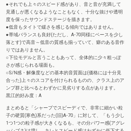
●それでも上々のスピード感があり、音と音が充満して
見通しが悪くなるようなこともなく、十分な抜けや透明
度を保ったサウンドステージを描きます。
●低音もタイトで緩さを感じる傾向ではありません。
●帯域バランスも良好(ただし、A-70同様にベースを少し
落とす)で高音～低音の質感も揃っていて、癖のある音作
りではありません。
○下位モデルと言うこともあって、全体的に少々粗っぽ
さが感じられる場面も。
○S/N感・解像度などの基本的音質面は(価格には十分見
合った)上々のスコアを付けられるものの、クラス上のア
ンプ群と比べるとわずかに見劣りする点があります。
黒江的好み度：A
まとめると「シャープでスピーディで、非常に細かい粒
子の硬質(寒色)系だった(旧)A-70」に対して、「もう少し
1つ1つの粒子感が大きくなるも、その分パワー感(アグレ
ッシブさ)は増し、キレとスピード感はわずかに低下する