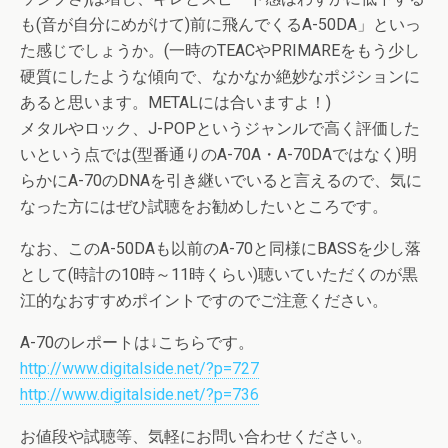
も(音が自分にめがけて)前に飛んでくるA-50DA」といっ
た感じでしょうか。(一時のTEACやPRIMAREをもう少し
硬質にしたような傾向で、なかなか絶妙なポジションに
あると思います。METALには合いますよ！)
メタルやロック、J-POPというジャンルで高く評価した
いという点では(型番通りのA-70A・A-70DAではなく)明
らかにA-70のDNAを引き継いでいると言えるので、気に
なった方にはぜひ試聴をお勧めしたいところです。
なお、このA-50DAも以前のA-70と同様にBASSを少し落
として(時計の10時～11時くらい)聴いていただくのが黒
江的なおすすめポイントですのでご注意ください。
A-70のレポートは↓こちらです。
http://www.digitalside.net/?p=727
http://www.digitalside.net/?p=736
お値段や試聴等、気軽にお問い合わせください。