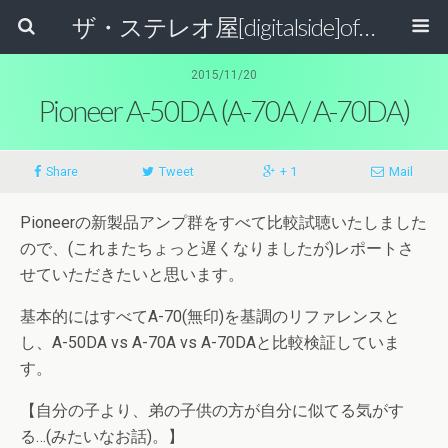
ザ・ステレオ屋[digitalside]official blog.
2015/11/20
Pioneer A-50DA (A-70A / A-70DA)
Share
Tweet
+ 1
Mail
Pioneerの新製品アンプ群をすべて比較試聴いたしました
ので、(これまたちょっと遅くなりましたが)レポートさ
せていただきたいと思います。
基本的にはすべてA-70(無印)を基調のリファレンスと
し、A-50DA vs A-70A vs A-70DAと比較検証していま
す。
【自分の子より、弟の子供の方が自分に似てる気がす
る…(みたいなお話)。】