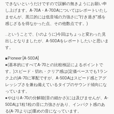
できないというだけですので誤解の無きようにお願い申
し上げます。A-70A・A-70DAについてはレポートいたし
ませんが、黒江的には低音域の力強さに“行き過ぎ”感を
感じざるを得なかった点、その他数点です。)
…ということで、(↑のように)今回はちょっと変わった見
出しとなりましたが、A-50DAをレポートしたいと思いま
す。
■Pioneer [A-50DA]
●(基本的にすべてA-70との比較検証によるポイントで
す。)スピード・切れ・クリア感は(定価ベースでも1ラン
ク上の)A-70に軍配ですが、A-50DAはスピード感とアグ
レッシブさを兼ね備えているタイプのサウンド傾向にな
っています。
●やはりA-70の分解能(音の細かさ)には及びませんが、A-
50DAは1粒1粒の音に力強さがあり、インパクト感のあ
る(A-70よりは)重めの音になっています。