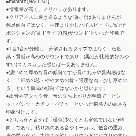
■marantz [NA-11S1]
●情報量が高く、メリハリがあります。
●クリアネスに透き通るような傾向ではありませんが、
鈍足傾向ではなく、中速より少しハイスピードに寄せた
ポジションの“高ドライブ(感)サウンド”といった印象で
す。
●1音1音が分離し、分解されるタイプではなく、密度
感・質感が高めのサウンドであり、(黒江が比較的好みや
すい)スカスカした感じは一切ありません。
●濃いめで厚めな音の傾向ですが音に丸みや贅肉感はな
く、「細めの芯・やや太めの骨・適度な肉・少し厚めの
皮」という構成の傾向ではないかと思います。
●出音やアタック音、音の立ち上がりが明瞭で「ビシ
ッ・バシッ・カチッ・バチッ」といった瞬発力の高さを
印象付けます。
●どちらかと言えば「暖色(少なくとも寒色ではない)傾
向」であり、粘り気のある音やボーカル、低音の重み、
皮の厚みなど、力強さが欲しいサウンドにハマりやすい