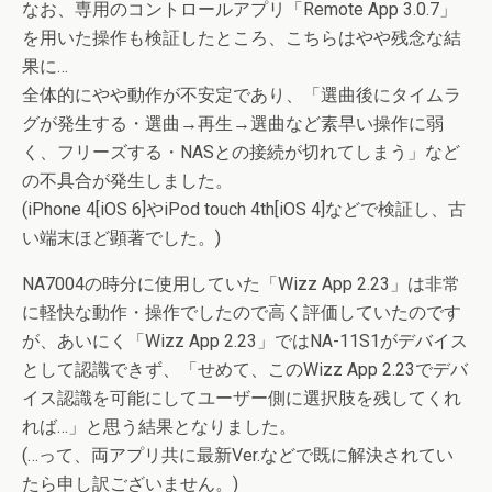
なお、専用のコントロールアプリ「Remote App 3.0.7」
を用いた操作も検証したところ、こちらはやや残念な結
果に…
全体的にやや動作が不安定であり、「選曲後にタイムラ
グが発生する・選曲→再生→選曲など素早い操作に弱
く、フリーズする・NASとの接続が切れてしまう」など
の不具合が発生しました。
(iPhone 4[iOS 6]やiPod touch 4th[iOS 4]などで検証し、古
い端末ほど顕著でした。)
NA7004の時分に使用していた「Wizz App 2.23」は非常
に軽快な動作・操作でしたので高く評価していたのです
が、あいにく「Wizz App 2.23」ではNA-11S1がデバイス
として認識できず、「せめて、このWizz App 2.23でデバ
イス認識を可能にしてユーザー側に選択肢を残してくれ
れば…」と思う結果となりました。
(…って、両アプリ共に最新Ver.などで既に解決されてい
たら申し訳ございません。)