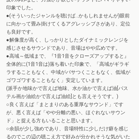
印象でした。
●(そういったジャンルを聴けば…かもしれませんが)眼前
に向かって畳み掛けてくるアグレッシブさがあり、定位
も良好です。
●解像度が高く、しっかりとしたダイナミックレンジを
感じさせるサウンドであり、音場はやや広めです。
●高域～低域まで、『1音1音をクローズアップすると』
全体的に(1音1音は)落ち着いた印象で、「高域がギラギ
ラすることもなく、中域がパサつくこともなく、低域が
ゴワゴワすることもなく」安定しています。
(派手か地味かで言えば地味、水か油かで言えば油[パス
テル画か油絵かで言えば油絵]とも言えそうです。)
○良く言えば「まとまりのある重厚なサウンド」です
が、悪く言えば「やや分離の悪い、ほぐれないサウン
ド」と捉える方もいることと思います。
○余韻が少し強めであり、音場特性に少しだけ癖を感じ
るのでこの辺の聴こえ方で好みが分かれそうな気がいた