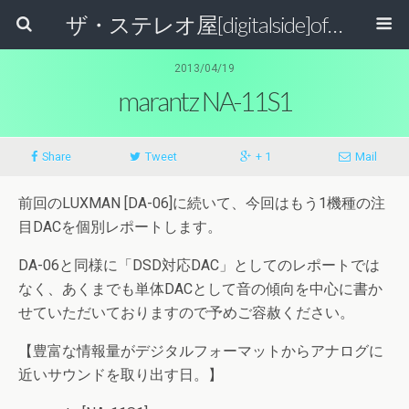
ザ・ステレオ屋[digitalside]official blog.
2013/04/19
marantz NA-11S1
Share
Tweet
+ 1
Mail
前回のLUXMAN [DA-06]に続いて、今回はもう1機種の注
目DACを個別レポートします。
DA-06と同様に「DSD対応DAC」としてのレポートでは
なく、あくまでも単体DACとして音の傾向を中心に書か
せていただいておりますので予めご容赦ください。
【豊富な情報量がデジタルフォーマットからアナログに
近いサウンドを取り出す日。】